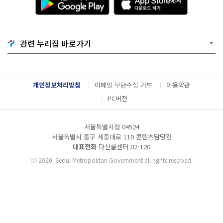
운
p
로
p
드
S
하
t
기
o
관련 누리집 바로가기
G
r
o
e
o
에
g
서
l
다
개인정보처리방침
이메일 무단수집 거부
이용약관
e
운
P
로
PC버전
l
드
a
하
y
기
서울특별시청 04524
서울특별시 중구 세종대로 110 콘텐츠담당관
대표전화
다산콜센터
02-120
ⓒ
2020. Seoul Metropolitan Government all rights reserved.