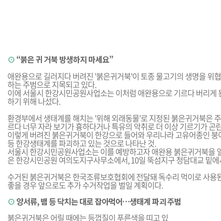
⊙
“붉은 귀 거북 방생하지 마세요”
애완용으로 길러지다 버려진 '붉은귀거북'이 토종 물고기의 생명을 위협
하는 주범으로 지목되고 있다.
이에 서울시 한강시민공원사업소는 이처럼 애완용으로 기르다 버리게 
하기 위해 나섰다.
환경부에서 생태계를 해치는 '위해 외래동물'로 지정된 붉은귀거북은 
르다 너무 자라 보기가 흉하다거나 특유의 악취로 더 이상 기르기가 곤란
이렇게 버려진 붉은귀거북이 한강으로 들어와 우리나라 고유어종인 붕어
등 한강생태계를 파괴하고 있는 것으로 나타난 것.
서울시 한강시민공원사업소는 이를 예방하고자 애완용 붉은귀거북을 일
은 한강시민공원 여의도지구사무소에서, 10일 뚝섬지구 청담대교 밑에
수거된 붉은귀거북은 한국조류보호협회에 전달돼 독수리 먹이로 사용된
좋을 경우 앞으로도 추가 수거작업을 벌일 계획이다.
⊙
양서류, 뱀 등 닥치는 대로 잡아먹어…생태계 파괴 주범
붉은귀거북은 어릴 때에는 등껍질이 푸른색을 띠고 있