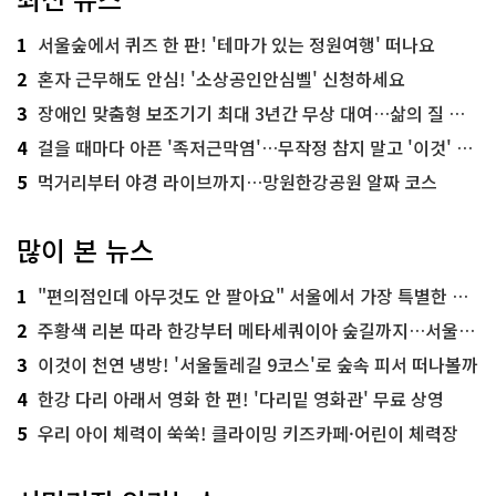
1
서울숲에서 퀴즈 한 판! '테마가 있는 정원여행' 떠나요
2
혼자 근무해도 안심! '소상공인안심벨' 신청하세요
3
장애인 맞춤형 보조기기 최대 3년간 무상 대여…삶의 질 높인다
4
걸을 때마다 아픈 '족저근막염'…무작정 참지 말고 '이것' 해보세요!
5
먹거리부터 야경 라이브까지…망원한강공원 알짜 코스
많이 본 뉴스
1
"편의점인데 아무것도 안 팔아요" 서울에서 가장 특별한 편의점의 정체
2
주황색 리본 따라 한강부터 메타세쿼이아 숲길까지…서울둘레길 15코스
3
이것이 천연 냉방! '서울둘레길 9코스'로 숲속 피서 떠나볼까
4
한강 다리 아래서 영화 한 편! '다리밑 영화관' 무료 상영
5
우리 아이 체력이 쑥쑥! 클라이밍 키즈카페·어린이 체력장