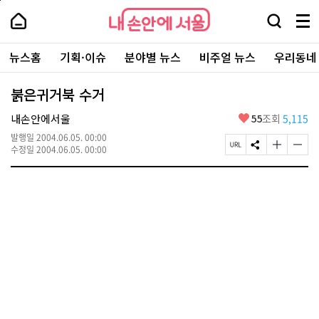
본
페
내
문
이
내
손
검
메
바
지
손
안
색
뉴
로
상
안
주
에
창
전
가
단
에
뉴스홈
기획·이슈
분야별 뉴스
비주얼 뉴스
우리동네
요
서
열
체
기
으
서
서
울
기
보
로
울
비
기
이
-
붉은귀거북 수거
스
동
서
바
울
좋
내손안에서울
55
조회
5,115
로
시
아
가
대
발행일
2004.06.05. 00:00
요
기
페
S
글
글
표
수정일
2004.06.05. 00:00
이
N
자
자
소
지
S
크
크
통
U
공
기
기
포
R
유
크
작
털
L
하
게
게
복
기
변
변
사
경
경
하
하
기
기