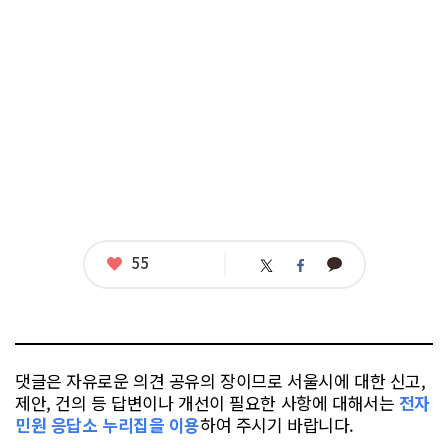
좋
55
카
트
페
아
카
위
이
요
오
터
스
톡
북
댓글은 자유로운 의견 공유의 장이므로 서울시에 대한 신고,
제안, 건의 등 답변이나 개선이 필요한 사항에 대해서는
전자
민원 응답소 누리집을 이용
하여 주시기 바랍니다.