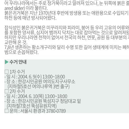
어 우리나라에서는 주로 청거북이라고 알려져 있으나, 눈 뒤쪽에 붉은 줄
ared slider) 이라 불린다.
붉은귀거북은 지난 1970년대 후반에 방생용 또는 애완용으로 수입되기
하천 등에 매년 방사되어왔다.
잡식성인 붉은귀거북은 미꾸라지와 피라미, 붕어 등 우리 고유의 어류와 
를 포함한 양서류, 심지어 뱀까지 닥치는 대로 잡아먹는 것으로 알려져왔
하지만 우리나라엔 천적이 없어서 전국의 하천, 연못, 공원 등 대부분의
교란해 온 것.
7,8년 생존하는 황소개구리와 달리 수명 또한 길어 생태계에 미치는 폐해
범으로 손꼽혀왔다.
▶
수거 안내
□ 1차 수거
- 일 시 : 2004. 6. 9(수) 13:00~18:00
- 장 소 : 한강시민공원 여의도지구사무소
_
(지하철5호선 여의나루역 3번 출구)
□ 2차 수거
- 일 시 : 2004. 6. 10(목) 13:00~18:00
- 장 소 : 한강시민공원 뚝섬지구 청담대교 밑
_
(지하철7호선 뚝섬유원지역)
□ 문의 : 서울시 환경과 3780-0789