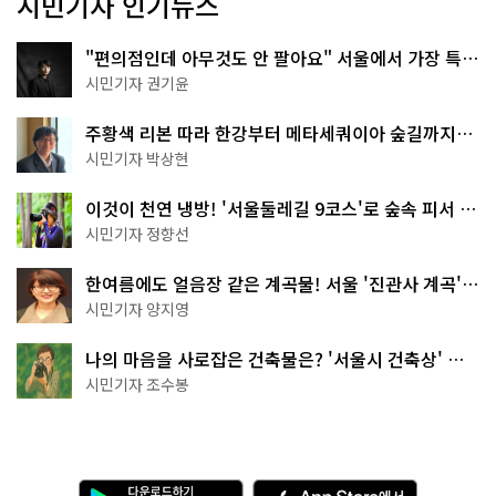
시민기자 인기뉴스
"편의점인데 아무것도 안 팔아요" 서울에서 가장 특별
한 편의점의 정체
시민기자 권기윤
주황색 리본 따라 한강부터 메타세쿼이아 숲길까지…
서울둘레길 15코스
시민기자 박상현
이것이 천연 냉방! '서울둘레길 9코스'로 숲속 피서 떠
나볼까
시민기자 정향선
한여름에도 얼음장 같은 계곡물! 서울 '진관사 계곡'이
천국이네~
시민기자 양지영
나의 마음을 사로잡은 건축물은? '서울시 건축상' 수
상작 공개!
시민기자 조수봉
다
A