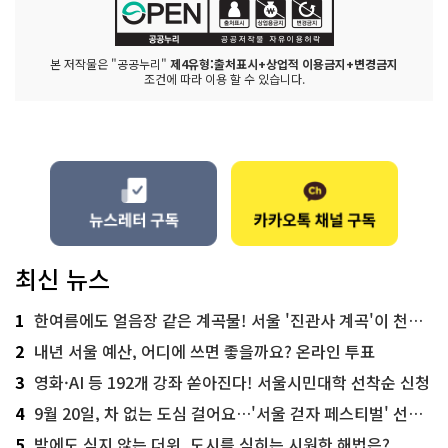
본 저작물은 "공공누리"
제4유형:출처표시+상업적 이용금지+변경금지
조건에 따라 이용 할 수 있습니다.
최신 뉴스
1
한여름에도 얼음장 같은 계곡물! 서울 '진관사 계곡'이 천국이네~
2
내년 서울 예산, 어디에 쓰면 좋을까요? 온라인 투표
3
영화·AI 등 192개 강좌 쏟아진다! 서울시민대학 선착순 신청
4
9월 20일, 차 없는 도심 걸어요…'서울 걷자 페스티벌' 선착순 5천명
5
밤에도 식지 않는 더위, 도시를 식히는 시원한 해법은?