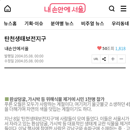
본
페
내
문
이
내
손
검
메
바
지
손
안
색
뉴
로
상
안
주
에
창
전
가
단
에
뉴스홈
기획·이슈
분야별 뉴스
비주얼 뉴스
우리동네
요
서
열
체
기
으
서
서
울
기
보
로
울
비
기
이
-
탄천생태보전지구
스
동
서
바
울
좋
내손안에서울
50
조회
1,818
로
시
아
가
대
발행일
2004.05.08. 00:00
요
기
페
S
글
글
표
수정일
2004.05.08. 00:00
이
N
자
자
소
지
S
크
크
통
U
공
기
기
포
R
유
크
작
털
L
하
게
게
복
기
변
변
사
경
경
■
환삼덩굴, 가시박 등 위해식물 제거에 시민 1천명 참가
하
하
푸른 오월은 모두가 사랑하는 계절이다. 여기저기 울긋불긋 소생하던 4월
기
기
을 더해가며 자연의 색을 덧입는 계절이기도 하다.
지난 8일 ‘탄천생태보전지구’에 사람들이 모여 들었다. 이들은 서울시
서 자라고 있는 환삼덩굴, 가시박 등 대표적인 생태계 교란 식물을 제거
들이다. 이날 행사에 참여한 사람은 강남구와 송파구에 소재하는 중ㆍ