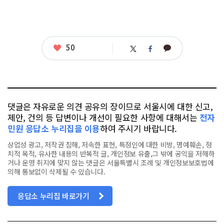
좋
50
카
트
페
아
카
위
이
요
오
터
스
톡
북
댓글은 자유로운 의견 공유의 장이므로 서울시에 대한 신고,
제안, 건의 등 답변이나 개선이 필요한 사항에 대해서는
전자
민원 응답소 누리집을 이용
하여 주시기 바랍니다.
상업성 광고, 저작권 침해, 저속한 표현, 특정인에 대한 비방, 명예훼손, 정
치적 목적, 유사한 내용의 반복적 글, 개인정보 유출,그 밖에 공익을 저해하
거나 운영 취지에 맞지 않는 댓글은 서울특별시 조례 및 개인정보보호법에
의해 통보없이 삭제될 수 있습니다.
응답소 누리집 바로가기