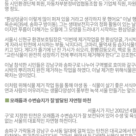
등 시민환경단체 회원, 자동차부분정비업협동조합 등 기업체 직원, 자원
명 정도.
“환삼덩굴이 이렇게 많이 퍼져 있을 거라고 생각하지 못 했어요” 이날 
옥순씨(39세. 송파구 방이동). 그는 생태보전지구의 정화 활동이 있는 
이지만 푸름이 더해가는 오월에 그 모양을 드러내기 시작하는 환삼덩굴을
서울시 신현규 환경보호팀장은 “이번에 제거작업을 한 환삼덩굴, 가시
게 자라서 탄천에 서식하는 부들, 낙지다리, 고마리, 물억새 등 습지식
키고 있다. 게다가 줄기에 난 잔 가시가 쇠오리, 흰뺨검둥오리, 백로 등 
“교란식물이 완전히 성장하기 전에 뿌리까지 제거해야 한다”고 강조한다
이날 참석한 시민들은 강남구와 송파구로 나누어 구역별로 호미와 갈구리
시박의 뿌리까지 완전 제거하는 작업을 하였다. 이날 제거한 위해식물은 4
꽉차는 양이었다.
이처럼 위해식물 제거 작업 등을 통해 야생 동ㆍ식물이 살기 좋은 서식여
연과 사람이 어우러지는 생물다양성이 풍부한 녹색 서울 만들기는 앞으
■
모래톱과 수변습지가 잘 발달된 자연형 하천
서울시가 지난 2002년 4
구’로 지정한 탄천은 모래톱과 수변습지가 잘 보전되어 있어 수생 및 
없는 서울의 대표적인 자연형 하천이다.
송파구 가락동과 강남구 수서동 일대에 걸쳐 있는 탄천은 대곡교에서 탄천
탄천에는 희귀종인 낙지다리, 고마리, 물억새 등 다양한 식물이 분포하고