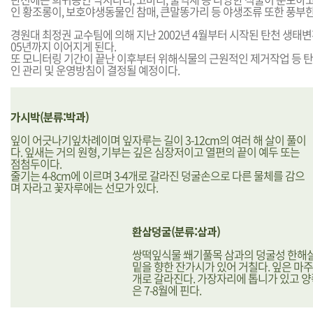
인 황조롱이, 보호야생동물인 참매, 큰말똥가리 등 야생조류 또한 풍부한
경원대 최정권 교수팀에 의해 지난 2002년 4월부터 시작된 탄천 생태변
05년까지 이어지게 된다.
또 모니터링 기간이 끝난 이후부터 위해식물의 근원적인 제거작업 등
인 관리 및 운영방침이 결정될 예정이다.
가시박(분류:박과)
잎이 어긋나기잎차례이며 잎자루는 길이 3-12cm의 여러 해 살이 풀이
다. 잎새는 거의 원형, 기부는 깊은 심장저이고 열편의 끝이 예두 또는
점첨두이다.
줄기는 4-8cm에 이르며 3-4개로 갈라진 덩굴손으로 다른 물체를 감으
며 자라고 꽃자루에는 선모가 있다.
환삼덩굴(분류:삼과)
쌍떡잎식물 쐐기풀목 삼과의 덩굴성 한해
밑을 향한 잔가시가 있어 거칠다. 잎은 마주
개로 갈라진다. 가장자리에 톱니가 있고 양쪽
은 7-8월에 핀다.