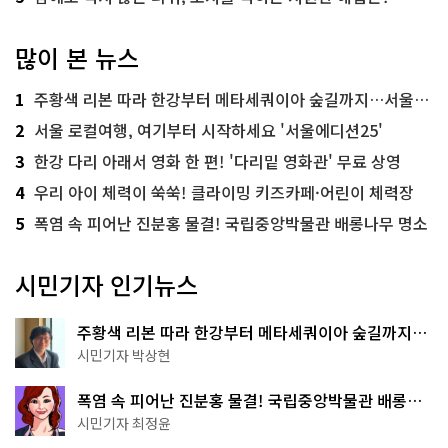
많이 본 뉴스
1
주황색 리본 따라 한강부터 메타세쿼이아 숲길까지…서울둘레길 15코스
2
서울 로컬여행, 여기부터 시작하세요 '서울에디션25'
3
한강 다리 아래서 영화 한 편! '다리밑 영화관' 무료 상영
4
우리 아이 체력이 쑥쑥! 클라이밍 키즈카페·어린이 체력장
5
폭염 속 피어난 진분홍 물결! 국립중앙박물관 배롱나무 명소
시민기자 인기뉴스
주황색 리본 따라 한강부터 메타세쿼이아 숲길까지…
서울둘레길 15코스
시민기자 박상현
폭염 속 피어난 진분홍 물결! 국립중앙박물관 배롱나
무 명소
시민기자 최정윤