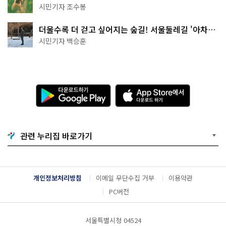
상작 공개!
시민기자 조수봉
더울수록 더 걷고 싶어지는 숲길! 서울둘레길 '아차산
코스'
시민기자 백승훈
다
A
운
p
로
p
드
S
하
t
기
o
관련 누리집 바로가기
G
r
o
e
o
에
g
서
l
다
개인정보처리방침
이메일 무단수집 거부
이용약관
e
운
P
로
PC버전
l
드
a
하
y
기
서울특별시청 04524