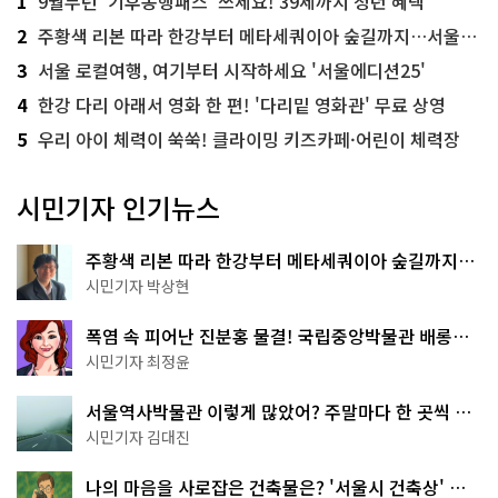
1
9월부턴 '기후동행패스' 쓰세요! 39세까지 청년 혜택
2
주황색 리본 따라 한강부터 메타세쿼이아 숲길까지…서울둘레길 15코스
3
서울 로컬여행, 여기부터 시작하세요 '서울에디션25'
4
한강 다리 아래서 영화 한 편! '다리밑 영화관' 무료 상영
5
우리 아이 체력이 쑥쑥! 클라이밍 키즈카페·어린이 체력장
시민기자 인기뉴스
주황색 리본 따라 한강부터 메타세쿼이아 숲길까지…
서울둘레길 15코스
시민기자 박상현
폭염 속 피어난 진분홍 물결! 국립중앙박물관 배롱나
무 명소
시민기자 최정윤
서울역사박물관 이렇게 많았어? 주말마다 한 곳씩 떠
나는 역사 산책
시민기자 김대진
나의 마음을 사로잡은 건축물은? '서울시 건축상' 수