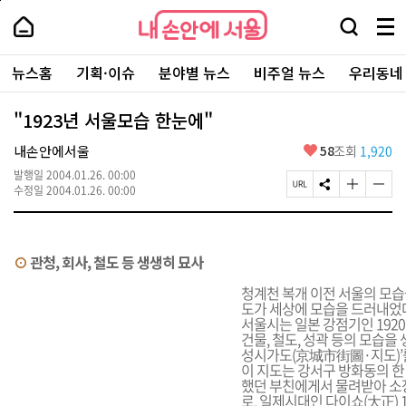
본
페
내
문
이
내
손
검
메
바
지
손
안
색
뉴
로
상
안
주
에
창
전
가
단
에
뉴스홈
기획·이슈
분야별 뉴스
비주얼 뉴스
우리동네
요
서
열
체
기
으
서
서
울
기
보
로
울
비
기
이
-
"1923년 서울모습 한눈에"
스
동
서
바
울
좋
내손안에서울
58
조회
1,920
로
시
아
가
대
발행일
2004.01.26. 00:00
요
기
페
S
글
글
표
수정일
2004.01.26. 00:00
이
N
자
자
소
지
S
크
크
통
U
공
기
기
포
R
유
크
작
털
⊙
관청, 회사, 철도 등 생생히 묘사
L
하
게
게
복
기
변
변
청계천 복개 이전 서울의 모습을
사
경
경
도가 세상에 모습을 드러내었
하
하
서울시는 일본 강점기인 192
기
기
건물, 철도, 성곽 등의 모습을
성시가도(京城市街圖·지도)’
이 지도는 강서구 방화동의 한
했던 부친에게서 물려받아 소
로, 일제시대인 다이쇼(大正) 12