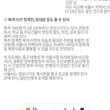
간된 것.
이는 지난해 서울시 지적서고
다 13년 정도 앞선 것으로 밝
⊙
복개 이전 청계천, 동대문 등도 볼 수 있어
축척 7500분의 1로 1장짜리인 경성시가도는 당시 관청과
회사, 학교 등 주요건물의 명칭과 철도, 하천, 성곽 등이 자
세히 나와 있다.
특히 청계천 복개 이전의 모습과 동대문 주변을 포함한 경
성부(현 서울시) 전체성곽 모습도 자세히 나와있어 문화재
등 복원자료로 활용할 수 있을 것으로 전망된다.
또 지도에는 중구 태평로 현 서울시청 자리에 일보사(신문
사)가, 광화문 정부종합청사 자리는 조선보병대, 남산에 있
는 시 건설안전 본부 자리는 헌병대가 있었던 것으로 표기
돼 있다.
서울시는 경성시가도 복사본을 중구 장교동 청계천 전시
관에 전시, 일반인에게 공개할 예정이다.
좋
58
카