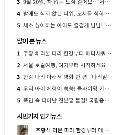
3
9월 20일, 차 없는 도심 걸어요…'서울 걷자 페스티벌' 선착순 5천명
4
밤에도 식지 않는 더위, 도시를 식히는 시원한 해법은?
5
채소 싫어하는 아이도 즐겁게 냠냠! '찾아가는 서울시 식생활 교육' 현장
많이 본 뉴스
1
주황색 리본 따라 한강부터 메타세쿼이아 숲길까지…서울둘레길 15코스
2
서울 로컬여행, 여기부터 시작하세요 '서울에디션25'
3
한강 다리 아래서 영화 한 편! '다리밑 영화관' 무료 상영
4
우리 아이 체력이 쑥쑥! 클라이밍 키즈카페·어린이 체력장
5
폭염 속 피어난 진분홍 물결! 국립중앙박물관 배롱나무 명소
시민기자 인기뉴스
주황색 리본 따라 한강부터 메타세쿼이아 숲길까지…서울둘레길 15코스