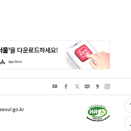
평생학습포털
청년포털
대기환경정보
에코마일리지
A
p
p
S
t
o
유
페
트
네
카
인
r
튜
이
위
이
카
스
e
브
스
터
버
오
타
북
블
스
그
로
토
램
그
리
eoul.go.kr