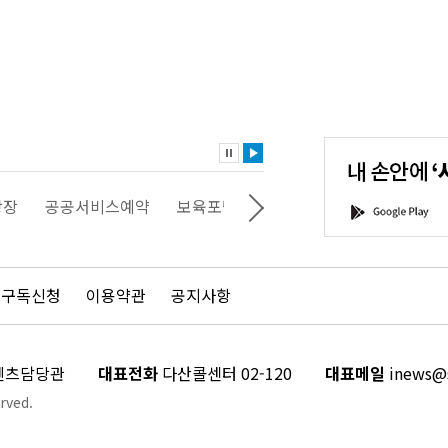
내
손
안
에
'서
광장
공공서비스예약
보육포털
일자리포털
문화포털
G
울'을
o
다
o
운
g
로
l
드
e
 구독신청
이용약관
공지사항
하
P
세
l
요!
a
y
콘텐츠담당관
대표전화
다산콜센터 02-120
대표메일
inews@s
rved.