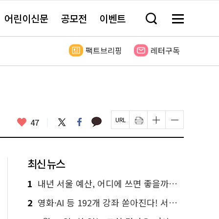
어린이신문
공모전
이벤트
검
메
색
뉴
창
전
열
체
팩트브리핑
레터구독
기
보
기
카
좋
트
페
47
페
인
글
글
카
위
이
아
이
쇄
자
자
오
터
스
요
지
하
크
크
톡
북
U
기
기
기
R
새
크
작
L
창
게
게
최신 뉴스
복
열
변
변
사
림
경
경
하
하
1
내년 서울 예산, 어디에 쓰면 좋을까요? 온라인 투표
기
기
2
영화·AI 등 192개 강좌 쏟아진다! 서울시민대학 선착순 신청