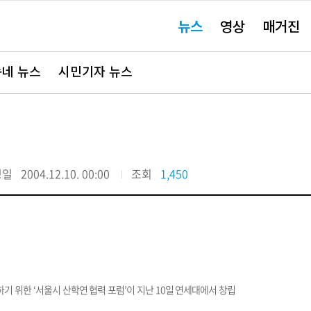
주
뉴스
영상
매거진
요
서
비
스
바
네 뉴스
시민기자 뉴스
로
가
기"
정일
2004.12.10. 00:00
조회
1,450
기 위한 ‘서울시 산학연 협력 포럼’이 지난 10일 연세대에서 창립