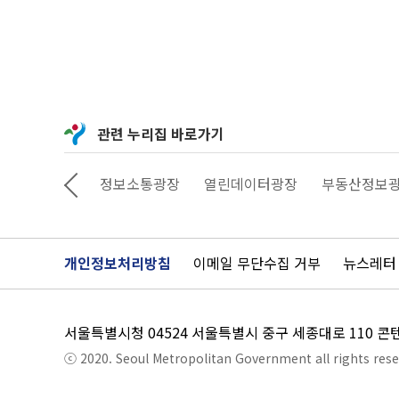
관련 누리집 바로가기
상상대로 서울
정보소통광장
열린데이터광장
부동산정보
개인정보처리방침
이메일 무단수집 거부
뉴스레터
서울특별시청 04524 서울특별시 중구 세종대로 110 
ⓒ 2020. Seoul Metropolitan Government all rights rese