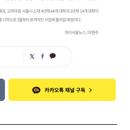
, 고려대 등 서울시 소재 4년제 44개 대학과 2년제 14개 대학이
를 시작으로 3월부터 본격적인 사업에 들어갈 예정이다.
하이서울뉴스 / 차현주
카
트
페
카
위
이
오
터
스
톡
북