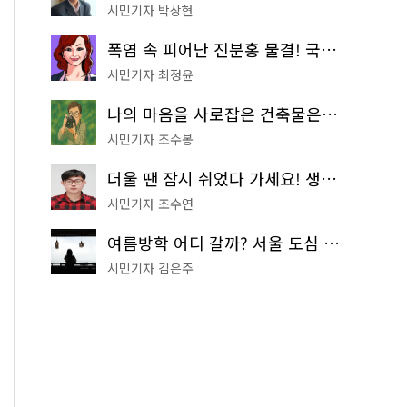
시민기자 박상현
폭염 속 피어난 진분홍 물결! 국립중앙박물관 배롱나무 명소
시민기자 최정윤
나의 마음을 사로잡은 건축물은? '서울시 건축상' 수상작 공개!
시민기자 조수봉
더울 땐 잠시 쉬었다 가세요! 생수 냉장고부터 해피소·무더위쉼터까지
시민기자 조수연
여름방학 어디 갈까? 서울 도심 무료 실내 여행 코스 추천
시민기자 김은주