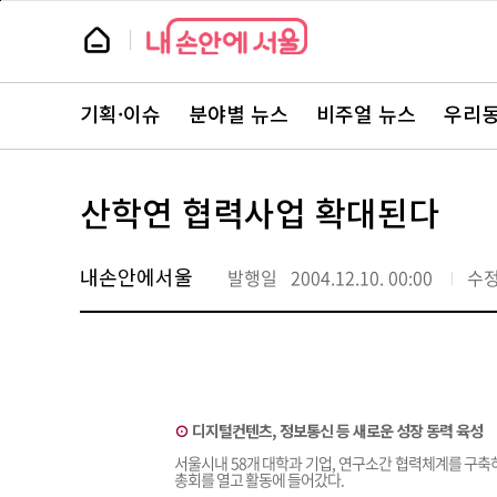
본
페
문
이
뉴
바
지
스
로
상
룸
가
단
뉴
기
으
스
로
기획·이슈
분야별 뉴스
비주얼 뉴스
우리동
주
이
요
동
서
비
스
산학연 협력사업 확대된다
바
로
가
기
내손안에서울
발행일
2004.12.10. 00:00
수
⊙
디지털컨텐츠, 정보통신 등 새로운 성장 동력 육성
서울시내 58개 대학과 기업, 연구소간 협력체계를 구축하
총회를 열고 활동에 들어갔다.