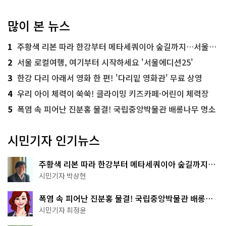
많이 본 뉴스
1
주황색 리본 따라 한강부터 메타세쿼이아 숲길까지…서울둘레길 15코스
2
서울 로컬여행, 여기부터 시작하세요 '서울에디션25'
3
한강 다리 아래서 영화 한 편! '다리밑 영화관' 무료 상영
4
우리 아이 체력이 쑥쑥! 클라이밍 키즈카페·어린이 체력장
5
폭염 속 피어난 진분홍 물결! 국립중앙박물관 배롱나무 명소
시민기자 인기뉴스
주황색 리본 따라 한강부터 메타세쿼이아 숲길까지…
서울둘레길 15코스
시민기자 박상현
폭염 속 피어난 진분홍 물결! 국립중앙박물관 배롱나
무 명소
시민기자 최정윤