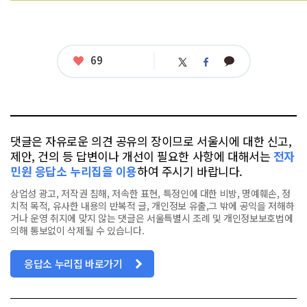
좋
69
카
트
페
아
카
위
이
요
오
터
스
톡
북
댓글은 자유로운 의견 공유의 장이므로 서울시에 대한 신고,
제안, 건의 등 답변이나 개선이 필요한 사항에 대해서는
전자
민원 응답소 누리집을 이용
하여 주시기 바랍니다.
상업성 광고, 저작권 침해, 저속한 표현, 특정인에 대한 비방, 명예훼손, 정
치적 목적, 유사한 내용의 반복적 글, 개인정보 유출,그 밖에 공익을 저해하
거나 운영 취지에 맞지 않는 댓글은 서울특별시 조례 및 개인정보보호법에
의해 통보없이 삭제될 수 있습니다.
응답소 누리집 바로가기