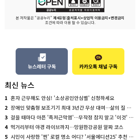
본 저작물은 "공공누리"
제4유형:출처표시+상업적 이용금지+변경금지
조건에 따라 이용 할 수 있습니다.
최신 뉴스
1
혼자 근무해도 안심! '소상공인안심벨' 신청하세요
2
장애인 맞춤형 보조기기 최대 3년간 무상 대여…삶의 질 높인다
3
걸을 때마다 아픈 '족저근막염'…무작정 참지 말고 '이것' 해보세요!
4
먹거리부터 야경 라이브까지…망원한강공원 알짜 코스
5
시민이 사랑한 '찐' 로컬 명소 어디? '서울에디션25' 추천 코스