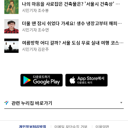
나의 마음을 사로잡은 건축물은? '서울시 건축상' 수
상작 공개!
시민기자 조수봉
더울 땐 잠시 쉬었다 가세요! 생수 냉장고부터 해피소
·무더위쉼터까지
시민기자 조수연
여름방학 어디 갈까? 서울 도심 무료 실내 여행 코스
추천
시민기자 김은주
다
A
운
p
로
p
드
S
하
t
기
o
관련 누리집 바로가기
G
r
o
e
o
에
g
서
l
다
개인정보처리방침
이메일 무단수집 거부
이용약관