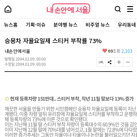
본
페
내
문
이
내
손
검
메
바
지
손
안
색
뉴
로
상
안
주
에
창
전
가
단
에
뉴스홈
기획·이슈
분야별 뉴스
비주얼 뉴스
우리동네
요
서
열
체
기
으
서
서
울
기
보
로
울
비
기
이
-
승용차 자율요일제 스티커 부착률 73%
스
동
서
바
울
좋
내손안에서울
69
조회
2,103
로
시
아
가
대
발행일
2004.02.09. 00:00
요
기
페
S
글
글
표
수정일
2004.02.09. 00:00
이
N
자
자
소
지
S
크
크
통
U
공
기
기
포
R
유
크
작
털
L
하
게
게
복
기
변
변
⊙
현재 등록차량 151만대.. 스티커 부착, 작년 11월 말보다 13% 증가
사
경
경
하
하
깨끗한 서울을 만들기 위한 시민캠페인 승용차 자율요일제 등록이 지난 4
기
기
계됐다. 이중 차량 앞뒤 유리창에 자율요일제 스티커를 부착하고 운행하
체 등록차량의 73%에 이른 것으로 확인됐다.
이는 지난해 11월 말 스티커 부착 차량이 등록대수의 60.9%인 것을 
이미 지난해 12월 말에 70%대를 넘어섰고, 1월 말에는 72.8%에 다다랐
이러한 증가추세는 그동안 자율이냐 타율이냐 논란을 불러일으키던 자