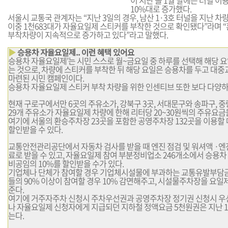
이 지난 올 1월 말에는 터널 
10%대로 증가했다.
서울시 교통국 관계자는 “지난 3일의 경우, 남산 1·3호 터널을 지난 차량
이중 1천683대가 자율요일제 스티커를 부착한 것으로 확인됐다”라며 
부착차량이 지속적으로 증가하고 있다”라고 말했다.
▶
승용차 자율요일제.. 이런 혜택 있어요
승용차 자율요일제’는 시민 스스로 월~금요일 중 하루를 선택해 해당 
는 것으로, 차량에 스티커를 부착한 뒤 해당 요일은 승용차를 두고 대
마련된 시민 캠페인이다.
승용차 자율요일제 스티커 부착 차량을 위한 인센티브 또한 보다 다양하
현재 구로구에서만 6곳의 주유소가, 강북구 3곳, 서대문구와 송파구, 
29개 주유소가 자율요일제 차량에 한해 리터당 20~30원씩의 주유요금
여기에 서울의 환승주차장 23곳을 포함한 공영주차장 132곳을 이용할 
할인받을 수 있다.
교통안전관리공단에서 자동차 검사를 받을 때 엔진 점검 및 워셔액 ·엔
료로 받을 수 있고, 자율요일제 참여 부분정비업소 246개소에서 승용
비공임의 10%를 할인받을 수가 있다.
기업체나 단체가 참여할 경우 기업체시설물에 부과하는 교통유발부담금
들의 90% 이상이 참여할 경우 10% 감면해주고, 시설물주차장을 요일
준다.
여기에 거주자주차 신청시 주차우선권과 공영주차장 정기권 신청시 우선
나 자율요일제 신청자에게 지급되던 지하철 정액요금 5천원권은 지난 1
는다.