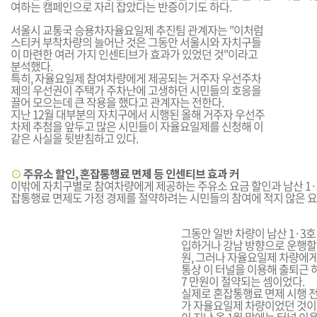
여하는 캠페인으로 자리 잡았다는 반증이기도 하다.
서울시 교통국 승용차자율요일제 추진팀 관계자는 "이처럼
스티커 부착차량의 늘어난 것은 그동안 서울시와 자치구들
이 마련한 여러 가지 인센티브가 효과가 있었던 것"이라고
분석했다.
특히, 자율요일제 참여차량에게 제공되는 거주자 우선주차
제의 우선권이 주택가 주차난에 고생하던 시민들의 호응을
끌어 모으는데 큰 작용을 했다고 관계자는 전한다.
지난 12월 대부분의 자치구에서 시행된 올해 거주자 우선주
차제 추첨을 앞두고 많은 시민들이 자율요일제를 신청해 이
같은 사실을 뒷받침하고 있다.
⊙
주유소 할인, 혼잡통행료 면제 등 인센티브 효과 커
이밖에 자치구별로 참여차량에게 제공하는 주유소 요금 할인과 남산 1·
잡통행료 면제도 가정 경제를 절약하려는 시민들의 참여에 적지 않은 
그동안 일반 차량이 남산 1·3
입하거나 강남 방향으로 운행할
원, 그러나 자율요일제 차량에
통상 이 터널을 이용해 출퇴근 하
7 만원이 절약되는 셈이었다.
실제로 혼잡통행료 면제 시행 전에
가 자율요일제 차량이었던 것이 