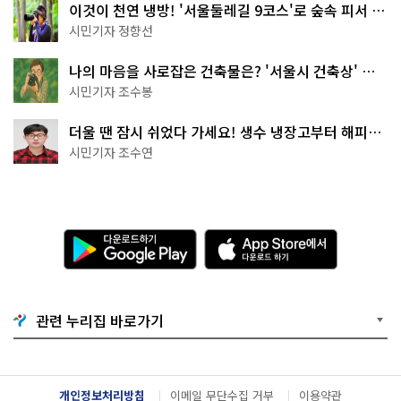
이것이 천연 냉방! '서울둘레길 9코스'로 숲속 피서 떠
나볼까
시민기자 정향선
나의 마음을 사로잡은 건축물은? '서울시 건축상' 수
상작 공개!
시민기자 조수봉
더울 땐 잠시 쉬었다 가세요! 생수 냉장고부터 해피소
·무더위쉼터까지
시민기자 조수연
다
A
운
p
로
p
드
S
하
t
기
o
관련 누리집 바로가기
G
r
o
e
o
에
g
서
l
다
개인정보처리방침
이메일 무단수집 거부
이용약관