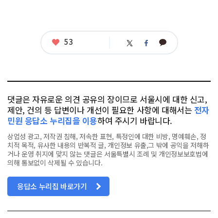
좋
53
카
트
페
아
카
위
이
요
오
터
스
톡
북
댓글은 자유로운 의견 공유의 장이므로 서울시에 대한 신고,
제안, 건의 등 답변이나 개선이 필요한 사항에 대해서는
전자
민원 응답소 누리집을 이용
하여 주시기 바랍니다.
상업성 광고, 저작권 침해, 저속한 표현, 특정인에 대한 비방, 명예훼손, 정
치적 목적, 유사한 내용의 반복적 글, 개인정보 유출,그 밖에 공익을 저해하
거나 운영 취지에 맞지 않는 댓글은 서울특별시 조례 및 개인정보보호법에
의해 통보없이 삭제될 수 있습니다.
응답소 누리집 바로가기