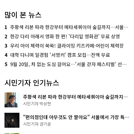
많이 본 뉴스
1
주황색 리본 따라 한강부터 메타세쿼이아 숲길까지…서울둘레길 15코스
2
한강 다리 아래서 영화 한 편! '다리밑 영화관' 무료 상영
3
우리 아이 체력이 쑥쑥! 클라이밍 키즈카페·어린이 체력장
4
대학 다니며 일경험 '서영커' 캠프 모집…전액 무료
5
9월 20일, 차 없는 도심 걸어요…'서울 걷자 페스티벌' 선착순 5천명
시민기자 인기뉴스
주황색 리본 따라 한강부터 메타세쿼이아 숲길까지…
서울둘레길 15코스
시민기자 박상현
"편의점인데 아무것도 안 팔아요" 서울에서 가장 특별
한 편의점의 정체
시민기자 권기윤