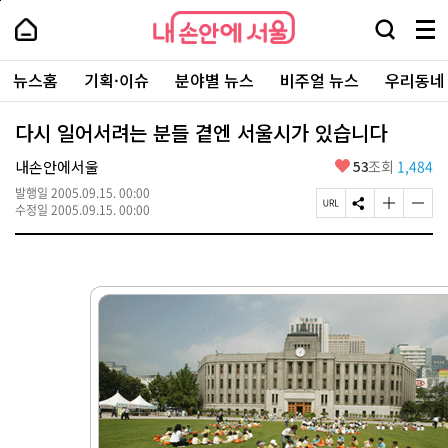
본
페
내
문
이
내
손
검
메
바
지
손
안
색
뉴
로
상
안
주
에
창
전
가
단
에
뉴스홈
기획·이슈
분야별 뉴스
비주얼 뉴스
우리동네
요
서
열
체
기
으
서
서
울
기
보
로
울
비
기
이
-
다시 일어서려는 분들 곁엔 서울시가 있습니다
스
동
서
바
울
좋
내손안에서울
53
조회
1,484
로
시
아
가
대
발행일
2005.09.15. 00:00
요
기
페
S
글
글
표
수정일
2005.09.15. 00:00
이
N
자
자
소
지
S
크
크
통
U
공
기
기
포
R
유
크
작
털
L
하
게
게
복
기
변
변
사
경
경
하
하
기
기