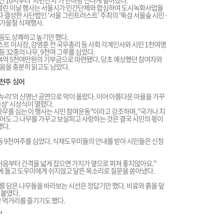
전 10시부터 '시민잔치'가 한바탕 신나게 벌어졌다.
 열린 이날 행사는 서울시가 민간단체와 합심하여 도시녹화사업을
 결성한 사단법인 '서울 그린트러스트' 주최의 '뚝섬 서울숲 시민·
 가을철 식재행사.
음도 상쾌하고 높기만 했다.
 이사장, 강영훈 전 국무총리 등 사회 각계인사와 시민 1천여명
 32종의 나무, 9천여 그루를 심었다.
낸 4억 5천여만원의 기부금으로 마련됐다. 당초 예상했던 참여자와
음을 충분히 읽고도 남았다.
9천주 심어
리'의 신명난 공연으로 막이 올랐다. 이어 아름다운 마을을 가꾸
상' 시상식이 열렸다.
무를 심는 이 행사는 시민 참여운동"이라고 강조하며, "국가나 지
어도 그 나무를 가꾸고 보살피고 사랑하는 것은 결국 시민의 몫이
했다.
 등 9천여주를 심었다. 식재도우미들의 안내를 받아 시민들은 신청
처음부터 간격을 넓게 잡으면 가지가 옆으로 퍼져 좋지않아요."
손에 들고 도우미에게 쉬지않고 달뜬 목소리로 질문을 쏟아냈다.
 담은 나무들을 바라보는 시선은 정답기만 했다. 비료와 흙을 덮
 붙였다.
 먹거리를 즐기기도 했다.
"