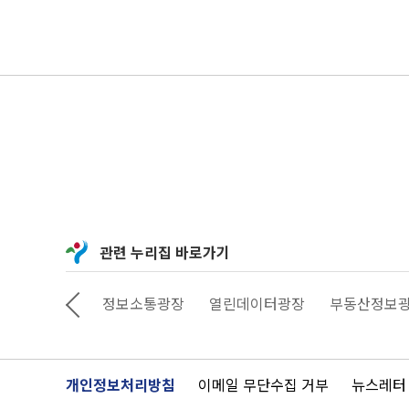
관련 누리집 바로가기
상상대로 서울
정보소통광장
열린데이터광장
부동산정보
개인정보처리방침
이메일 무단수집 거부
뉴스레터