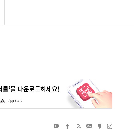
평생학습포털
청년포털
대기환경정보
에코마일리지
A
p
p
S
t
o
유
페
트
네
카
인
r
튜
이
위
이
카
스
e