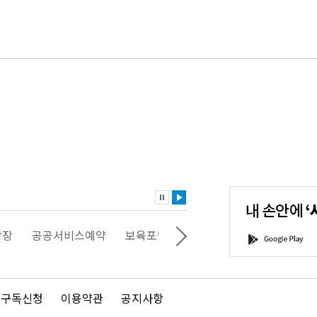
내
손
안
에
'서
광장
공공서비스예약
보육포털
일자리포털
문화포털
G
울'을
o
다
o
운
g
로
l
드
e
 구독신청
이용약관
공지사항
하
P
세
l