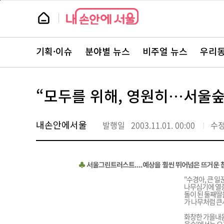
본
페
문
이
뉴
바
지
스
로
상
룸
가
단
뉴
기
으
스
로
기획·이슈
분야별 뉴스
비주얼 뉴스
우리동
주
이
요
동
서
비
스
“모두를 위해, 영원히…서울
바
로
가
기
내손안에서울
발행일
2003.11.01. 00:00
수
♣
서울그린트러스트....예상을 훨씬 뛰어넘은 뜨거운
"수경아, 큰 
나무심기에 열중인
돌이 된 둘째딸
가 나무처럼 큰
화창한 가을내음