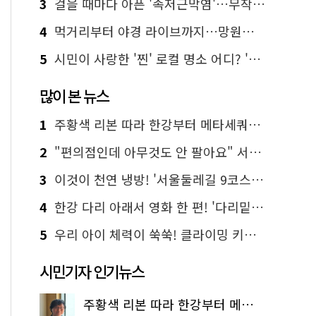
3
걸을 때마다 아픈 '족저근막염'…무작정 참지 말고 '이것' 해보세요!
4
먹거리부터 야경 라이브까지…망원한강공원 알짜 코스
5
시민이 사랑한 '찐' 로컬 명소 어디? '서울에디션25' 추천 코스
많이 본 뉴스
1
주황색 리본 따라 한강부터 메타세쿼이아 숲길까지…서울둘레길 15코스
2
"편의점인데 아무것도 안 팔아요" 서울에서 가장 특별한 편의점의 정체
3
이것이 천연 냉방! '서울둘레길 9코스'로 숲속 피서 떠나볼까
4
한강 다리 아래서 영화 한 편! '다리밑 영화관' 무료 상영
5
우리 아이 체력이 쑥쑥! 클라이밍 키즈카페·어린이 체력장
시민기자 인기뉴스
주황색 리본 따라 한강부터 메타세쿼이아 숲길까지…서울둘레길 15코스