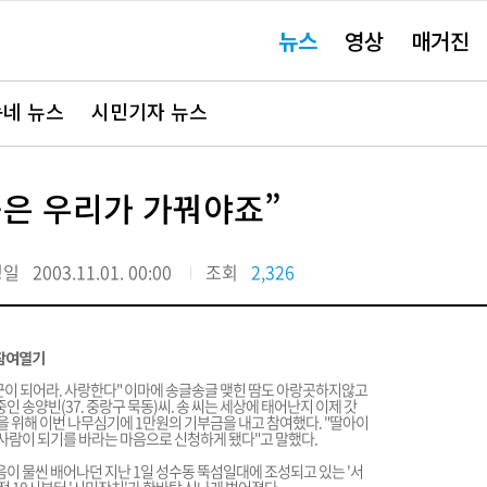
주
뉴스
영상
매거진
요
서
비
스
바
네 뉴스
시민기자 뉴스
로
가
기"
숲은 우리가 가꿔야죠”
정일
2003.11.01. 00:00
조회
2,326
 참여열기
일꾼이 되어라. 사랑한다" 이마에 송글송글 맺힌 땀도 아랑곳하지않고
 송양빈(37. 중랑구 묵동)씨. 송 씨는 세상에 태어난지 이제 갓
을 위해 이번 나무심기에 1만원의 기부금을 내고 참여했다. "딸아이
사람이 되기를 바라는 마음으로 신청하게 됐다"고 말했다.
이 물씬 배어나던 지난 1일 성수동 뚝섬일대에 조성되고 있는 '서