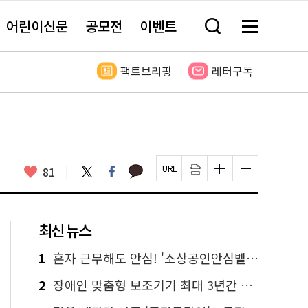
어린이신문
공모전
이벤트
검
메
색
뉴
창
전
열
체
팩트브리핑
레터구독
기
보
기
카
좋
트
페
81
페
인
글
글
카
위
이
아
이
쇄
자
자
오
터
스
요
지
하
크
크
톡
북
U
기
기
기
R
새
크
작
L
창
게
게
최신 뉴스
복
열
변
변
사
림
경
경
하
하
1
혼자 근무해도 안심! '소상공인안심벨' 신청하세요
기
기
2
장애인 맞춤형 보조기기 최대 3년간 무상 대여…삶의 질 높인다