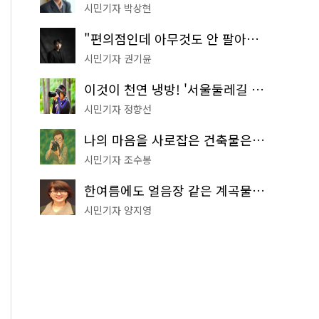
시민기자 박상현
"편의점인데 아무것도 안 팔아요" 서울에서 가장 특별한 편의점의 정체
시민기자 권기윤
이것이 천연 냉방! '서울둘레길 9코스'로 숲속 피서 떠나볼까
시민기자 정향선
나의 마음을 사로잡은 건축물은? '서울시 건축상' 수상작 공개!
시민기자 조수봉
한여름에도 얼음장 같은 계곡물! 서울 '진관사 계곡'이 천국이네~
시민기자 양지영