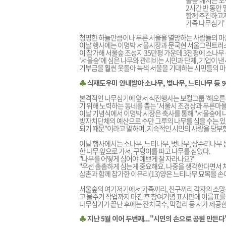
울숲'에서는 오
2시간 반 동안
함께 추진하고자
가족 나무심기'
청명한 하늘만큼이나 푸른 서울을 열망하는 사람들의 마
이날 행사에는 이명박 서울시장과 문국현 서울그린트러스트
이 참가해 서울숲 조성지 35만평 가운데 3천평에 소나무 등
'서울숲'에 심은 나무와 관리비는 시민과 단체, 기업이 
기부금을 훨씬 웃돌아 녹색 서울을 기대하는 시민들의 마
♣
식재도우미 안내받아 소나무, 벚나무, 느티나무 등 
본격적인 나무심기에 앞서 식전행사는 보컬그룹 '해오른누
기 위해 노력하는 동네를 뽑는 '서울시 조경상과 푸른마을
이날 기념식에서 이명박 시장은 축사를 통해 "서울숲에 나
방자치단체의 예산으로 수만 그루의 나무를 심을 수는 있
되기 때문"이라고 말하며. 지속적인 시민의 사랑을 당부
이날 행사에서는 소나무, 느티나무, 벚나무, 상수리나무
한 나무 앞으로 가서, 구덩이를 파고 나무를 심었다.
"나무를 어떻게 심어야 예쁘게 잘 자라나요?"
"우선 촘촘하게 심는게 중요해요. 나중을 생각한다면서 
삼촌과 함께 참가한 이유리(13)양은 느티나무 묘목을 
서울숲의 여기저기에서 가족끼리, 친구끼리 각자의 소망릉
고 물주기 작업까지 마친 후 참여기념 표시판에 이름표를
나무심기가 끝난 후에는 잔치국수, 막걸리 등 시가 제공한
♣
지난 5월 이어 두번째..."시민의 손으로 공원 만든다