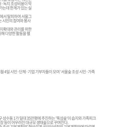
원·녹지 조성비용이 막
가는데 한계가 있는 실
식에서 탈피하여 서울그
 시민의 참여와 봉사
녹지확대와 관리를 위한
위해 다양한 활동을 펼
5월 4일 시민·단체·기업 기부자들이 모여 ‘서울숲 조성 시민·가족
 성수동 1가 일대 35만평에 추진하는 '뚝섬숲'이 습지와 가족피크
목장 등이 어우러진 대규모 생태숲으로 꾸며진다.
섬숲 조성 기본계획안' 현상설계 공모당선작의 기본계획안에 따르면