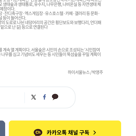
 생태숲과 생태통로, 유수지, 나무은행, 나비온실 등 자연생태 체
 예정이다.
장·잔디축구장·엑스게임장·유스호스텔·카페·갤러리 등 문화·
 등이 들어선다.
양의 도로로 나뉜 네덩어리의 공간은 횡단보도와 보행다리, 언더패
 밑으로 난 길) 등으로 연결된다
계속 열 계획이다. 서울숲은 시민의 손으로 조성되는 '시민참여
아 나무를 심고 기념비도 세우는 등 시민들이 뚝섬숲을 꾸밀 계획이
하이서울뉴스 / 박영주
카
트
페
카
위
이
오
터
스
톡
북