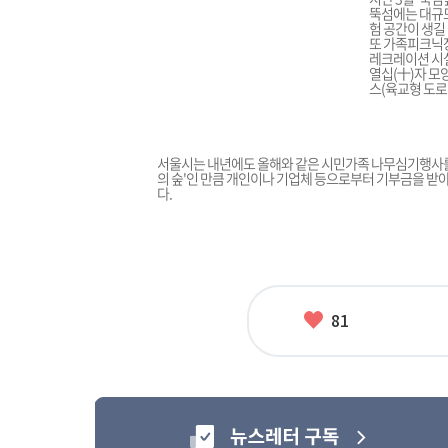
뚝섬에는 대규모
험 공간이 생길
또 가족피크닉
레크레이션 시설
열십(十)자 모
스(육교형 도로
서울시는 내년에도 올해와 같은 시민가족 나무심기행사를 
의 숲'인 만큼 개인이나 기업체 등으로부터 기부금을 받
다.
좋
81
아
요