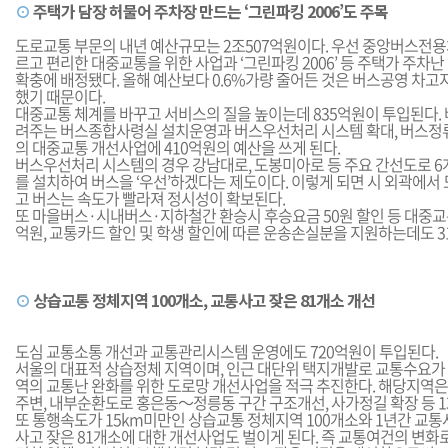
⊙
주택가 담장 허물어 주차장 만드는 ‘그린파킹 2006’도 주목
도로교통 부문의 내년 예산규모는 2조507억원이다. 우선 중앙버스전용
르고 편리한 대중교통을 위한 사업과 ‘그린파킹 2006’ 등 주택가 주차
확충에 배정됐다. 올해 예산보다 0.6%가량 줄어든 것은 버스공영 차고지
했기 때문이다.
대중교통 체계를 바꾸고 서비스의 질을 높이는데 835억원이 투입된다. 
려주는 버스종합사령실 설치운영과 버스우선처리 시스템 확대, 버스정
의 대중교통 개선사업에 410억원의 예산을 쓰게 된다.
버스우선처리 시스템의 경우 강남대로, 도봉미아로 등 주요 간선도로 
를 설치하여 버스을 ‘우선’하겠다는 제도이다. 이렇게 되면 시 외곽에서
고 버스는 속도가 빨라져 정시성이 확보된다.
또 마을버스·시내버스·지하철간 환승시 후승요금 50원 할인 등 대중교
억원, 교통카드 할인 및 학생 할인에 따른 운송손실분을 지원하는데도 3
⊙
상습교통 정체지역 100개소, 교통사고 잦은 81개소 개선
도심 교통소통 개선과 교통관리시스템 운영에도 720억원이 투입된다.
서울의 대표적 상습정체 지역이며, 인근 대단위 택지개발로 교통수요가
역의 교통난 완화를 위한 도로망 개선사업을 적극 추진한다. 해당지역은
주변, 내부순환도로 홍은동～정릉동 구간 구조개선, 사가정길 확장 등 1
또 통행속도가 15km미만인 상습교통 정체지역 100개소와 1년간 교통
사고 잦은 81개소에 대한 개선사업도 벌이게 된다. 즉 교통여건의 변화