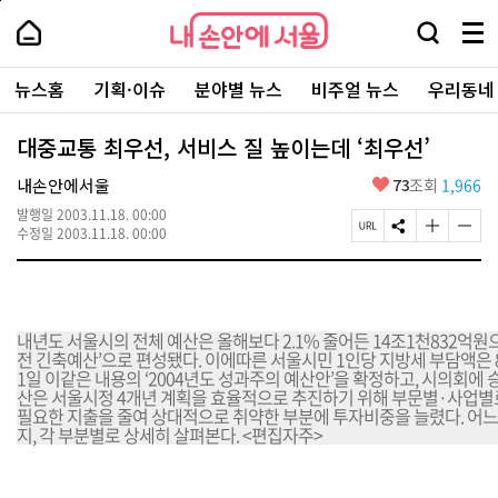
본
페
내
문
이
내
손
검
메
바
지
손
안
색
뉴
로
상
안
주
에
창
전
가
단
에
뉴스홈
기획·이슈
분야별 뉴스
비주얼 뉴스
우리동네
요
서
열
체
기
으
서
서
울
기
보
로
울
비
기
이
-
대중교통 최우선, 서비스 질 높이는데 ‘최우선’
스
동
서
바
울
좋
내손안에서울
73
조회
1,966
로
시
아
가
대
발행일
2003.11.18. 00:00
요
기
페
S
글
글
표
수정일
2003.11.18. 00:00
이
N
자
자
소
지
S
크
크
통
U
공
기
기
포
R
유
크
작
털
L
하
게
게
내년도 서울시의 전체 예산은 올해보다 2.1% 줄어든 14조1천832억원
복
기
변
변
전 긴축예산’으로 편성됐다. 이에따른 서울시민 1인당 지방세 부담액은 
사
경
경
1일 이같은 내용의 ‘2004년도 성과주의 예산안’을 확정하고, 시의회에 
하
하
산은 서울시정 4개년 계획을 효율적으로 추진하기 위해 부문별·사업별
기
기
필요한 지출을 줄여 상대적으로 취약한 부분에 투자비중을 늘렸다. 어느
지, 각 부분별로 상세히 살펴본다. <편집자주>