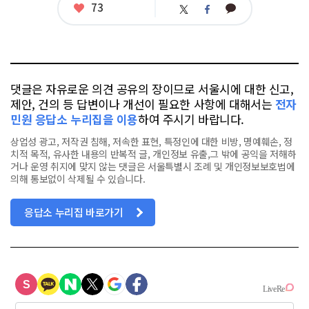
좋
73
카
트
페
아
카
위
이
요
오
터
스
톡
북
댓글은 자유로운 의견 공유의 장이므로 서울시에 대한 신고,
제안, 건의 등 답변이나 개선이 필요한 사항에 대해서는
전자
민원 응답소 누리집을 이용
하여 주시기 바랍니다.
상업성 광고, 저작권 침해, 저속한 표현, 특정인에 대한 비방, 명예훼손, 정
치적 목적, 유사한 내용의 반복적 글, 개인정보 유출,그 밖에 공익을 저해하
거나 운영 취지에 맞지 않는 댓글은 서울특별시 조례 및 개인정보보호법에
의해 통보없이 삭제될 수 있습니다.
응답소 누리집 바로가기