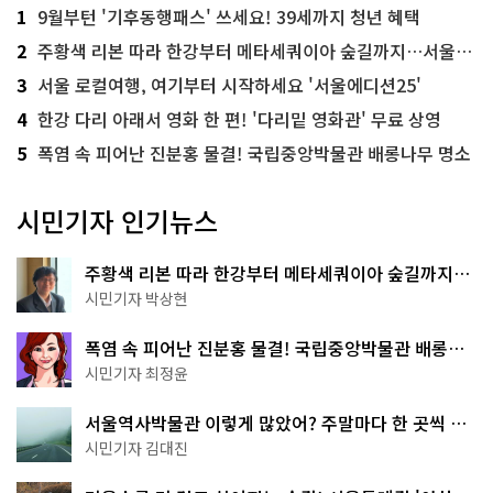
1
9월부턴 '기후동행패스' 쓰세요! 39세까지 청년 혜택
2
주황색 리본 따라 한강부터 메타세쿼이아 숲길까지…서울둘레길 15코스
3
서울 로컬여행, 여기부터 시작하세요 '서울에디션25'
4
한강 다리 아래서 영화 한 편! '다리밑 영화관' 무료 상영
5
폭염 속 피어난 진분홍 물결! 국립중앙박물관 배롱나무 명소
시민기자 인기뉴스
주황색 리본 따라 한강부터 메타세쿼이아 숲길까지…
서울둘레길 15코스
시민기자 박상현
폭염 속 피어난 진분홍 물결! 국립중앙박물관 배롱나
무 명소
시민기자 최정윤
서울역사박물관 이렇게 많았어? 주말마다 한 곳씩 떠
나는 역사 산책
시민기자 김대진