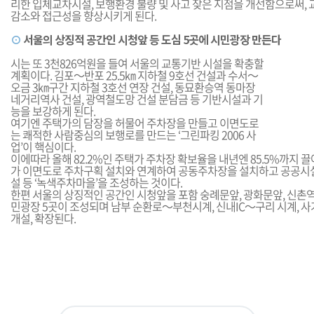
리한 입체교차시설, 보행환경 불량 및 사고 잦은 지점을 개선함으로써,
감소와 접근성을 향상시키게 된다.
⊙
서울의 상징적 공간인 시청앞 등 도심 5곳에 시민광장 만든다
시는 또 3천826억원을 들여 서울의 교통기반 시설을 확충할
계획이다. 김포～반포 25.5㎞ 지하철 9호선 건설과 수서～
오금 3㎞구간 지하철 3호선 연장 건설, 동묘환승역 동마장
네거리역사 건설, 광역철도망 건설 분담금 등 기반시설과 기
능을 보강하게 된다.
여기엔 주택가의 담장을 허물어 주차장을 만들고 이면도로
는 쾌적한 사람중심의 보행로를 만드는 ‘그린파킹 2006 사
업’이 핵심이다.
이에따라 올해 82.2%인 주택가 주차장 확보율을 내년엔 85.5%까지 
가 이면도로 주차구획 설치와 연계하여 공동주차장을 설치하고 공공시
설 등 ‘녹색주차마을’을 조성하는 것이다.
한편 서울의 상징적인 공간인 시청앞을 포함 숭례문앞, 광화문앞, 신촌역
민광장 5곳이 조성되며 남부 순환로～부천시계, 신내IC～구리 시계,
개설, 확장된다.