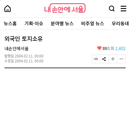
본
페
내
문
이
내
손
검
메
바
지
손
안
색
뉴
로
상
안
주
에
창
전
가
단
에
뉴스홈
기획·이슈
분야별 뉴스
비주얼 뉴스
우리동네
요
서
열
체
기
으
서
서
울
기
보
로
울
비
기
이
-
외국인 토지소유
스
동
서
바
울
좋
내손안에서울
80
조회
2,402
로
시
아
가
대
발행일
2004.02.11. 00:00
요
기
페
S
글
글
표
수정일
2004.02.11. 00:00
이
N
자
자
소
지
S
크
크
통
U
공
기
기
포
R
유
크
작
털
L
하
게
게
복
기
변
변
사
경
경
하
하
기
기