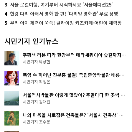
3
서울 로컬여행, 여기부터 시작하세요 '서울에디션25'
4
한강 다리 아래서 영화 한 편! '다리밑 영화관' 무료 상영
5
우리 아이 체력이 쑥쑥! 클라이밍 키즈카페·어린이 체력장
시민기자 인기뉴스
주황색 리본 따라 한강부터 메타세쿼이아 숲길까지…
서울둘레길 15코스
시민기자 박상현
폭염 속 피어난 진분홍 물결! 국립중앙박물관 배롱나
무 명소
시민기자 최정윤
서울역사박물관 이렇게 많았어? 주말마다 한 곳씩 떠
나는 역사 산책
시민기자 김대진
나의 마음을 사로잡은 건축물은? '서울시 건축상' 수
상작 공개!
시민기자 조수봉