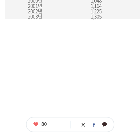
2000년
1,048
2001년
1,164
2002년
1,225
2003년
1,305
좋
80
카
트
페
아
카
위
이
요
오
터
스