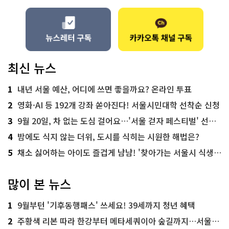
최신 뉴스
1
내년 서울 예산, 어디에 쓰면 좋을까요? 온라인 투표
2
영화·AI 등 192개 강좌 쏟아진다! 서울시민대학 선착순 신청
3
9월 20일, 차 없는 도심 걸어요…'서울 걷자 페스티벌' 선착순 5천명
4
밤에도 식지 않는 더위, 도시를 식히는 시원한 해법은?
5
채소 싫어하는 아이도 즐겁게 냠냠! '찾아가는 서울시 식생활 교육' 현장
많이 본 뉴스
1
9월부턴 '기후동행패스' 쓰세요! 39세까지 청년 혜택
2
주황색 리본 따라 한강부터 메타세쿼이아 숲길까지…서울둘레길 15코스