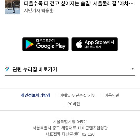
더울수록 더 걷고 싶어지는 숲길! 서울둘레길 '아차산
코스'
시민기자 백승훈
다
A
운
p
로
p
드
S
하
t
기
o
관련 누리집 바로가기
G
r
o
e
o
에
g
서
l
다
개인정보처리방침
이메일 무단수집 거부
이용약관
e
운
P
로
PC버전
l
드
a
하
y
기
서울특별시청 04524
서울특별시 중구 세종대로 110 콘텐츠담당관
대표전화
다산콜센터
02-120