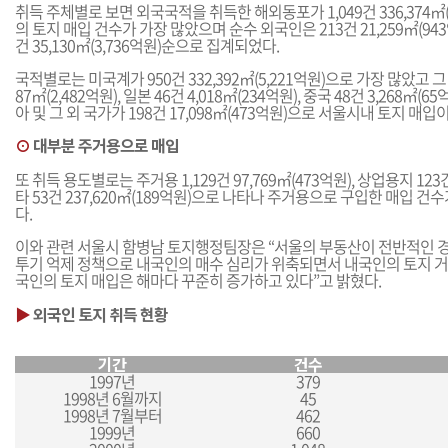
취득 주체별로 보면 외국국적을 취득한 해외동포가 1,049건 336,374㎡
의 토지 매입 건수가 가장 많았으며 순수 외국인은 213건 21,259㎡(943억
건 35,130㎡(3,736억원)순으로 집계되었다.
국적별로는 미국계가 950건 332,392㎡(5,221억원)으로 가장 많았고 그
87㎡(2,482억원), 일본 46건 4,018㎡(234억원), 중국 48건 3,268㎡
아 및 그 외 국가가 198건 17,098㎡(473억원)으로 서울시내 토지 매
⊙
대부분 주거용으로 매입
또 취득 용도별로는 주거용 1,129건 97,769㎡(473억원), 상업용지 123건 5
타 53건 237,620㎡(189억원)으로 나타나 주거용으로 구입한 매입 
다.
이와 관련 서울시 함병남 토지행정팀장은 “서울의 부동산이 전반적인 
투기 억제 정책으로 내국인의 매수 심리가 위축되면서 내국인의 토지 거
국인의 토지 매입은 해마다 꾸준히 증가하고 있다”고 밝혔다.
▶
외국인 토지 취득 현황
기간
건수
1997년
379
1998년 6월까지
45
1998년 7월부터
462
1999년
660