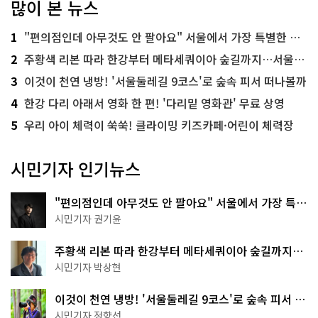
많이 본 뉴스
1
"편의점인데 아무것도 안 팔아요" 서울에서 가장 특별한 편의점의 정체
2
주황색 리본 따라 한강부터 메타세쿼이아 숲길까지…서울둘레길 15코스
3
이것이 천연 냉방! '서울둘레길 9코스'로 숲속 피서 떠나볼까
4
한강 다리 아래서 영화 한 편! '다리밑 영화관' 무료 상영
5
우리 아이 체력이 쑥쑥! 클라이밍 키즈카페·어린이 체력장
시민기자 인기뉴스
"편의점인데 아무것도 안 팔아요" 서울에서 가장 특별
한 편의점의 정체
시민기자 권기윤
주황색 리본 따라 한강부터 메타세쿼이아 숲길까지…
서울둘레길 15코스
시민기자 박상현
이것이 천연 냉방! '서울둘레길 9코스'로 숲속 피서 떠
나볼까
시민기자 정향선