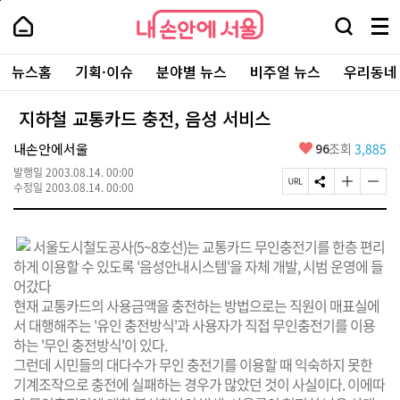
본
페
내
문
이
내
손
검
메
바
지
손
안
색
뉴
로
상
안
주
에
창
전
가
단
에
뉴스홈
기획·이슈
분야별 뉴스
비주얼 뉴스
우리동네
요
서
열
체
기
으
서
서
울
기
보
로
울
비
기
이
-
지하철 교통카드 충전, 음성 서비스
스
동
서
바
울
좋
내손안에서울
96
조회
3,885
로
시
아
가
대
발행일
2003.08.14. 00:00
요
기
페
S
글
글
표
수정일
2003.08.14. 00:00
이
N
자
자
소
지
S
크
크
통
U
공
기
기
포
서울도시철도공사(5~8호선)는 교통카드 무인충전기를 한층 편리
R
유
크
작
털
L
하
게
게
하게 이용할 수 있도록 '음성안내시스템'을 자체 개발, 시범 운영에 들
복
기
변
변
어갔다
사
경
경
현재 교통카드의 사용금액을 충전하는 방법으로는 직원이 매표실에
하
하
기
기
서 대행해주는 '유인 충전방식'과 사용자가 직접 무인충전기를 이용
하는 '무인 충전방식'이 있다.
그런데 시민들의 대다수가 무인 충전기를 이용할 때 익숙하지 못한
기계조작으로 충전에 실패하는 경우가 많았던 것이 사실이다. 이에따