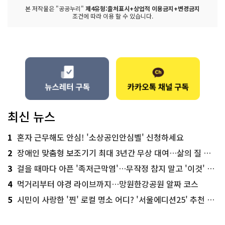
본 저작물은 "공공누리"
제4유형:출처표시+상업적 이용금지+변경금지
조건에 따라 이용 할 수 있습니다.
최신 뉴스
1
혼자 근무해도 안심! '소상공인안심벨' 신청하세요
2
장애인 맞춤형 보조기기 최대 3년간 무상 대여…삶의 질 높인다
3
걸을 때마다 아픈 '족저근막염'…무작정 참지 말고 '이것' 해보세요!
4
먹거리부터 야경 라이브까지…망원한강공원 알짜 코스
5
시민이 사랑한 '찐' 로컬 명소 어디? '서울에디션25' 추천 코스