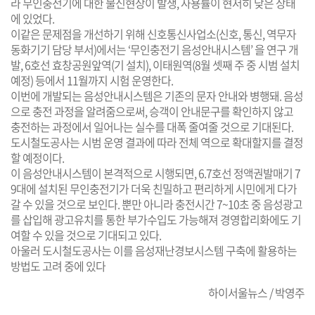
라 무인충전기에 대한 불신현상이 발생, 사용률이 현저히 낮은 상태
에 있었다.
이같은 문제점을 개선하기 위해 신호통신사업소(신호, 통신, 역무자
동화기기 담당 부서)에서는 ‘무인충전기 음성안내시스템’ 을 연구 개
발, 6호선 효창공원앞역(기 설치), 이태원역(8월 셋째 주 중 시범 설치
예정) 등에서 11월까지 시험 운영한다.
이번에 개발되는 음성안내시스템은 기존의 문자 안내와 병행돼. 음성
으로 충전 과정을 알려줌으로써, 승객이 안내문구를 확인하지 않고
충전하는 과정에서 일어나는 실수를 대폭 줄여줄 것으로 기대된다.
도시철도공사는 시범 운영 결과에 따라 전체 역으로 확대할지를 결정
할 예정이다.
이 음성안내시스템이 본격적으로 시행되면, 6.7호선 정액권발매기 7
9대에 설치된 무인충전기가 더욱 친밀하고 편리하게 시민에게 다가
갈 수 있을 것으로 보인다. 뿐만 아니라 충전시간 7~10초 중 음성광고
를 삽입해 광고유치를 통한 부가수입도 가능해져 경영합리화에도 기
여할 수 있을 것으로 기대되고 있다.
아울러 도시철도공사는 이를 음성재난경보시스템 구축에 활용하는
방법도 고려 중에 있다
하이서울뉴스 / 박영주