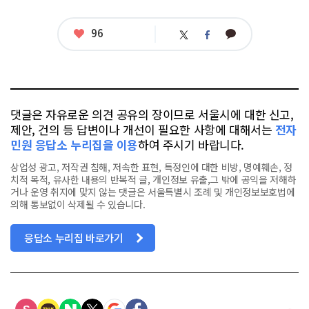
좋
96
카
트
페
아
카
위
이
요
오
터
스
톡
북
댓글은 자유로운 의견 공유의 장이므로 서울시에 대한 신고,
제안, 건의 등 답변이나 개선이 필요한 사항에 대해서는
전자
민원 응답소 누리집을 이용
하여 주시기 바랍니다.
상업성 광고, 저작권 침해, 저속한 표현, 특정인에 대한 비방, 명예훼손, 정
치적 목적, 유사한 내용의 반복적 글, 개인정보 유출,그 밖에 공익을 저해하
거나 운영 취지에 맞지 않는 댓글은 서울특별시 조례 및 개인정보보호법에
의해 통보없이 삭제될 수 있습니다.
응답소 누리집 바로가기