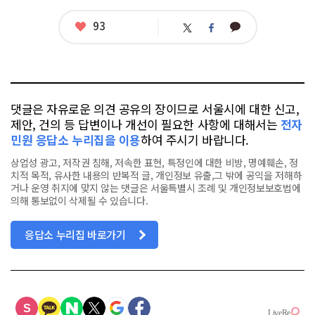
좋
93
카
트
페
아
카
위
이
요
오
터
스
톡
북
댓글은 자유로운 의견 공유의 장이므로 서울시에 대한 신고,
제안, 건의 등 답변이나 개선이 필요한 사항에 대해서는
전자
민원 응답소 누리집을 이용
하여 주시기 바랍니다.
상업성 광고, 저작권 침해, 저속한 표현, 특정인에 대한 비방, 명예훼손, 정
치적 목적, 유사한 내용의 반복적 글, 개인정보 유출,그 밖에 공익을 저해하
거나 운영 취지에 맞지 않는 댓글은 서울특별시 조례 및 개인정보보호법에
의해 통보없이 삭제될 수 있습니다.
응답소 누리집 바로가기