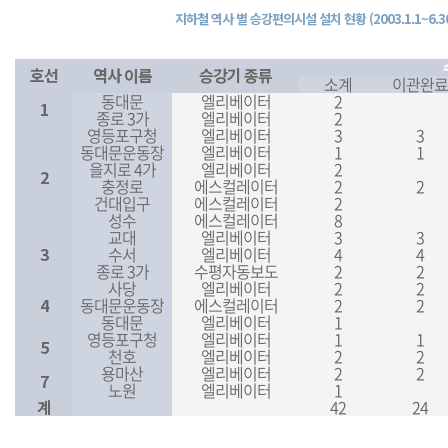
지하철 역사 별 승강편의시설 설치 현황 (2003.1.1~6.30
호선
역사 이름
승강기 종류
소계
이관완료
동대문
엘리베이터
2
1
종로 3가
엘리베이터
2
영등포구청
엘리베이터
3
3
동대문운동장
엘리베이터
1
1
을지로 4가
엘리베이터
2
2
충정로
에스컬레이터
2
2
건대입구
에스컬레이터
2
성수
에스컬레이터
8
교대
엘리베이터
3
3
3
수서
엘리베이터
4
4
종로 3가
수평자동보도
2
2
사당
엘리베이터
2
2
4
동대문운동장
에스컬레이터
2
2
동대문
엘리베이터
1
영등포구청
엘리베이터
1
1
5
천호
엘리베이터
2
2
용마산
엘리베이터
2
2
7
노원
엘리베이터
1
계
42
24