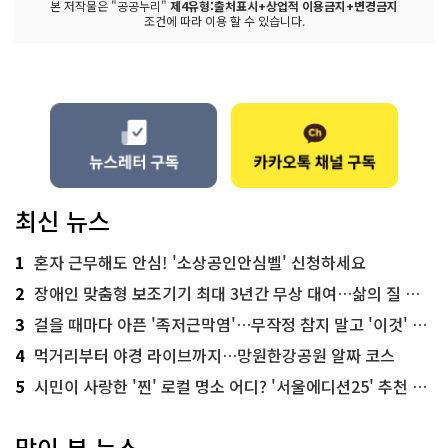
본 저작물은 "공공누리"
제4유형:출처표시+상업적 이용금지+변경금지
조건에 따라 이용 할 수 있습니다.
최신 뉴스
1
혼자 근무해도 안심! '소상공인안심벨' 신청하세요
2
장애인 맞춤형 보조기기 최대 3년간 무상 대여…삶의 질 높인다
3
걸을 때마다 아픈 '족저근막염'…무작정 참지 말고 '이것' 해보세요!
4
먹거리부터 야경 라이브까지…망원한강공원 알짜 코스
5
시민이 사랑한 '찐' 로컬 명소 어디? '서울에디션25' 추천 코스
많이 본 뉴스