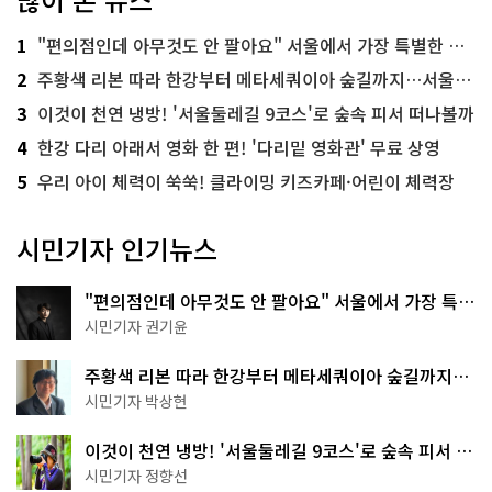
1
"편의점인데 아무것도 안 팔아요" 서울에서 가장 특별한 편의점의 정체
2
주황색 리본 따라 한강부터 메타세쿼이아 숲길까지…서울둘레길 15코스
3
이것이 천연 냉방! '서울둘레길 9코스'로 숲속 피서 떠나볼까
4
한강 다리 아래서 영화 한 편! '다리밑 영화관' 무료 상영
5
우리 아이 체력이 쑥쑥! 클라이밍 키즈카페·어린이 체력장
시민기자 인기뉴스
"편의점인데 아무것도 안 팔아요" 서울에서 가장 특별
한 편의점의 정체
시민기자 권기윤
주황색 리본 따라 한강부터 메타세쿼이아 숲길까지…
서울둘레길 15코스
시민기자 박상현
이것이 천연 냉방! '서울둘레길 9코스'로 숲속 피서 떠
나볼까
시민기자 정향선