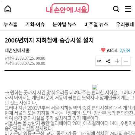
본
페
내
문
이
내
손
검
메
바
지
손
안
색
뉴
로
상
안
주
에
창
전
가
단
에
뉴스홈
기획·이슈
분야별 뉴스
비주얼 뉴스
우리동네
요
서
열
체
기
으
서
서
울
기
보
로
울
비
기
이
-
2006년까지 지하철에 승강시설 설치
스
동
서
바
울
좋
내손안에서울
93
조회
2,934
로
시
아
가
대
발행일
2003.07.25. 00:00
요
기
페
S
글
글
표
수정일
2003.07.25. 00:00
이
N
자
자
소
지
S
크
크
통
U
공
기
기
포
R
유
크
작
털
L
하
게
게
→ 원하는 곳까지 시간 맞춰 우리를 데려다주는 편리한 지하철, 그러나
복
기
변
변
까지 이어지는 계단 때문에 거동이 불편한 노약자나 장애인들에게는 그
사
경
경
던 것도 사실이다.
하
하
그러나 지난 2001년부터 서울 지하철역의 승강 편의시설은 대폭 개선되
기
기
현재 서울의 모든 지하철 역사는「장애인·노인·임산부 등의 편의증진 
하여 승강 편의시설을 추가 설치하고 있기 때문이다.
서울시는 올 상반기 동안 엘리베이터 26대, 에스컬레이터 14대, 수평자
승강편의시설을 설치했다.
이 가운데 영등포구청, 교대, 종로3가 등 11개역에 설치된 24대의 