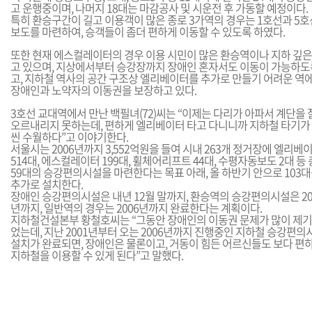
고 운행중이며, 나머지 18대는 마감공사 및 시운전 후 가동할 예정이다.
특히 환승구간이 길고 이용객이 많은 종로 3가역의 경우는 1호선과 5
보도를 마련하여, 승객들이 좀더 편하게 이동할 수 있도록 하였다.
또한 현재 에스컬레이터의 경우 이용 시민이 많은 환승역이나 지하 깊
고 있으며, 지상에서부터 승강장까지 장애인 혼자서도 이동이 가능하도
고, 지하철 역사의 공간 구조상 엘리베이터를 추가로 만들기 어려운 역
장애인과 노약자의 이동권을 보장하고 있다.
3호선 교대역에서 만난 백필녀(72)씨는 “이제는 다리가 아파서 계단을 
오르내리지 못하는데, 편하게 엘리베이터 타고 다니니까 지하철 타기가
씬 수월하다”고 이야기한다.
서울시는 2006년까지 3,552억원을 들여 시내 263개 정거장에 엘리베
514대, 에스컬레이터 199대, 휠체어리프트 44대, 수평자동보도 2대 등 총
59대의 승강편의시설을 마련한다는 목표 아래, 올 하반기 안으로 103
추가로 설치한다.
장애인 승강편의시설은 내년 12월 말까지, 환승역의 승강편의시설은 20
년까지, 일반역의 경우는 2006년까지 완료한다는 계획이다.
지하철건설본부 황철호씨는 “그동안 장애인의 이동권 문제가 많이 제
었는데, 지난 2001년부터 오는 2006년까지 진행중인 지하철 승강편의
설치가 완료되면, 장애인은 물론이고, 거동이 힘든 어르신들도 보다 편
지하철을 이용할 수 있게 된다”고 말했다.