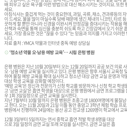
배 피우고 싶은 욕구를 이런 방법으로 대신 해소시키는 것이지요. 또한 
세요.
아침식사는 즐겁게 먹는 것이 중요한데, 과일, 곡류, 채소, 견과류등의 
이 드세요. 물을 많이 마실수록 담배 때문에 생긴 체내의 니코틴, 타르 
끗하게 할 뿐만 아니라 신경을 이완시켜 안정감을 증대시키는 작용을 해
산책과 숙면을 통해 심신을 충분히 쉬도록 하고 긴장감에서 오기 쉬운 
세요. 가장 중요한 것은 "끊을 수 있다 "는 믿음과 의지를 가지고 이러
니다.
자료 출처 : YMCA 약물과 인터넷 중독 예방 상담실
⊙
‘청소년 약물 오·남용 예방 교육’… 시립 은평 병원
은평 병원은 지난 10월 20일부터 오는 12월 20일까지 공공 보건 의료
오·남용 예방 교육’을 실시하고 있다. 은평 병원은 향후 서울시 교육청 
하여 물질 예방 교육을 확대 실시하고 청소년 대상 금연 교실 운영과 약
대상 학생 교육을 강화할 예정이다.
‘예방 교육’은 정신과 전문의가 신청 학교를 방문하거나 신청 학교 학생
고 ‘금연 교실’은 흡연 학생을 대상으로 은평 병원에서 금연 프로그램을 
우 1회 3일일정으로 금연 교육을 실시한다.
지난 7월부터 10월 말까지 은평 병원은 초중고생 1800여명에게 물질
고 한다. 오는 11월 20일과 21일 이틀 동안 충암고 3학년 체험 학습 프로
병원에서 진행하며 24일에는 용산 공고 전교생 1269명이 학교에서 교
12월 3일부터 5일까지는 연서 중학교 흡연 적발 학생 8명을 대상
으로 3일 일정의 금연 교실 또래 모임을 실시한다. 금연 교실은 흡