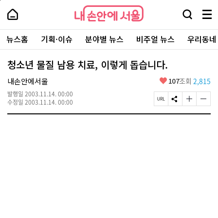
본
페
내
문
이
내
손
검
메
바
지
손
안
색
뉴
로
상
안
주
에
창
전
가
단
에
뉴스홈
기획·이슈
분야별 뉴스
비주얼 뉴스
우리동네
요
서
열
체
기
으
서
서
울
기
보
로
울
비
기
이
-
청소년 물질 남용 치료, 이렇게 돕습니다.
스
동
서
바
울
좋
내손안에서울
107
조회
2,815
로
시
아
가
대
발행일
2003.11.14. 00:00
요
기
페
S
글
글
표
수정일
2003.11.14. 00:00
이
N
자
자
소
지
S
크
크
통
U
공
기
기
포
R
유
크
작
털
L
하
게
게
복
기
변
변
사
경
경
하
하
기
기