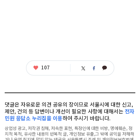
좋
107
카
트
페
아
카
위
이
요
오
터
스
톡
북
댓글은 자유로운 의견 공유의 장이므로 서울시에 대한 신고,
제안, 건의 등 답변이나 개선이 필요한 사항에 대해서는
전자
민원 응답소 누리집을 이용
하여 주시기 바랍니다.
상업성 광고, 저작권 침해, 저속한 표현, 특정인에 대한 비방, 명예훼손, 정
치적 목적, 유사한 내용의 반복적 글, 개인정보 유출,그 밖에 공익을 저해하
거나 운영 취지에 맞지 않는 댓글은 서울특별시 조례 및 개인정보보호법에