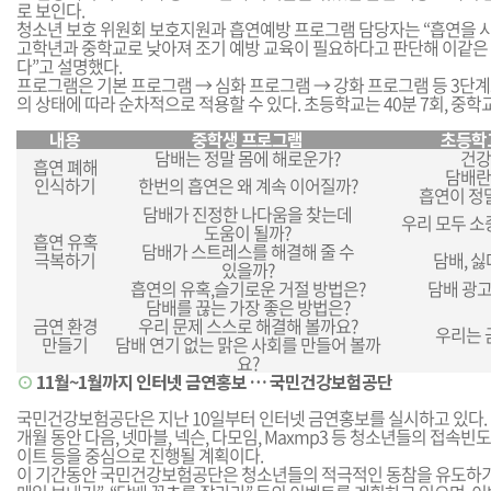
로 보인다.
청소년 보호 위원회 보호지원과 흡연예방 프로그램 담당자는 “흡연을 
고학년과 중학교로 낮아져 조기 예방 교육이 필요하다고 판단해 이같은
다”고 설명했다.
프로그램은 기본 프로그램 → 심화 프로그램 → 강화 프로그램 등 3단계
의 상태에 따라 순차적으로 적용할 수 있다. 초등학교는 40분 7회, 중학교
내용
중학생 프로그램
초등학
담배는 정말 몸에 해로운가?
건강
흡연 폐해
담배란
인식하기
한번의 흡연은 왜 계속 이어질까?
흡연이 정
담배가 진정한 나다움을 찾는데
우리 모두 소
도움이 될까?
흡연 유혹
담배가 스트레스를 해결해 줄 수
극복하기
담배, 싫
있을까?
흡연의 유혹,슬기로운 거절 방법은?
담배 광고
담배를 끊는 가장 좋은 방법은?
금연 환경
우리 문제 스스로 해결해 볼까요?
우리는 
만들기
담배 연기 없는 맑은 사회를 만들어 볼까
요?
⊙
11월~1월까지 인터넷 금연홍보 … 국민건강보험공단
국민건강보험공단은 지난 10일부터 인터넷 금연홍보를 실시하고 있다. 
개월 동안 다음, 넷마블, 넥슨, 다모임, Maxmp3 등 청소년들의 접속빈도
이트 등을 중심으로 진행될 계획이다.
이 기간동안 국민건강보험공단은 청소년들의 적극적인 동참을 유도하기 