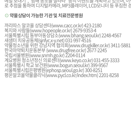
메일 보내기”, “담배 꽁초를 잘라라” 등의 이벤트를 계획하고 있으며, 
로 추첨을 통하여 디지털카메라, MP3플레이어, LCD모니터 등 푸짐한 
⊙
약물상담이 가능한 기관 및 치료전문병원
까리따스 알코올 상담센타(
www.cacc.or.kr
) 423-2180
복지와 사람들(
www.hopeople.or.kr
) 2679-9353-4
서울특별시립 동부아동상담소(
www.bhang.seoul.kr
) 2248-4567
새샘터 치유공동체(
sjnfyc.x-y.net
) 031-997-4516
약물청소년을 위한 강남지역 협의회(
www.drugkiller.or.kr
) 3411-5881
한국마약퇴치운동본부 (
www.drugfree.or.kr
) 2677-2245
국립서울병원(
www.snmh.go.kr
) 2204-0114
계요병원 청소년정신 의료센터(
www.keyo.co.kr
) 031-455-3333
서울특별시 학교 보건원(
www.bogun.seoul.kr
) 399-9567
서울특별시립은평병원(
ephosp.seoul.go.kr
) 300-8251
평온알코올약물클리닉(
www.pycl.co.kr/index.htm
) 2201-8258