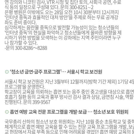
연 강의와 니코틴 검사, VTR 시청 및 집단 토의, 사회극 공연, 수료
식 등의 일정으로 구성돼 있다. 문의 300-8251∼2
은평 병원은 이밖에도 오는 28일 오전 10시 30분부터 12시까지
‘인터넷 중독과 효율적인 대처 방안’을 주제로 하는 무료 공개강
좌도 준비 중이다.
심각하게는 음란물 중독으로 발전할 가능성이 있는 청소년들의
'인터넷 중독'의 현실을 파악하고 청소년들에게 올바른 방향을 제
시하기 위한 방법을 모색하는 이 강좌에는 지역 주민이라면 누구
나 참가할 수 있다.
-문의 300-8286～8288
⊙
‘청소년 금연·금주 프로그램’… 서울시 학교 보건원
서울시 학교 보건원은 지난 3월부터 12월까지(방학 기간 제외) 1기당 4
프로그램’을 운영한다.
학교장이 교육을 의뢰하는 흡연 또는 음주 중인 중고생을 대상으로 흡연과
호흡기 질환 등의 교육과 흉부 방사선 검사 결과 상담, 금연침 시술, 역
진행된다. 문의 399-9567
⊙
흡연 예방 교육 전문 프로그램을 개발·보급 … 청소년 보호 위원회
국무총리 산하의 청소년 보호 위원회는 지난 10월 중순 초등학교 및 
체계적으로 흡연 예방 교육을 할 수 있는 전문 교육 프로그램을 개발, 보
교 현장에서 자료 부족 등으로 인해 어려움을 겪었던 흡연 예방 교육의 