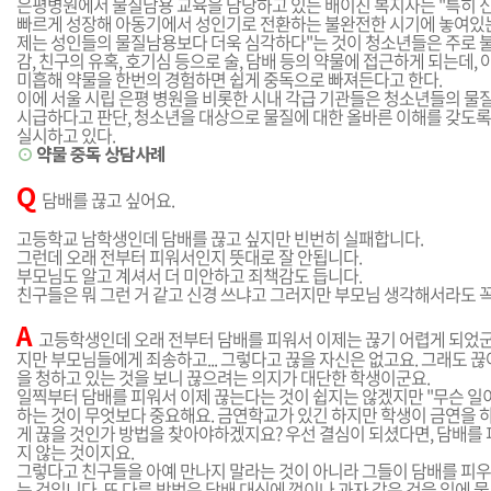
은평병원에서 물질남용 교육을 담당하고 있는 배이진 복지사는 "특히 신
빠르게 성장해 아동기에서 성인기로 전환하는 불완전한 시기에 놓여있
제는 성인들의 물질남용보다 더욱 심각하다"는 것이 청소년들은 주로 
감, 친구의 유혹, 호기심 등으로 술, 담배 등의 약물에 접근하게 되는데
미흡해 약물을 한번의 경험하면 쉽게 중독으로 빠져든다고 한다.
이에 서울 시립 은평 병원을 비롯한 시내 각급 기관들은 청소년들의 물질
시급하다고 판단, 청소년을 대상으로 물질에 대한 올바른 이해를 갖도록
실시하고 있다.
⊙
약물 중독 상담사례
Q
담배를 끊고 싶어요.
고등학교 남학생인데 담배를 끊고 싶지만 빈번히 실패합니다.
그런데 오래 전부터 피워서인지 뜻대로 잘 안됩니다.
부모님도 알고 계셔서 더 미안하고 죄책감도 듭니다.
친구들은 뭐 그런 거 같고 신경 쓰냐고 그러지만 부모님 생각해서라도 꼭
A
고등학생인데 오래 전부터 담배를 피워서 이제는 끊기 어렵게 되었군
지만 부모님들에게 죄송하고... 그렇다고 끊을 자신은 없고요. 그래도 끊
을 청하고 있는 것을 보니 끊으려는 의지가 대단한 학생이군요.
일찍부터 담배를 피워서 이제 끊는다는 것이 쉽지는 않겠지만 "무슨 일이
하는 것이 무엇보다 중요해요. 금연학교가 있긴 하지만 학생이 금연을 
게 끊을 것인가 방법을 찾아야하겠지요? 우선 결심이 되셨다면, 담배를
지 않는 것이지요.
그렇다고 친구들을 아예 만나지 말라는 것이 아니라 그들이 담배를 피우
는 것입니다. 또 다른 방법은 담배 대신에 껌이나 과자 같은 것을 입에 