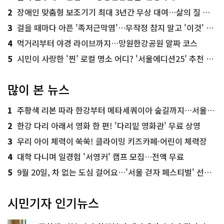
2
장애인 맞춤형 보조기기 최대 3년간 무상 대여…삶의 질 높인다
3
걸을 때마다 아픈 '족저근막염'…무작정 참지 말고 '이것' 해보세요!
4
먹거리부터 야경 라이브까지…망원한강공원 알짜 코스
5
시민이 사랑한 '찐' 로컬 명소 어디? '서울에디션25' 추천 코스
많이 본 뉴스
1
주황색 리본 따라 한강부터 메타세쿼이아 숲길까지…서울둘레길 15코스
2
한강 다리 아래서 영화 한 편! '다리밑 영화관' 무료 상영
3
우리 아이 체력이 쑥쑥! 클라이밍 키즈카페·어린이 체력장
4
대학 다니며 일경험 '서영커' 캠프 모집…전액 무료
5
9월 20일, 차 없는 도심 걸어요…'서울 걷자 페스티벌' 선착순 5천명
시민기자 인기뉴스