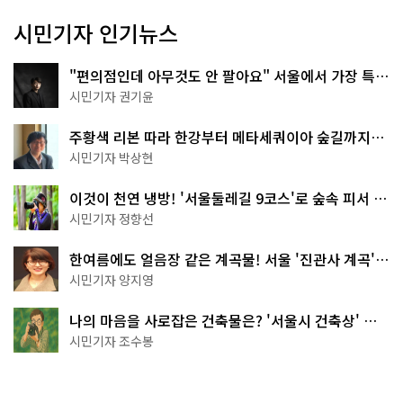
시민기자 인기뉴스
"편의점인데 아무것도 안 팔아요" 서울에서 가장 특별
한 편의점의 정체
시민기자 권기윤
주황색 리본 따라 한강부터 메타세쿼이아 숲길까지…
서울둘레길 15코스
시민기자 박상현
이것이 천연 냉방! '서울둘레길 9코스'로 숲속 피서 떠
나볼까
시민기자 정향선
한여름에도 얼음장 같은 계곡물! 서울 '진관사 계곡'이
천국이네~
시민기자 양지영
나의 마음을 사로잡은 건축물은? '서울시 건축상' 수
상작 공개!
시민기자 조수봉