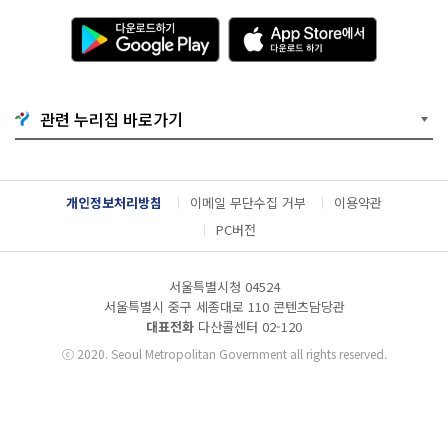
다
A
운
p
로
p
드
S
하
t
기
o
관련 누리집 바로가기
G
r
o
e
o
에
g
서
l
다
개인정보처리방침
이메일 무단수집 거부
이용약관
e
운
P
로
PC버전
l
드
a
하
y
기
서울특별시청 04524
서울특별시 중구 세종대로 110 콘텐츠담당관
대표전화
다산콜센터
02-120
ⓒ
2020. Seoul Metropolitan Government all rights reserved.