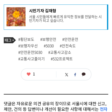
기
시민기자 김재형
사
서울 시민들에게 빠르게 유익한 정보를 전달하는 시
작
민기자가 되고 싶습니다.
성
자
프
로
기
필
태
#횡단보도
#보행안전
#안전운전
사
그
관
#보행자우선
#5030
#안전속도
련
#안전운전5030
#교통사고감소
태
그
#교통사고줄이기
#532프로젝트
좋
1
카
트
페
아
카
위
이
요
오
터
스
톡
북
댓글은 자유로운 의견 공유의 장이므로 서울시에 대한 신고,
제안, 건의 등 답변이나 개선이 필요한 사항에 대해서는
전자