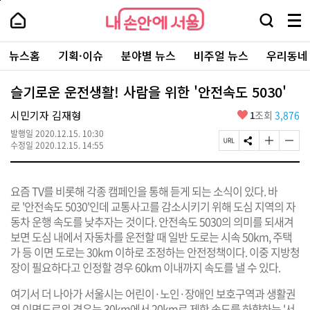
본
페
내
문
이
내
손
검
메
바
지
손
안
색
뉴
로
상
안
주
에
창
전
가
단
에
뉴스홈
기획·이슈
분야별 뉴스
비주얼 뉴스
우리동네
요
서
열
체
기
으
서
서
울
기
보
로
울
비
기
이
-
슬기로운 운전생활! 사람을 위한 '안전속도 5030'
스
동
서
바
울
좋
시민기자 김재형
1
조회
3,876
로
시
아
가
대
발행일
2020.12.15. 10:30
요
기
페
S
글
글
표
수정일
2020.12.15. 14:55
이
N
자
자
소
지
S
크
크
통
U
공
기
기
포
요즘 TV를 비롯해 각종 캠페인을 통해 듣게 되는 소식이 있다. 바
R
유
크
작
털
L
하
게
게
로 '안전속도 5030'인데 교통사고를 감소시키기 위해 도심 지역의 자
복
기
변
변
동차 운행 속도를 낮추자는 것이다. 안전속도 5030의 의미를 되새겨
사
경
경
보면 도심 내에서 자동차를 운전할 때 일반 도로는 시속 50km, 주택
하
하
기
기
가 등 이면 도로는 30km 이하로 조정하는 안전정책이다. 이중 지방청
장이 필요하다고 인정할 경우 60km 이내까지 속도를 낼 수 있다.
여기서 더 나아가 서울시는 어린이·노인·장애인 보호구역과 생활권
역 이면도로의 경우는 30km에서 20km로 제한 속도를 하향하는 '서