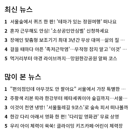
최신 뉴스
1
서울숲에서 퀴즈 한 판! '테마가 있는 정원여행' 떠나요
2
혼자 근무해도 안심! '소상공인안심벨' 신청하세요
3
장애인 맞춤형 보조기기 최대 3년간 무상 대여…삶의 질 높인다
4
걸을 때마다 아픈 '족저근막염'…무작정 참지 말고 '이것' 해보세요!
5
먹거리부터 야경 라이브까지…망원한강공원 알짜 코스
많이 본 뉴스
1
"편의점인데 아무것도 안 팔아요" 서울에서 가장 특별한 편의점의 정체
2
주황색 리본 따라 한강부터 메타세쿼이아 숲길까지…서울둘레길 15코스
3
이것이 천연 냉방! '서울둘레길 9코스'로 숲속 피서 떠나볼까
4
한강 다리 아래서 영화 한 편! '다리밑 영화관' 무료 상영
5
우리 아이 체력이 쑥쑥! 클라이밍 키즈카페·어린이 체력장