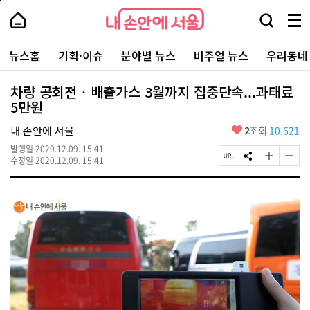
본
페
내
문
이
내
손
검
메
바
지
손
안
색
뉴
로
상
안
주
에
창
전
가
단
에
뉴스홈
기획·이슈
분야별 뉴스
비주얼 뉴스
우리동네
요
서
열
체
기
으
서
서
울
기
보
로
울
비
기
이
-
차량 공회전‧배출가스 3월까지 집중단속...과태료
스
동
서
5만원
바
울
로
시
가
좋
내 손안에 서울
2
조회
10,621
대
기
아
표
발행일
2020.12.09. 15:41
요
소
페
S
글
글
수정일
2020.12.09. 15:41
통
이
N
자
자
포
지
S
크
크
털
U
공
기
기
R
유
크
작
L
하
게
게
복
기
변
변
사
경
경
하
하
기
기