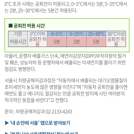
0℃ 초과 시에는 공회전이 허용되고, 0~5℃에서는 5분, 5~25℃에서
는 2분, 25~30℃에서는 5분간 허용된다.
■ 공회전 허용 시간
기온
0℃이하
0~5℃
5~25℃
25~30℃
30℃이상
공회전 허
공회전 허
허용시간
5분
2분
5분
용
용
아울러, 운행차 배출가스 단속, 매연저감장치(DPF)부착차량의 탈거
및 훼손, 성능저하 등 운행차에서 배출되는 미세먼지를 줄이기 위한
점검도 병행한다.
서울시 차량공해저감과장은 “자동차에서 배출되는 대기오염물질이
초미세먼지 농도에 많은 영향을 미친다”며 “자동차 공회전을 줄이면
매연도 줄고 에너지도 절감되는 만큼 공회전 방지에 시민 여러분의
적극적인 동참을 바란다”고 전했다.
문의 : 차량공해저감과 02-2133-4243
▶ ‘내 손안에 서울’ 앱으로 받아보기
▶ '코로나19 서울생활정보' 한눈에 보기