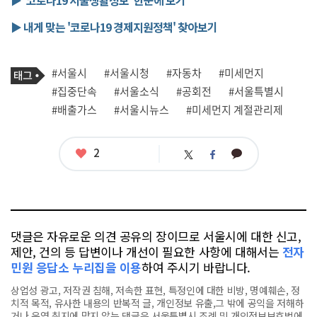
▶ 내게 맞는 '코로나19 경제지원정책' 찾아보기
기
태
#서울시
#서울시청
#자동차
#미세먼지
사
그
관
#집중단속
#서울소식
#공회전
#서울특별시
련
#배출가스
#서울시뉴스
#미세먼지 계절관리제
태
그
좋
2
카
트
페
아
카
위
이
요
오
터
스
톡
북
댓글은 자유로운 의견 공유의 장이므로 서울시에 대한 신고,
제안, 건의 등 답변이나 개선이 필요한 사항에 대해서는
전자
민원 응답소 누리집을 이용
하여 주시기 바랍니다.
상업성 광고, 저작권 침해, 저속한 표현, 특정인에 대한 비방, 명예훼손, 정
치적 목적, 유사한 내용의 반복적 글, 개인정보 유출,그 밖에 공익을 저해하
거나 운영 취지에 맞지 않는 댓글은 서울특별시 조례 및 개인정보보호법에