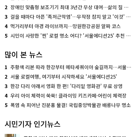
2
장애인 맞춤형 보조기기 최대 3년간 무상 대여…삶의 질 높인다
3
걸을 때마다 아픈 '족저근막염'…무작정 참지 말고 '이것' 해보세요!
4
먹거리부터 야경 라이브까지…망원한강공원 알짜 코스
5
시민이 사랑한 '찐' 로컬 명소 어디? '서울에디션25' 추천 코스
많이 본 뉴스
1
주황색 리본 따라 한강부터 메타세쿼이아 숲길까지…서울둘레길 15코스
2
서울 로컬여행, 여기부터 시작하세요 '서울에디션25'
3
한강 다리 아래서 영화 한 편! '다리밑 영화관' 무료 상영
4
우리 아이 체력이 쑥쑥! 클라이밍 키즈카페·어린이 체력장
5
폭염 속 피어난 진분홍 물결! 국립중앙박물관 배롱나무 명소
시민기자 인기뉴스