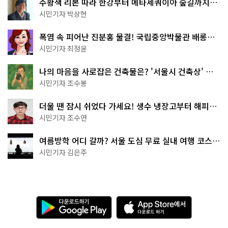
주황색 리본 따라 한강부터 메타세쿼이아 숲길까지…
서울둘레길 15코스
시민기자 박상현
폭염 속 피어난 진분홍 물결! 국립중앙박물관 배롱나
무 명소
시민기자 최정윤
나의 마음을 사로잡은 건축물은? '서울시 건축상' 수
상작 공개!
시민기자 조수봉
더울 땐 잠시 쉬었다 가세요! 생수 냉장고부터 해피소
·무더위쉼터까지
시민기자 조수연
여름방학 어디 갈까? 서울 도심 무료 실내 여행 코스
추천
시민기자 김은주
다
A
운
p
로
p
드
S