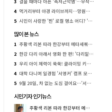
3
걸을 때마다 아픈 '족저근막염'…무작정 참지 말고 '이것' 해보세요!
4
먹거리부터 야경 라이브까지…망원한강공원 알짜 코스
5
시민이 사랑한 '찐' 로컬 명소 어디? '서울에디션25' 추천 코스
많이 본 뉴스
1
주황색 리본 따라 한강부터 메타세쿼이아 숲길까지…서울둘레길 15코스
2
한강 다리 아래서 영화 한 편! '다리밑 영화관' 무료 상영
3
우리 아이 체력이 쑥쑥! 클라이밍 키즈카페·어린이 체력장
4
대학 다니며 일경험 '서영커' 캠프 모집…전액 무료
5
9월 20일, 차 없는 도심 걸어요…'서울 걷자 페스티벌' 선착순 5천명
시민기자 인기뉴스
주황색 리본 따라 한강부터 메타세쿼이아 숲길까지…서울둘레길 15코스