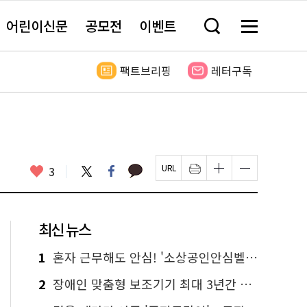
어린이신문
공모전
이벤트
검
메
색
뉴
창
전
열
체
팩트브리핑
레터구독
기
보
기
카
좋
트
페
3
페
인
글
글
카
위
이
아
이
쇄
자
자
오
터
스
요
지
하
크
크
톡
북
U
기
기
기
R
새
크
작
L
창
게
게
최신 뉴스
복
열
변
변
사
림
경
경
하
하
1
혼자 근무해도 안심! '소상공인안심벨' 신청하세요
기
기
2
장애인 맞춤형 보조기기 최대 3년간 무상 대여…삶의 질 높인다