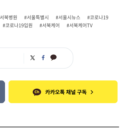
#서북병원
#서울특별시
#서울시뉴스
#코로나19
#코로나19입원
#서북케어
#서북케어TV
카
트
페
카
위
이
오
터
스
톡
북