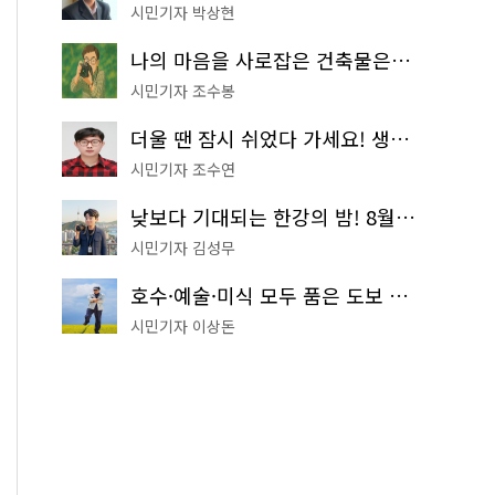
시민기자 박상현
나의 마음을 사로잡은 건축물은? '서울시 건축상' 수상작 공개!
시민기자 조수봉
더울 땐 잠시 쉬었다 가세요! 생수 냉장고부터 해피소·무더위쉼터까지
시민기자 조수연
낮보다 기대되는 한강의 밤! 8월 한정 무료 '한강 밤핑' 예약은?
시민기자 김성무
호수·예술·미식 모두 품은 도보 코스! 서울식물원~LG아트센터~마곡테라스거리
시민기자 이상돈