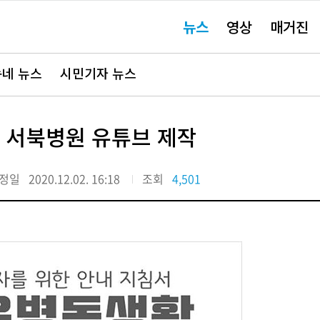
주
뉴스
영상
매거진
요
서
비
스
바
네 뉴스
시민기자 뉴스
로
가
기"
' 서북병원 유튜브 제작
정일
2020.12.02. 16:18
조회
4,501