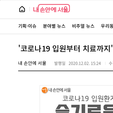
본
페
문
이
뉴
바
지
스
로
상
룸
가
단
뉴
기
으
스
로
기획·이슈
분야별 뉴스
비주얼 뉴스
우리동
주
이
요
동
서
비
스
'코로나19 입원부터 치료까지
바
로
가
기
내 손안에 서울
발행일
2020.12.02. 15:24
수