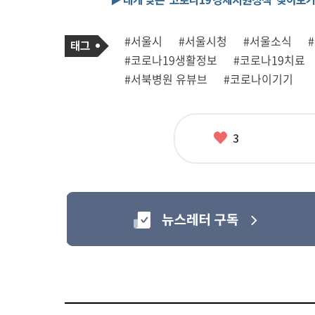
기
태
#서울시
#서울시청
#서울소식
사
그
관
#코로나19생활정보
#코로나19치료
련
태
#서북병원 유뷰브
#코로나이기기
그
좋
3
아
요