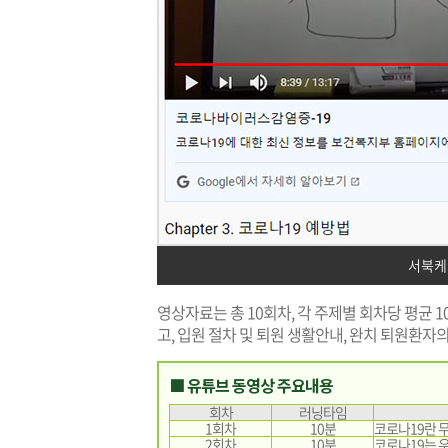
서북케어
영상자료는 총 10회차, 각 주제별 회차당 평균 
고, 입원 절차 및 퇴원 생활안내, 완치 퇴원환자
■ 유튜브 동영상 주요내용
회차
러닝타임
1회차
10분
코로나19란 무
2회차
10분
코로나19는 우