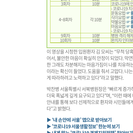
3회차
10분
코로나19에 안
- 코로나19 
운동요법
☞ 
식이요법
☞ 
4~8회차
각 10분
약물요법
☞ 
마음요법
☞ 
- 코로나19 
9회차
10분
병원 격리 해제
10회차
10분
완치자 인터뷰
이 영상을 시청한 입원환자 김 모씨는 “무척 당
어서, 불안한 마음이 확실히 안정이 되었다. 막연
한 그래도 차분해지는 마음가짐이 나를 치유하는데
이라는 확신이 들었다. 도움을 줘서 고맙다. 나
게 따라하려고 노력하고 있다”라고 말했다.
박찬병 서울특별시 서북병원장은 “빠르게 증가하
더욱 폭넓게 깊게 요구되고 있다”며, “이런 때
안내를 통해 보다 선제적으로 환자와 시민들에게
다”고 밝혔다.
▶ ‘내 손안에 서울’ 앱으로 받아보기
▶ '코로나19 서울생활정보' 한눈에 보기
▶ 내게 맞는 '코로나19 경제지원정책' 찾아보