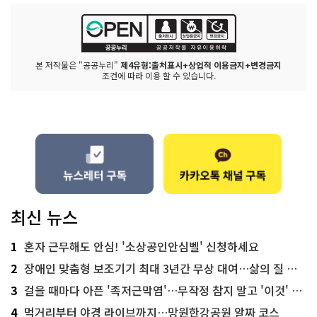
본 저작물은 "공공누리"
제4유형:출처표시+상업적 이용금지+변경금지
조건에 따라 이용 할 수 있습니다.
최신 뉴스
1
혼자 근무해도 안심! '소상공인안심벨' 신청하세요
2
장애인 맞춤형 보조기기 최대 3년간 무상 대여…삶의 질 높인다
3
걸을 때마다 아픈 '족저근막염'…무작정 참지 말고 '이것' 해보세요!
4
먹거리부터 야경 라이브까지…망원한강공원 알짜 코스