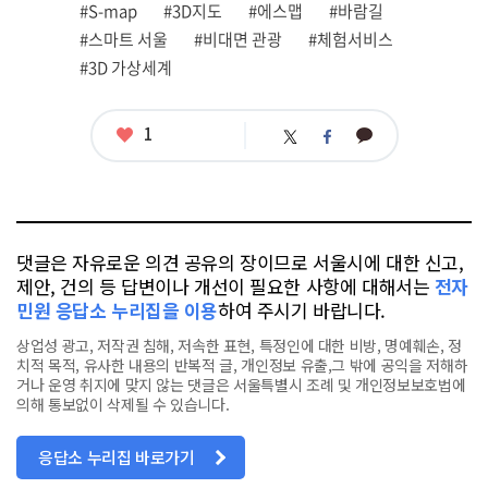
#S-map
#3D지도
#에스맵
#바람길
태
그
#스마트 서울
#비대면 관광
#체험서비스
#3D 가상세계
좋
1
카
트
페
아
카
위
이
요
오
터
스
톡
북
댓글은 자유로운 의견 공유의 장이므로 서울시에 대한 신고,
제안, 건의 등 답변이나 개선이 필요한 사항에 대해서는
전자
민원 응답소 누리집을 이용
하여 주시기 바랍니다.
상업성 광고, 저작권 침해, 저속한 표현, 특정인에 대한 비방, 명예훼손, 정
치적 목적, 유사한 내용의 반복적 글, 개인정보 유출,그 밖에 공익을 저해하
거나 운영 취지에 맞지 않는 댓글은 서울특별시 조례 및 개인정보보호법에
의해 통보없이 삭제될 수 있습니다.
응답소 누리집 바로가기