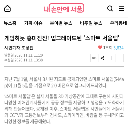
본
페
내
문
이
내
손
검
메
바
지
손
안
색
뉴
로
상
안
주
에
창
전
가
단
에
뉴스홈
기획·이슈
분야별 뉴스
비주얼 뉴스
우리동네
요
서
열
체
기
으
서
서
울
기
보
로
울
비
기
이
-
게임하듯 흥미진진! 업그레이드된 '스마트 서울맵'
스
동
서
바
울
좋
시민기자 조성진
1
조회
3,634
로
시
아
가
대
발행일
2020.11.12. 11:20
요
기
페
S
글
글
표
수정일
2020.11.12. 13:38
이
N
자
자
소
지
S
크
크
통
U
공
기
기
포
지난 7월 1일, 서울시 3차원 지도로 공개되었던 스마트 서울맵(S-Ma
R
유
크
작
털
L
하
게
게
p)이 11월 5일을 기점으로 2.0 버전으로 업그레이드되었다.
복
기
변
변
사
경
경
‘스마트 서울맵’은 실제 서울을 3D 가상공간에 그대로 구현해 시민과
하
하
다양한 이해관계자들에게 공공 정보를 제공하고 행정을 고도화하기
기
기
위해 만들어졌다. 공개된 이후, 스마트 서울맵은 시민들에게 서울시
의 CCTV와 교통정보부터 경사도, 스카이라인, 바람길 등 구체적이고
다양한 정보를 제공해왔다.