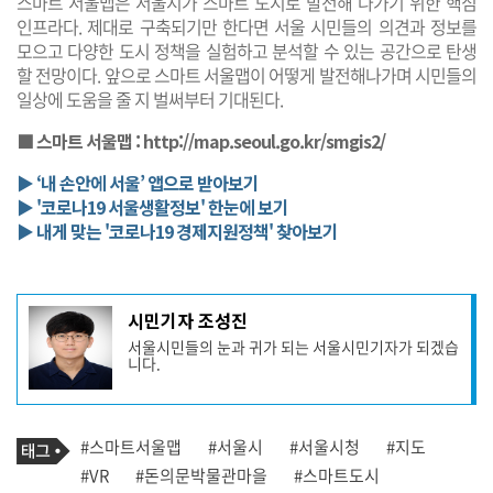
스마트 서울맵은 서울시가 스마트 도시로 발전해 나가기 위한 핵심
인프라다. 제대로 구축되기만 한다면 서울 시민들의 의견과 정보를
모으고 다양한 도시 정책을 실험하고 분석할 수 있는 공간으로 탄생
할 전망이다. 앞으로 스마트 서울맵이 어떻게 발전해나가며 시민들의
일상에 도움을 줄 지 벌써부터 기대된다.
■ 스마트 서울맵 :
http://map.seoul.go.kr/smgis2/
▶ ‘내 손안에 서울’ 앱으로 받아보기
▶ '코로나19 서울생활정보' 한눈에 보기
▶ 내게 맞는 '코로나19 경제지원정책' 찾아보기
기
시민기자 조성진
사
서울시민들의 눈과 귀가 되는 서울시민기자가 되겠습
작
니다.
성
자
프
로
기
필
태
#스마트서울맵
#서울시
#서울시청
#지도
사
그
관
#VR
#돈의문박물관마을
#스마트도시
련