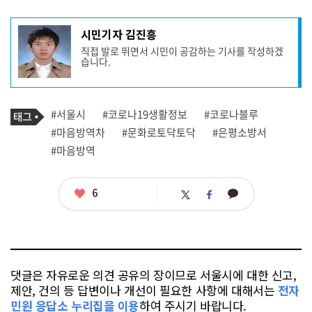
기
시민기자 김진흥
사
직접 발로 뛰면서 시민이 공감하는 기사를 작성하겠
작
습니다.
성
자
프
로
기
필
태
#서울시
#코로나19생활정보
#코로나블루
사
그
관
#마음방역차
#문화로토닥토닥
#은평소방서
련
#마음방역
태
그
좋
6
카
트
페
아
카
위
이
요
오
터
스
톡
북
댓글은 자유로운 의견 공유의 장이므로 서울시에 대한 신고,
제안, 건의 등 답변이나 개선이 필요한 사항에 대해서는
전자
민원 응답소 누리집을 이용
하여 주시기 바랍니다.