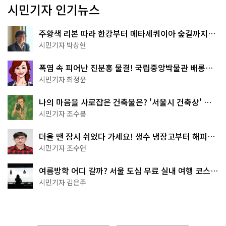
시민기자 인기뉴스
주황색 리본 따라 한강부터 메타세쿼이아 숲길까지…
서울둘레길 15코스
시민기자 박상현
폭염 속 피어난 진분홍 물결! 국립중앙박물관 배롱나
무 명소
시민기자 최정윤
나의 마음을 사로잡은 건축물은? '서울시 건축상' 수
상작 공개!
시민기자 조수봉
더울 땐 잠시 쉬었다 가세요! 생수 냉장고부터 해피소
·무더위쉼터까지
시민기자 조수연
여름방학 어디 갈까? 서울 도심 무료 실내 여행 코스
추천
시민기자 김은주