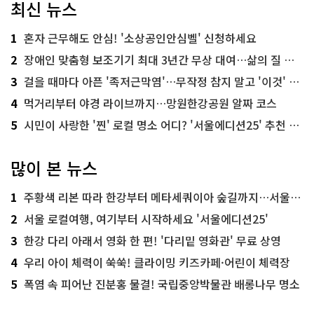
최신 뉴스
1
혼자 근무해도 안심! '소상공인안심벨' 신청하세요
2
장애인 맞춤형 보조기기 최대 3년간 무상 대여…삶의 질 높인다
3
걸을 때마다 아픈 '족저근막염'…무작정 참지 말고 '이것' 해보세요!
4
먹거리부터 야경 라이브까지…망원한강공원 알짜 코스
5
시민이 사랑한 '찐' 로컬 명소 어디? '서울에디션25' 추천 코스
많이 본 뉴스
1
주황색 리본 따라 한강부터 메타세쿼이아 숲길까지…서울둘레길 15코스
2
서울 로컬여행, 여기부터 시작하세요 '서울에디션25'
3
한강 다리 아래서 영화 한 편! '다리밑 영화관' 무료 상영
4
우리 아이 체력이 쑥쑥! 클라이밍 키즈카페·어린이 체력장
5
폭염 속 피어난 진분홍 물결! 국립중앙박물관 배롱나무 명소