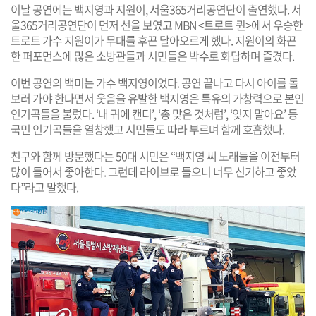
이날 공연에는 백지영과 지원이, 서울365거리공연단이 출연했다. 서
울365거리공연단이 먼저 선을 보였고 MBN <트로트 퀸>에서 우승한
트로트 가수 지원이가 무대를 후끈 달아오르게 했다. 지원이의 화끈
한 퍼포먼스에 많은 소방관들과 시민들은 박수로 화답하며 즐겼다.
이번 공연의 백미는 가수 백지영이었다. 공연 끝나고 다시 아이를 돌
보러 가야 한다면서 웃음을 유발한 백지영은 특유의 가창력으로 본인
인기곡들을 불렀다. ‘내 귀에 캔디’, ‘총 맞은 것처럼’, ‘잊지 말아요’ 등
국민 인기곡들을 열창했고 시민들도 따라 부르며 함께 호흡했다.
친구와 함께 방문했다는 50대 시민은 “백지영 씨 노래들을 이전부터
많이 들어서 좋아한다. 그런데 라이브로 들으니 너무 신기하고 좋았
다”라고 말했다.