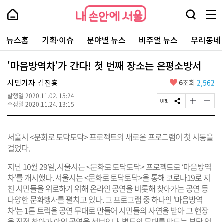
본
페
내
문
이
내
손
검
메
바
지
손
안
색
뉴
로
상
안
주
에
창
전
가
단
에
뉴스홈
기획·이슈
분야별 뉴스
비주얼 뉴스
우리동네
요
서
열
체
기
으
서
서
울
기
보
로
울
비
기
이
-
'마음방역차'가 간다! 첫 번째 장소는 은평소방서
스
동
서
바
울
좋
시민기자 김진흥
6
조회
2,562
로
시
아
가
대
발행일
2020.11.02. 15:24
요
기
페
S
글
글
표
수정일
2020.11.24. 13:15
이
N
자
자
소
지
S
크
크
통
U
공
기
기
포
서울시 <문화로 토닥토닥> 프로젝트의 새로운 프로그램이 첫 시동을
R
유
크
작
털
L
하
게
게
걸었다.
복
기
변
변
사
경
경
지난 10월 29일, 서울시는 <문화로 토닥토닥> 프로젝트로 ‘마음방역
하
하
차’를 개시했다. 서울시는 <문화로 토닥토닥>을 통해 코로나19로 지
기
기
친 시민들을 위로하기 위해 온라인 공연을 비롯해 찾아가는 공연 등
다양한 문화행사를 펼치고 있다. 그 프로그램 중 하나인 '마음방역
차'는 1톤 트럭을 공연 무대로 만들어 시민들의 사연을 받아 그 현장
을 직접 찾아가 야외 공연을 선보인다. 별도의 무대를 만드는 부담 없