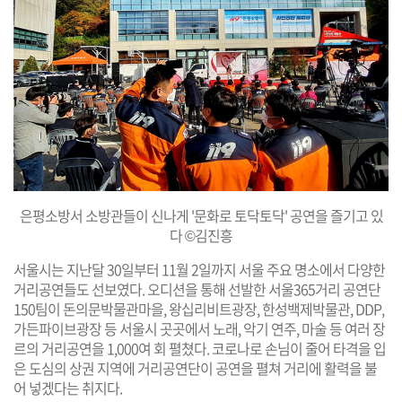
은평소방서 소방관들이 신나게 '문화로 토닥토닥' 공연을 즐기고 있
다 ©김진흥
서울시는 지난달 30일부터 11월 2일까지 서울 주요 명소에서 다양한
거리공연들도 선보였다. 오디션을 통해 선발한 서울365거리 공연단
150팀이 돈의문박물관마을, 왕십리비트광장, 한성백제박물관, DDP,
가든파이브광장 등 서울시 곳곳에서 노래, 악기 연주, 마술 등 여러 장
르의 거리공연을 1,000여 회 펼쳤다. 코로나로 손님이 줄어 타격을 입
은 도심의 상권 지역에 거리공연단이 공연을 펼쳐 거리에 활력을 불
어 넣겠다는 취지다.