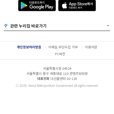
다
A
운
p
로
p
드
S
하
t
기
o
관련 누리집 바로가기
G
r
o
e
o
에
g
서
l
다
개인정보처리방침
이메일 무단수집 거부
이용약관
e
운
P
로
PC버전
l
드
a
하
y
기
서울특별시청 04524
서울특별시 중구 세종대로 110 콘텐츠담당관
대표전화
다산콜센터
02-120
ⓒ
2020. Seoul Metropolitan Government all rights reserved.