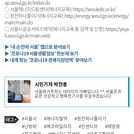
ap.seoul.go.kr/index.do
○ 서울에너지드림센터(에너지교육):
https://seouledc.or.kr/
○ 원전하나줄이기(에너지교육):
http://energy.seoul.go.kr/energy/
main/main.do
○ 서울시공공서비스예약(에너지교육 등 검색 및 신청):
https://yeya
k.seoul.go.kr/main.web
▶ ‘내 손안에 서울’ 앱으로 받아보기
▶ '코로나19 서울생활정보' 한눈에 보기
▶ 내게 맞는 '코로나19 경제지원정책' 찾아보기
기
시민기자 박찬홍
사
서울에거주하는 네아이의 아빠입니다.^^ 서울온과
작
같은 건강하고 행복한기사를 작성하겠습니다.
성
자
프
로
기
필
태
#서울시
#에너지절약
#원전하나줄이기
사
그
관
#난방비
#에코마일리지
#인센티브
#태양광
련