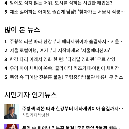
4
밤에도 식지 않는 더위, 도시를 식히는 시원한 해법은?
5
채소 싫어하는 아이도 즐겁게 냠냠! '찾아가는 서울시 식생활 교육' 현장
많이 본 뉴스
1
주황색 리본 따라 한강부터 메타세쿼이아 숲길까지…서울둘레길 15코스
2
서울 로컬여행, 여기부터 시작하세요 '서울에디션25'
3
한강 다리 아래서 영화 한 편! '다리밑 영화관' 무료 상영
4
우리 아이 체력이 쑥쑥! 클라이밍 키즈카페·어린이 체력장
5
폭염 속 피어난 진분홍 물결! 국립중앙박물관 배롱나무 명소
시민기자 인기뉴스
주황색 리본 따라 한강부터 메타세쿼이아 숲길까지…
서울둘레길 15코스
시민기자 박상현
폭염 속 피어난 진분홍 물결! 국립중앙박물관 배롱나