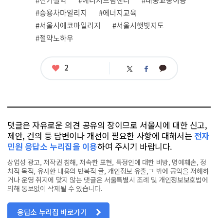
#전기절약
#에너지드림센터
#대중교통이용
태
그
#승용차마일리지
#에너지교육
#서울시에코마일리지
#서울시햇빛지도
#절약노하우
좋
2
카
트
페
아
카
위
이
요
오
터
스
톡
북
댓글은 자유로운 의견 공유의 장이므로 서울시에 대한 신고,
제안, 건의 등 답변이나 개선이 필요한 사항에 대해서는
전자
민원 응답소 누리집을 이용
하여 주시기 바랍니다.
상업성 광고, 저작권 침해, 저속한 표현, 특정인에 대한 비방, 명예훼손, 정
치적 목적, 유사한 내용의 반복적 글, 개인정보 유출,그 밖에 공익을 저해하
거나 운영 취지에 맞지 않는 댓글은 서울특별시 조례 및 개인정보보호법에
의해 통보없이 삭제될 수 있습니다.
응답소 누리집 바로가기