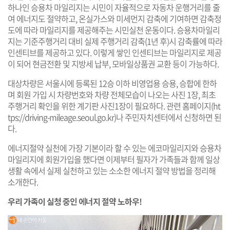
하나인 승용차 마일리지는 시민이 자율적으로 자동차 운행거리를 줄
여 에너지도 절약하고, 온실가스와 미세먼지 감축에 기여하면 감축정
도에 따라 마일리지를 제공해주는 시민실천 운동이다. 승용차마일리
지는 기준주행거리 대비 실제 주행거리 감축(1년 후)시 감축률에 따라
인센티브를 제공하고 있다. 이렇게 쌓인 인센티브는 마일리지로 제공
이 되어 현금전환 및 지방세 납부, 모바일상품권 교환 등이 가능하다.
대상차량은 서울시에 등록된 12승 이하 비영업용 승용, 승합에 한하
며 회원 가입 시 차량번호와 차량 전체모습이 나오는 사진 1장, 최초
주행거리 확인을 위한 계기판 사진1장이 필요하다. 관련 홈페이지(
ht
tps://driving-mileage.seoul.go.kr
)나 주민자치센터에서 신청하면 된
다.
에너지절약 실천에 가장 기본이라 할 수 있는 에코마일리지와 승용차
마일리지에 회원가입을 했다면 이제부터 필자가 가족들과 함께 일상
생활 속에서 실제 실천하고 있는 소소한 에너지 절약 방법을 정리해
소개한다.
우리 가족이 실청 중인 에너지 절약 노하우!