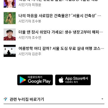
무 명소
시민기자 최정윤
나의 마음을 사로잡은 건축물은? '서울시 건축상' 수
상작 공개!
시민기자 조수봉
더울 땐 잠시 쉬었다 가세요! 생수 냉장고부터 해피소
·무더위쉼터까지
시민기자 조수연
여름방학 어디 갈까? 서울 도심 무료 실내 여행 코스
추천
시민기자 김은주
다
A
운
p
로
p
드
S
하
t
기
o
관련 누리집 바로가기
G
r
o
e