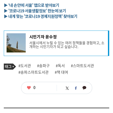
▶ ‘내 손안에 서울’ 앱으로 받아보기
▶ '코로나19 서울생활정보' 한눈에 보기
▶ 내게 맞는 '코로나19 경제지원정책' 찾아보기
기
시민기자 윤수정
사
서울시에서 누릴 수 있는 여러 정책들을 경험하고, 소
작
개하는 시민기자가 되고 싶습니다.
성
자
프
로
기
필
태
#도서관
#송파구
#독서
#스마트도서관
사
그
관
#송파스마트도서관
#책 대여
련
태
그
좋
0
카
트
페
아
카
위
이
요
오
터
스
톡
북