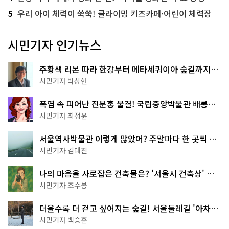
5
우리 아이 체력이 쑥쑥! 클라이밍 키즈카페·어린이 체력장
시민기자 인기뉴스
주황색 리본 따라 한강부터 메타세쿼이아 숲길까지…
서울둘레길 15코스
시민기자 박상현
폭염 속 피어난 진분홍 물결! 국립중앙박물관 배롱나
무 명소
시민기자 최정윤
서울역사박물관 이렇게 많았어? 주말마다 한 곳씩 떠
나는 역사 산책
시민기자 김대진
나의 마음을 사로잡은 건축물은? '서울시 건축상' 수
상작 공개!
시민기자 조수봉
더울수록 더 걷고 싶어지는 숲길! 서울둘레길 '아차산
코스'
시민기자 백승훈