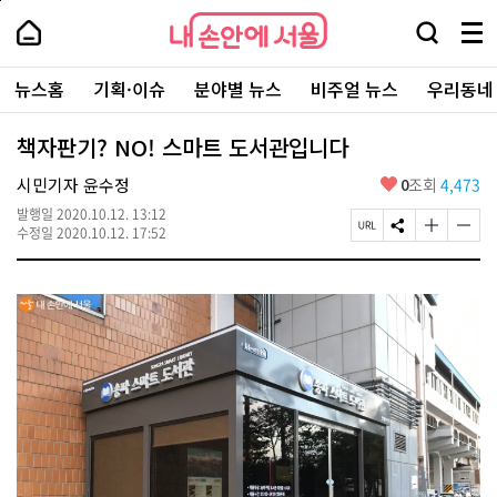
본
페
내
문
이
내
손
검
메
바
지
손
안
색
뉴
로
상
안
주
에
창
전
가
단
에
뉴스홈
기획·이슈
분야별 뉴스
비주얼 뉴스
우리동네
요
서
열
체
기
으
서
서
울
기
보
로
울
비
기
이
-
책자판기? NO! 스마트 도서관입니다
스
동
서
바
울
좋
시민기자 윤수정
0
조회
4,473
로
시
아
가
대
발행일
2020.10.12. 13:12
요
기
페
S
글
글
표
수정일
2020.10.12. 17:52
이
N
자
자
소
지
S
크
크
통
U
공
기
기
포
R
유
크
작
털
L
하
게
게
복
기
변
변
사
경
경
하
하
기
기