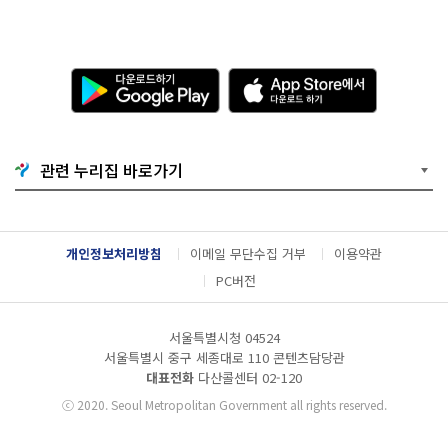
다
A
운
p
로
p
드
S
하
t
기
o
관련 누리집 바로가기
G
r
o
e
o
에
g
서
l
다
개인정보처리방침
이메일 무단수집 거부
이용약관
e
운
P
로
PC버전
l
드
a
하
y
기
서울특별시청 04524
서울특별시 중구 세종대로 110 콘텐츠담당관
대표전화
다산콜센터
02-120
ⓒ
2020. Seoul Metropolitan Government all rights reserved.