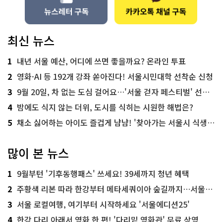
최신 뉴스
1
내년 서울 예산, 어디에 쓰면 좋을까요? 온라인 투표
2
영화·AI 등 192개 강좌 쏟아진다! 서울시민대학 선착순 신청
3
9월 20일, 차 없는 도심 걸어요…'서울 걷자 페스티벌' 선착순 5천명
4
밤에도 식지 않는 더위, 도시를 식히는 시원한 해법은?
5
채소 싫어하는 아이도 즐겁게 냠냠! '찾아가는 서울시 식생활 교육' 현장
많이 본 뉴스
1
9월부턴 '기후동행패스' 쓰세요! 39세까지 청년 혜택
2
주황색 리본 따라 한강부터 메타세쿼이아 숲길까지…서울둘레길 15코스
3
서울 로컬여행, 여기부터 시작하세요 '서울에디션25'
4
한강 다리 아래서 영화 한 편! '다리밑 영화관' 무료 상영