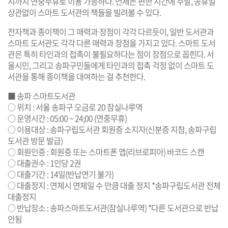
시까지 연중무휴로 이용 가능하다. 언제든 편한 시간에 주말, 공휴일
상관없이 스마트 도서관의 책들을 빌려볼 수 있다.
전자책과 종이책이 그 매력과 장점이 각각 다르듯이, 일반 도서관과
스마트 도서관도 각각 다른 매력과 장점을 가지고 있다. 스마트 도서
관은 특히 타인과의 접촉이 불필요하다는 점이 장점으로 꼽힌다. 서
울시민, 그리고 송파구민들에게 타인과의 접촉 걱정 없이 스마트 도
서관을 통해 종이책을 대여하는 걸 추천한다.
■ 송파 스마트도서관
○ 위치 : 서울 송파구 오금로 20 잠실나루역
○ 운영시간 : 05:00 ~ 24;00 (연중무휴)
○ 이용대상 : 송파구립도서관 회원증 소지자(신분증 지참, 송파구립
도서관 방문 발급)
○ 회원인증 : 회원증 또는 스마트폰 앱(리브로피아) 바코드 스캔
○ 대출권수 : 1인당 2권
○ 대출기간 : 14일(반납연기 불가)
○ 대출정지 : 연체시 연체일 수 만큼 대출 정지 *송파구립도서관 전체
대출정지
○ 반납장소 : 송파스마트도서관(잠실나루역) *다른 도서관으로 반납
안됨