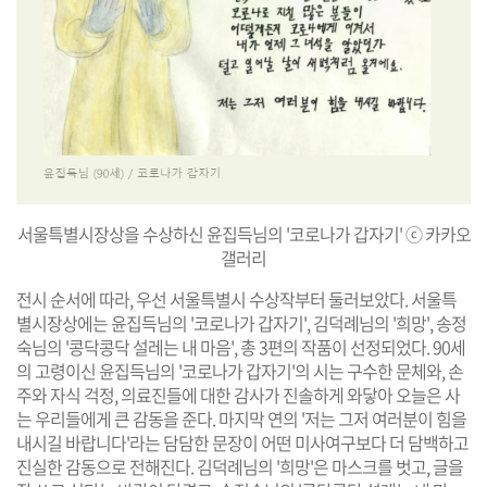
서울특별시장상을 수상하신 윤집득님의 '코로나가 갑자기' ⓒ 카카오
갤러리
전시 순서에 따라, 우선 서울특별시 수상작부터 둘러보았다. 서울특
별시장상에는 윤집득님의 '코로나가 갑자기', 김덕례님의 '희망', 송정
숙님의 '콩닥콩닥 설레는 내 마음', 총 3편의 작품이 선정되었다. 90세
의 고령이신 윤집득님의 '코로나가 갑자기'의 시는 구수한 문체와, 손
주와 자식 걱정, 의료진들에 대한 감사가 진솔하게 와닿아 오늘은 사
는 우리들에게 큰 감동을 준다. 마지막 연의 '저는 그저 여러분이 힘을
내시길 바랍니다'라는 담담한 문장이 어떤 미사여구보다 더 담백하고
진실한 감동으로 전해진다. 김덕례님의 '희망'은 마스크를 벗고, 글을