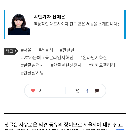
기
시민기자 신예은
사
역동적인 대도시이자 친구 같은 서울을 소개합니다 :)
작
성
자
프
로
기
필
태
#서울
#서울시
#한글날
사
그
관
#2020문해교육온라인시화전
#온라인시화전
련
#한글날전시
#한글날랜선전시
#카카오갤러리
태
그
#한글날기념
좋
0
카
트
페
아
카
위
이
요
오
터
스
톡
북
댓글은 자유로운 의견 공유의 장이므로 서울시에 대한 신고,