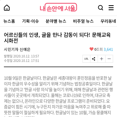
본
페
내
문
이
내
손
검
메
바
지
손
안
색
뉴
로
상
안
주
에
창
전
가
단
에
뉴스홈
기획·이슈
분야별 뉴스
비주얼 뉴스
우리동네
요
서
열
체
기
으
서
서
울
기
보
로
울
비
기
이
-
어르신들의 인생, 글을 만나 감동이 되다! 문해교육
스
동
서
시화전
바
울
로
시
가
좋
시민기자 신예은
0
조회
3,641
대
기
아
표
발행일
2020.10.12. 13:57
요
소
페
S
글
글
수정일
2020.10.12. 17:51
통
이
N
자
자
포
지
S
크
크
털
U
공
기
기
10월 9일은 한글날이다. 한글날은 세종대왕이 훈민정음을 반포한 날
R
유
크
작
L
하
게
게
이자 한글의 우수성을 알리기 위해 기념하는 법정공휴일이다. 한글날
복
기
변
변
을 기념하고 '한글 사랑 의식'을 높이기 위해, 매해 한글날과 관련된 행
사
경
경
사들이 곳곳에서 개최되었다. 올해는 코로나19로 인하여, 대규모 축
하
하
기
기
제는 없으나, 온라인으로 다양한 한글날 프로그램이 준비되었다. 요
즘같이 힘든 시기에, 누구든지 차가운 마음을 녹여주고 위로해 줄 따
뜻한 말들이 절실하게 필요하다. 한글날이 있는 10월, 가슴 뭉클해지