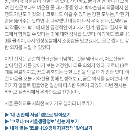
상, 격려상 작품들이 진열되어 있다. 간단하고 굵직한 한 마디가 오히
려 긴 산문보다도 여운을 줄 때가 종종 있다. 박화순님의 작품에서 전
쟁도 가난도 이겼으니, 코로나도 이길 수 있다는 강한 포부는, 막힌 가
슴을 뚫어주는 듯하였다. 나약했던 마음이 다시 우뚝 선다. 오영례님
의 작품에서 학교에 대한 긍정적인 이미지가 담겨, 덩달아 필자도 학
교에서 함께할 수 있다는 것에 대한 감사를 느꼈다. 이외에도 코로나1
9를 물리쳐, 다시 일상생활에서 소중함을 맛보겠다는 글은 짧지만 강
한 의지를 느낄 수 있었다.
이번 전시는 단순히 한글날을 기념하는 것을 넘어서서, 어르신들의
삶이 담긴 시를 찾아가 보는 여정인데 더욱 의의가 있다. 코로나19로
때로 무료해지고, 꿈도 위축되는 듯한 느낌을 받을 때가 종종 있다. 이
런 마음을 오늘 시화전을 통해 반성해보고, 굳은 의지를 심어본다. 여
러가지 일들로 힘들었던 일상에 따스한 위로가 되었다. 이번 전시는
카카오 갤러리
에서 온라인으로 진행된다.
서울 문해교육 시화전
☞카카오 갤러리 바로가기
▶ ‘내 손안에 서울’ 앱으로 받아보기
▶ '코로나19 서울생활정보' 한눈에 보기
▶ 내게 맞는 '코로나19 경제지원정책' 찾아보기