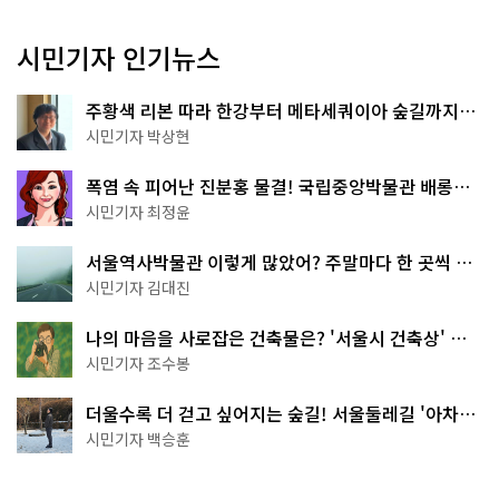
시민기자 인기뉴스
주황색 리본 따라 한강부터 메타세쿼이아 숲길까지…
서울둘레길 15코스
시민기자 박상현
폭염 속 피어난 진분홍 물결! 국립중앙박물관 배롱나
무 명소
시민기자 최정윤
서울역사박물관 이렇게 많았어? 주말마다 한 곳씩 떠
나는 역사 산책
시민기자 김대진
나의 마음을 사로잡은 건축물은? '서울시 건축상' 수
상작 공개!
시민기자 조수봉
더울수록 더 걷고 싶어지는 숲길! 서울둘레길 '아차산
코스'
시민기자 백승훈