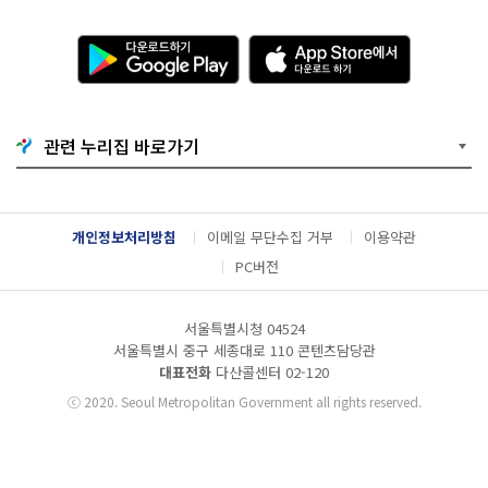
다
A
운
p
로
p
드
S
하
t
기
o
관련 누리집 바로가기
G
r
o
e
o
에
g
서
l
다
개인정보처리방침
이메일 무단수집 거부
이용약관
e
운
P
로
PC버전
l
드
a
하
y
기
서울특별시청 04524
서울특별시 중구 세종대로 110 콘텐츠담당관
대표전화
다산콜센터
02-120
ⓒ
2020. Seoul Metropolitan Government all rights reserved.