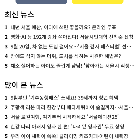
최신 뉴스
1
내년 서울 예산, 어디에 쓰면 좋을까요? 온라인 투표
2
영화·AI 등 192개 강좌 쏟아진다! 서울시민대학 선착순 신청
3
9월 20일, 차 없는 도심 걸어요…'서울 걷자 페스티벌' 선착순 5천명
4
밤에도 식지 않는 더위, 도시를 식히는 시원한 해법은?
5
채소 싫어하는 아이도 즐겁게 냠냠! '찾아가는 서울시 식생활 교육' 현장
많이 본 뉴스
1
9월부턴 '기후동행패스' 쓰세요! 39세까지 청년 혜택
2
주황색 리본 따라 한강부터 메타세쿼이아 숲길까지…서울둘레길 15코스
3
서울 로컬여행, 여기부터 시작하세요 '서울에디션25'
4
한강 다리 아래서 영화 한 편! '다리밑 영화관' 무료 상영
5
우리 아이 체력이 쑥쑥! 클라이밍 키즈카페·어린이 체력장