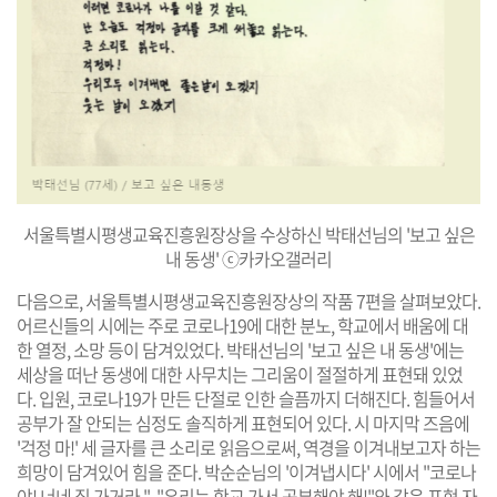
서울특별시평생교육진흥원장상을 수상하신 박태선님의 '보고 싶은
내 동생' ⓒ카카오갤러리
다음으로, 서울특별시평생교육진흥원장상의 작품 7편을 살펴보았다.
어르신들의 시에는 주로 코로나19에 대한 분노, 학교에서 배움에 대
한 열정, 소망 등이 담겨있었다. 박태선님의 '보고 싶은 내 동생'에는
세상을 떠난 동생에 대한 사무치는 그리움이 절절하게 표현돼 있었
다. 입원, 코로나19가 만든 단절로 인한 슬픔까지 더해진다. 힘들어서
공부가 잘 안되는 심정도 솔직하게 표현되어 있다. 시 마지막 즈음에
'걱정 마!' 세 글자를 큰 소리로 읽음으로써, 역경을 이겨내보고자 하는
희망이 담겨있어 힘을 준다. 박순순님의 '이겨냅시다' 시에서 "코로나
야! 너네 집 가거라.", "우리는 학교 가서 공부해야 해!"와 같은 표현 자