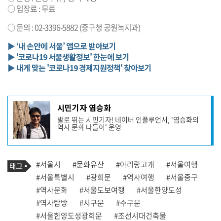
○ 입장료 : 무료
○ 문의 : 02-3396-5882 (중구청 공원녹지과)
▶ ‘내 손안에 서울’ 앱으로 받아보기
▶ '코로나19 서울생활정보' 한눈에 보기
▶ 내게 맞는 '코로나19 경제지원정책' 찾아보기
기
시민기자 염승화
사
발로 뛰는 시민기자! 네이버 인플루언서, '염승화의
작
역사 문화 나들이' 운영
성
자
프
로
기
필
태
#서울시
#문화유산
#아리랑고개
#서울여행
사
그
관
#서울특별시
#광희문
#역사여행
#서울중구
련
#역사문화
#서울도보여행
#서울한양도성
태
그
#역사탐방
#시구문
#수구문
#서울한양도성광희문
#조선시대건축물