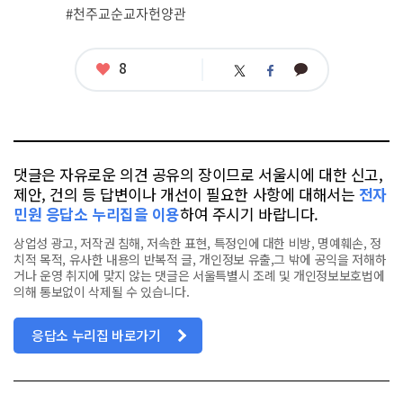
#천주교순교자헌양관
좋
8
카
트
페
아
카
위
이
요
오
터
스
톡
북
댓글은 자유로운 의견 공유의 장이므로 서울시에 대한 신고,
제안, 건의 등 답변이나 개선이 필요한 사항에 대해서는
전자
민원 응답소 누리집을 이용
하여 주시기 바랍니다.
상업성 광고, 저작권 침해, 저속한 표현, 특정인에 대한 비방, 명예훼손, 정
치적 목적, 유사한 내용의 반복적 글, 개인정보 유출,그 밖에 공익을 저해하
거나 운영 취지에 맞지 않는 댓글은 서울특별시 조례 및 개인정보보호법에
의해 통보없이 삭제될 수 있습니다.
응답소 누리집 바로가기