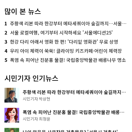
많이 본 뉴스
1
주황색 리본 따라 한강부터 메타세쿼이아 숲길까지…서울둘레길 15코스
2
서울 로컬여행, 여기부터 시작하세요 '서울에디션25'
3
한강 다리 아래서 영화 한 편! '다리밑 영화관' 무료 상영
4
우리 아이 체력이 쑥쑥! 클라이밍 키즈카페·어린이 체력장
5
폭염 속 피어난 진분홍 물결! 국립중앙박물관 배롱나무 명소
시민기자 인기뉴스
주황색 리본 따라 한강부터 메타세쿼이아 숲길까지…
서울둘레길 15코스
시민기자 박상현
폭염 속 피어난 진분홍 물결! 국립중앙박물관 배롱나
무 명소
시민기자 최정윤