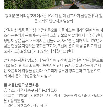
광희문 앞 아리랑고개에서는 19세기 말 미 선교사가 설립한 유서 깊
은 교회도 만난다. ©염승화
단절된 성벽을 돌아 성 밖 광희문으로 되돌아오는 내리막길에서는 예
스러운 풍치가 돋보이는 붉은색 교회 건물을 먼발치에서 마주하였다.
평범치 않은 품새가 느껴지는 건물이다. 자료를 검색해 보니 120년이
넘는 연륜을 자랑하는 광희문교회다. 조선에 온 미국 남 감리교회 선
교사 리드(Reid, C.F.)가 1897년에 세웠다고 한다.
광희문은 서울한양도성의 ‘흥인지문 구간’에 포함되는 작은 성문으로
서울 도심 퇴계로 끄트머리쯤에서 만난다. 풍치가 좋고 성문이 24시
간 오픈되어 각광을 받는다. 스토리가 풍부한 광희문과 그 일원으로
의 역사 문화 여행을 권하고 싶다.
■
서울한양도성 광희문
○ 주소 : 서울시 중구 광희동2가 105
○ 교통 : 지하철 2, 4, 5호선 동대문역사문화공원역 3번 출구 > 도보3
분 > 광희문 앞
○ 운영 : 연중무휴 / 상시 개방