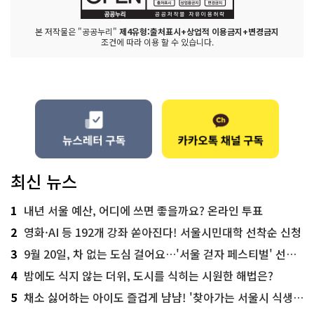
본 저작물은 "공공누리"
제4유형:출처표시+상업적 이용금지+변경금지
조건에 따라 이용 할 수 있습니다.
최신 뉴스
1
내년 서울 예산, 어디에 쓰면 좋을까요? 온라인 투표
2
영화·AI 등 192개 강좌 쏟아진다! 서울시민대학 선착순 신청
3
9월 20일, 차 없는 도심 걸어요…'서울 걷자 페스티벌' 선착순 5천명
4
밤에도 식지 않는 더위, 도시를 식히는 시원한 해법은?
5
채소 싫어하는 아이도 즐겁게 냠냠! '찾아가는 서울시 식생활 교육' 현장