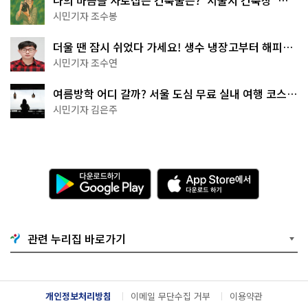
나의 마음을 사로잡은 건축물은? '서울시 건축상' 수
상작 공개!
시민기자 조수봉
더울 땐 잠시 쉬었다 가세요! 생수 냉장고부터 해피소
·무더위쉼터까지
시민기자 조수연
여름방학 어디 갈까? 서울 도심 무료 실내 여행 코스
추천
시민기자 김은주
다
A
운
p
로
p
드
S
하
t
기
o
관련 누리집 바로가기
G
r
o
e
o
에
g
서
l
다
개인정보처리방침
이메일 무단수집 거부
이용약관
e
운