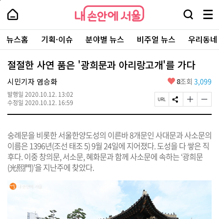
본
페
내
문
이
내
손
검
메
바
지
손
안
색
뉴
로
상
안
주
에
창
전
가
단
에
뉴스홈
기획·이슈
분야별 뉴스
비주얼 뉴스
우리동네
요
서
열
체
기
으
서
서
울
기
보
로
울
비
기
이
-
절절한 사연 품은 '광희문과 아리랑고개'를 가다
스
동
서
바
울
좋
시민기자 염승화
8
조회
3,099
로
시
아
가
대
발행일
2020.10.12. 13:02
요
기
페
S
글
글
표
수정일
2020.10.12. 16:59
이
N
자
자
소
지
S
크
크
통
U
공
기
기
포
숭례문을 비롯한 서울한양도성의 이른바 8개문인 사대문과 사소문의
R
유
크
작
털
L
하
게
게
이름은 1396년(조선 태조 5) 9월 24일에 지어졌다. 도성을 다 쌓은 직
복
기
변
변
후다. 이중 창의문, 서소문, 혜화문과 함께 사소문에 속하는 ‘광희문
사
경
경
(光熙門)’을 지난주에 찾았다.
하
하
기
기