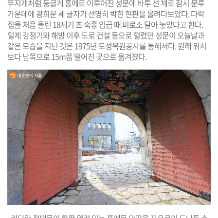
무지개처럼 둥글게 홍예로 이루어진 성문에 바투 선 채로 잠시 문루
가운데에 광희문 세 글자가 선명히 박힌 현판을 올려다보았다. 다락
집을 처음 올린 18세기 초 숙종 임금 때 비로소 달아 놓았다고 한다.
일제 강점기와 해방 이후 도로 건설 등으로 헐렸던 성문이 오늘날과
같은 모습을 지닌 것은 1975년 도성복원공사를 통해서다. 원래 위치
보다 남쪽으로 15m쯤 떨어진 곳으로 옮겨졌다.
커다란 철대문이 활짝 열려 있는 홍예문 안팎을 자유로이 드나들 수