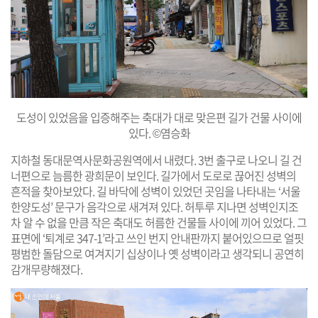
도성이 있었음을 입증해주는 축대가 대로 맞은편 길가 건물 사이에
있다. ©염승화
지하철 동대문역사문화공원역에서 내렸다. 3번 출구로 나오니 길 건
너편으로 늠름한 광희문이 보인다. 길가에서 도로로 끊어진 성벽의
흔적을 찾아보았다. 길 바닥에 성벽이 있었던 곳임을 나타내는 ‘서울
한양도성’ 문구가 음각으로 새겨져 있다. 허투루 지나면 성벽인지조
차 알 수 없을 만큼 작은 축대도 허름한 건물들 사이에 끼어 있었다. 그
표면에 ‘퇴계로 347-1’라고 쓰인 번지 안내판까지 붙어있으므로 얼핏
평범한 돌담으로 여겨지기 십상이나 옛 성벽이라고 생각되니 공연히
감개무량해졌다.