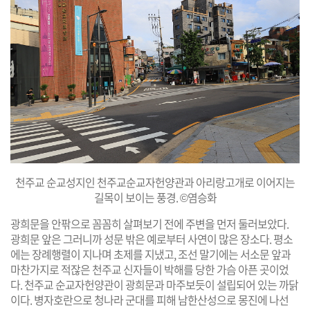
천주교 순교성지인 천주교순교자헌양관과 아리랑고개로 이어지는
길목이 보이는 풍경. ©염승화
광희문을 안팎으로 꼼꼼히 살펴보기 전에 주변을 먼저 둘러보았다.
광희문 앞은 그러니까 성문 밖은 예로부터 사연이 많은 장소다. 평소
에는 장례행렬이 지나며 초제를 지냈고, 조선 말기에는 서소문 앞과
마찬가지로 적잖은 천주교 신자들이 박해를 당한 가슴 아픈 곳이었
다. 천주교 순교자헌양관이 광희문과 마주보듯이 설립되어 있는 까닭
이다. 병자호란으로 청나라 군대를 피해 남한산성으로 몽진에 나선