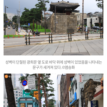
성벽이 단절된 광희문 옆 도로 바닥 위에 성벽이 있었음을 나타내는
문구가 새겨져 있다. ©염승화