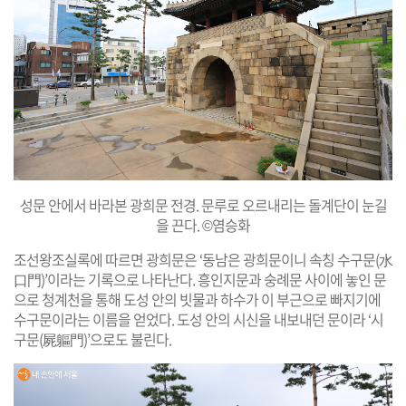
성문 안에서 바라본 광희문 전경. 문루로 오르내리는 돌계단이 눈길
을 끈다. ©염승화
조선왕조실록에 따르면 광희문은 ‘동남은 광희문이니 속칭 수구문(水
口門)’이라는 기록으로 나타난다. 흥인지문과 숭례문 사이에 놓인 문
으로 청계천을 통해 도성 안의 빗물과 하수가 이 부근으로 빠지기에
수구문이라는 이름을 얻었다. 도성 안의 시신을 내보내던 문이라 ‘시
구문(屍軀門)’으로도 불린다.