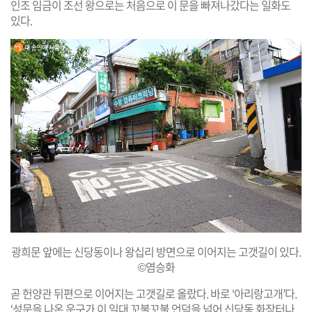
인조 임금이 조선 왕으로는 처음으로 이 문을 빠져나갔다는 일화도
있다.
광희문 앞에는 신당동이나 왕십리 방면으로 이어지는 고갯길이 있다.
©염승화
곧 헌양관 뒤편으로 이어지는 고갯길로 올랐다. 바로 ‘아리랑고개’다.
‘성문을 나온 운구가 이 일대 꼬불꼬불 언덕을 넘어 신당동 화장터나