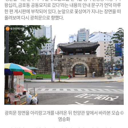
왕십리, 금호동 공동묘지로 갔다’라는 내용의 안내 문구가 언덕 마루
한 편 게시판에 부착되어 있다. 눈앞으로 꽃상여가 지나는 장면을 떠
올려보며 다시 광희문으로 향했다.
광희문 정면을 아리랑고개를 내려온 뒤 헌양관 앞에서 바라본 모습 ©
염승화