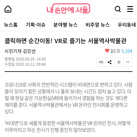
본
페
내
문
이
내
손
검
메
바
지
손
안
색
뉴
로
상
안
주
에
창
전
가
단
에
뉴스홈
기획·이슈
분야별 뉴스
비주얼 뉴스
우리동네
요
서
열
체
기
으
서
서
울
기
보
로
울
비
기
이
-
클릭하면 순간이동! VR로 즐기는 서울역사박물관
스
동
서
바
울
좋
시민기자 김민선
2
조회
5,104
로
시
아
가
대
발행일
2020.09.29. 14:00
요
기
페
S
글
글
표
수정일
2020.10.12. 09:48
이
N
자
자
소
지
S
크
크
통
U
공
기
기
포
코로나19로 사회의 전반적인 시스템이 비대면으로 변하고 있다. 사람
R
유
크
작
털
L
하
게
게
들이 모이기 힘든 상황에서 나 홀로 보내는 시간도 점차 늘고 있다. 이
복
기
변
변
럴 때 현실 같은 가상현실(VR)에 들어가서 경험을 하는 것도 색다른
사
경
경
재미를 준다. 서울역사박물관에서는 VR 온라인 전시회를 운영하고
하
하
기
기
있다.
'비대면'으로 새롭게 등장한 서울역사박물관 VR 온라인 전시, 어떻게
이루어지고 무슨 전시가 진행 중인지 알아보았다.