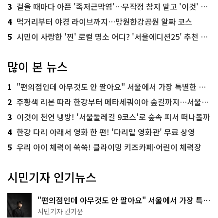
3
걸을 때마다 아픈 '족저근막염'…무작정 참지 말고 '이것' 해보세요!
4
먹거리부터 야경 라이브까지…망원한강공원 알짜 코스
5
시민이 사랑한 '찐' 로컬 명소 어디? '서울에디션25' 추천 코스
많이 본 뉴스
1
"편의점인데 아무것도 안 팔아요" 서울에서 가장 특별한 편의점의 정체
2
주황색 리본 따라 한강부터 메타세쿼이아 숲길까지…서울둘레길 15코스
3
이것이 천연 냉방! '서울둘레길 9코스'로 숲속 피서 떠나볼까
4
한강 다리 아래서 영화 한 편! '다리밑 영화관' 무료 상영
5
우리 아이 체력이 쑥쑥! 클라이밍 키즈카페·어린이 체력장
시민기자 인기뉴스
"편의점인데 아무것도 안 팔아요" 서울에서 가장 특별
한 편의점의 정체
시민기자 권기윤