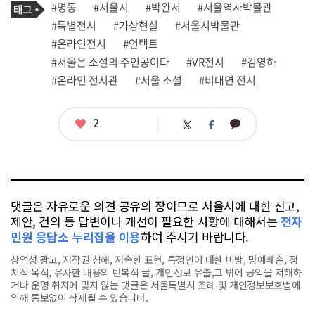
필
태
#명동
#서울시
#박완서
#서울역사박물관
사
그
관
#특별전시
#가상현실
#서울시박물관
련
#온라인전시
#언택트
태
그
#서울은 소설의 주인공이다
#VR전시
#김영하
#온라인 전시관
#서울 소설
#비대면 전시
좋
2
카
트
페
아
카
위
이
요
오
터
스
톡
북
댓글은 자유로운 의견 공유의 장이므로 서울시에 대한 신고,
제안, 건의 등 답변이나 개선이 필요한 사항에 대해서는
전자
민원 응답소 누리집을 이용
하여 주시기 바랍니다.
상업성 광고, 저작권 침해, 저속한 표현, 특정인에 대한 비방, 명예훼손, 정
치적 목적, 유사한 내용의 반복적 글, 개인정보 유출,그 밖에 공익을 저해하
거나 운영 취지에 맞지 않는 댓글은 서울특별시 조례 및 개인정보보호법에
의해 통보없이 삭제될 수 있습니다.