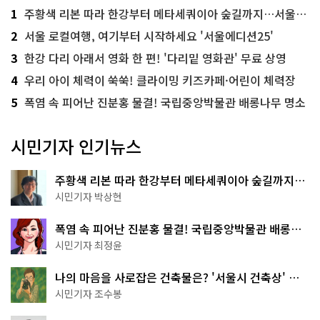
1
주황색 리본 따라 한강부터 메타세쿼이아 숲길까지…서울둘레길 15코스
2
서울 로컬여행, 여기부터 시작하세요 '서울에디션25'
3
한강 다리 아래서 영화 한 편! '다리밑 영화관' 무료 상영
4
우리 아이 체력이 쑥쑥! 클라이밍 키즈카페·어린이 체력장
5
폭염 속 피어난 진분홍 물결! 국립중앙박물관 배롱나무 명소
시민기자 인기뉴스
주황색 리본 따라 한강부터 메타세쿼이아 숲길까지…
서울둘레길 15코스
시민기자 박상현
폭염 속 피어난 진분홍 물결! 국립중앙박물관 배롱나
무 명소
시민기자 최정윤
나의 마음을 사로잡은 건축물은? '서울시 건축상' 수
상작 공개!
시민기자 조수봉