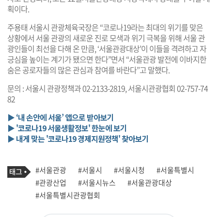
획이다.
주용태 서울시 관광체육국장은 “코로나19라는 최대의 위기를 맞은
상황에서 서울 관광의 새로운 진로 모색과 위기 극복을 위해 서울 관
광인들이 최선을 다해 온 만큼, ‘서울관광대상’이 이들을 격려하고 자
긍심을 높이는 계기가 됐으면 한다”면서 “서울관광 발전에 이바지한
숨은 공로자들의 많은 관심과 참여를 바란다”고 말했다.
문의 : 서울시 관광정책과 02-2133-2819, 서울시관광협회 02-757-74
82
▶ ‘내 손안에 서울’ 앱으로 받아보기
▶ '코로나19 서울생활정보' 한눈에 보기
▶ 내게 맞는 '코로나19 경제지원정책' 찾아보기
기
태
#서울관광
#서울시
#서울시청
#서울특별시
사
그
관
#관광산업
#서울시뉴스
#서울관광대상
련
#서울특별시관광협회
태
그