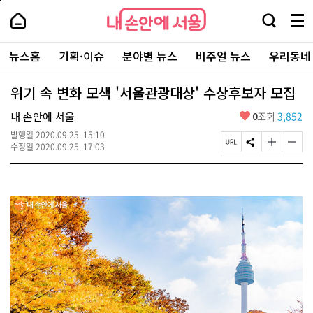
본
페
내
문
이
내
손
검
메
바
지
손
안
색
뉴
로
상
안
주
에
창
전
가
단
에
뉴스홈
기획·이슈
분야별 뉴스
비주얼 뉴스
우리동네
요
서
열
체
기
으
서
서
울
기
보
로
울
비
기
이
-
위기 속 변화 모색 '서울관광대상' 수상후보자 모집
스
동
서
바
울
좋
내 손안에 서울
0
조회
3,852
로
시
아
가
대
발행일
2020.09.25. 15:10
요
기
페
S
글
글
표
수정일
2020.09.25. 17:03
이
N
자
자
소
지
S
크
크
통
U
공
기
기
포
R
유
크
작
털
L
하
게
게
복
기
변
변
사
경
경
하
하
기
기