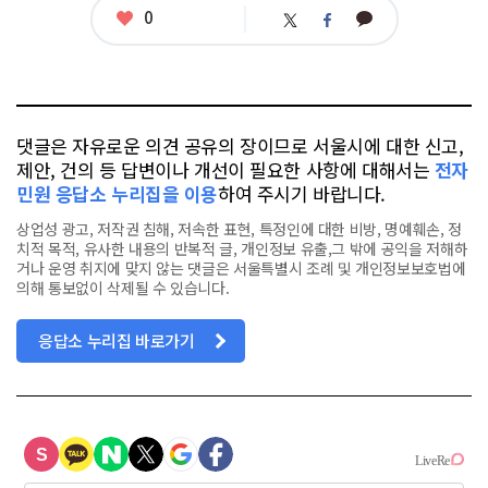
좋
0
카
트
페
아
카
위
이
요
오
터
스
톡
북
댓글은 자유로운 의견 공유의 장이므로 서울시에 대한 신고,
제안, 건의 등 답변이나 개선이 필요한 사항에 대해서는
전자
민원 응답소 누리집을 이용
하여 주시기 바랍니다.
상업성 광고, 저작권 침해, 저속한 표현, 특정인에 대한 비방, 명예훼손, 정
치적 목적, 유사한 내용의 반복적 글, 개인정보 유출,그 밖에 공익을 저해하
거나 운영 취지에 맞지 않는 댓글은 서울특별시 조례 및 개인정보보호법에
의해 통보없이 삭제될 수 있습니다.
응답소 누리집 바로가기