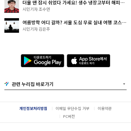
더울 땐 잠시 쉬었다 가세요! 생수 냉장고부터 해피소
·무더위쉼터까지
시민기자 조수연
여름방학 어디 갈까? 서울 도심 무료 실내 여행 코스
추천
시민기자 김은주
다
A
운
p
로
p
드
S
하
t
기
o
관련 누리집 바로가기
G
r
o
e
o
에
g
서
l
다
개인정보처리방침
이메일 무단수집 거부
이용약관
e
운
P
로
PC버전
l
드
a
하
y
기