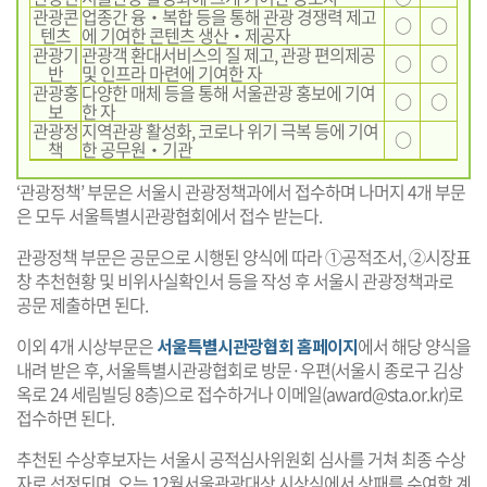
관광콘
업종간 융‧복합 등을 통해 관광 경쟁력 제고
○
○
텐츠
에 기여한 콘텐츠 생산‧제공자
관광기
관광객 환대서비스의 질 제고, 관광 편의제공
○
○
반
및 인프라 마련에 기여한 자
관광홍
다양한 매체 등을 통해 서울관광 홍보에 기여
○
○
보
한 자
관광정
지역관광 활성화, 코로나 위기 극복 등에 기여
○
책
한 공무원‧기관
‘관광정책’ 부문은 서울시 관광정책과에서 접수하며 나머지 4개 부문
은 모두 서울특별시관광협회에서 접수 받는다.
관광정책 부문은 공문으로 시행된 양식에 따라 ①공적조서, ②시장표
창 추천현황 및 비위사실확인서 등을 작성 후 서울시 관광정책과로
공문 제출하면 된다.
이외 4개 시상부문은
서울특별시관광협회 홈페이지
에서 해당 양식을
내려 받은 후, 서울특별시관광협회로 방문·우편(서울시 종로구 김상
옥로 24 세림빌딩 8층)으로 접수하거나 이메일(award@sta.or.kr)로
접수하면 된다.
추천된 수상후보자는 서울시 공적심사위원회 심사를 거쳐 최종 수상
자로 선정되며, 오는 12월서울관광대상 시상식에서 상패를 수여할 계