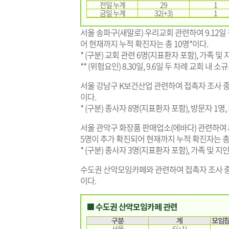
전일 누계
29
1
금일 누계
32(+3)
1
서울 송파구(새말로) 우리교회 관련하여 9.12일 
어 현재까지 누적 확진자는 총 10명*이다.
* (구분) 교회 관련 6명(지표환자 포함), 가족 및 
** (위험요인) 8.30일, 9.6일 두 차례 교회 내 소
서울 강남구 K보건산업 관련하여 접촉자 조사 중
이다.
* (구분) 종사자 8명(지표환자 포함), 방문자 1명,
서울 관악구 화장품 판매업소(에바다) 관련하여 8.
5명이 추가 확진되어 현재까지 누적 확진자는 총 
* (구분) 종사자 3명(지표환자 포함), 가족 및 지인
수도권 산악모임카페와 관련하여 접촉자 조사 중 
이다.
■ 수도권 산악모임카페 관련
구분
계
모임참
서울
6(+1)