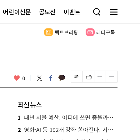
어린이신문
공모전
이벤트
검
메
색
뉴
창
전
열
체
팩트브리핑
레터구독
기
보
기
카
좋
트
페
0
페
인
글
글
카
위
이
아
이
쇄
자
자
오
터
스
요
지
하
크
크
톡
북
U
기
기
기
R
새
크
작
L
창
게
게
최신 뉴스
복
열
변
변
사
림
경
경
하
하
1
내년 서울 예산, 어디에 쓰면 좋을까요? 온라인 투표
기
기
2
영화·AI 등 192개 강좌 쏟아진다! 서울시민대학 선착순 신청