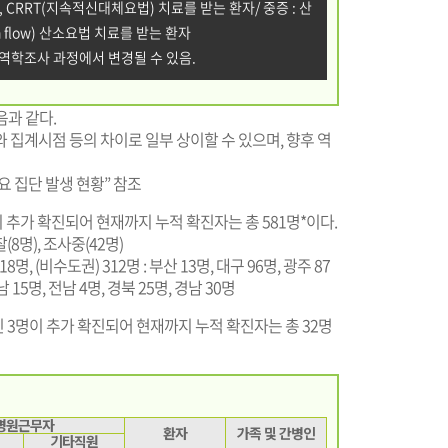
, CRRT(지속적신대체요법) 치료를 받는 환자/ 중증 : 산
 flow) 산소요법 치료를 받는 환자
 역학조사 과정에서 변경될 수 있음.
음과 같다.
와 집계시점 등의 차이로 일부 상이할 수 있으며, 향후 역
주요 집단 발생 현황” 참조
이 추가 확진되어 현재까지 누적 확진자는 총 581명*이다.
찰(8명), 조사중(42명)
 18명, (비수도권) 312명 : 부산 13명, 대구 96명, 광주 87
남 15명, 전남 4명, 경북 25명, 경남 30명
3명이 추가 확진되어 현재까지 누적 확진자는 총 32명
병원근무자
환자
가족 및 간병인
기타직원