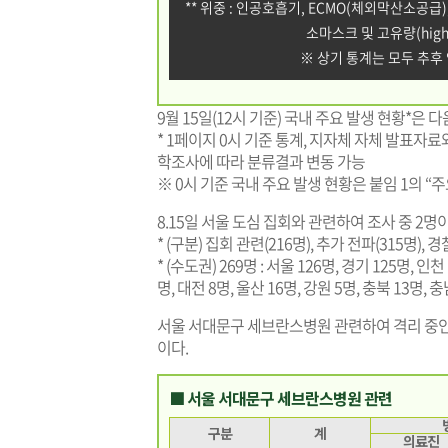
** 위중 : 인공호흡기, ECMO(체외막산소공급)
소마스크 및 고유량(high
※ 상기 통계는 모두 추후
9월 15일(12시 기준) 국내 주요 발생 현황*은 다
* 1페이지 0시 기준 통계, 지자체 자체 발표자료
학조사에 따라 분류결과 변동 가능
※ 0시 기준 국내 주요 발생 현황은 붙임 1의 “
8.15일 서울 도심 집회와 관련하여 조사 중 2명
* (구분) 집회 관련(216명), 추가 전파(315명), 경
* (수도권) 269명 : 서울 126명, 경기 125명, 인천
명, 대전 8명, 울산 16명, 강원 5명, 충북 13명, 충
서울 서대문구 세브란스병원 관련하여 격리 중인 
이다.
■ 서울 서대문구 세브란스병원 관련
구분
계
의료진