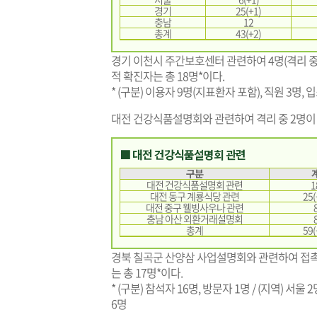
경기
25(+1)
충남
12
총계
43(+2)
경기 이천시 주간보호센터 관련하여 4명(격리 중 
적 확진자는 총 18명*이다.
* (구분) 이용자 9명(지표환자 포함), 직원 3명, 입
대전 건강식품설명회와 관련하여 격리 중 2명이 
■ 대전 건강식품설명회 관련
구분
대전 건강식품설명회 관련
1
대전 동구 계룡식당 관련
25(
대전 중구 웰빙사우나 관련
충남 아산 외환거래설명회
총계
59(
경북 칠곡군 산양삼 사업설명회와 관련하여 접촉
는 총 17명*이다.
* (구분) 참석자 16명, 방문자 1명 / (지역) 서울 2
6명