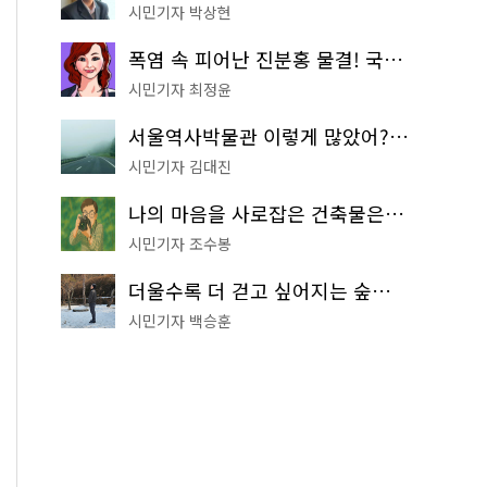
시민기자 박상현
폭염 속 피어난 진분홍 물결! 국립중앙박물관 배롱나무 명소
시민기자 최정윤
서울역사박물관 이렇게 많았어? 주말마다 한 곳씩 떠나는 역사 산책
시민기자 김대진
나의 마음을 사로잡은 건축물은? '서울시 건축상' 수상작 공개!
시민기자 조수봉
더울수록 더 걷고 싶어지는 숲길! 서울둘레길 '아차산 코스'
시민기자 백승훈