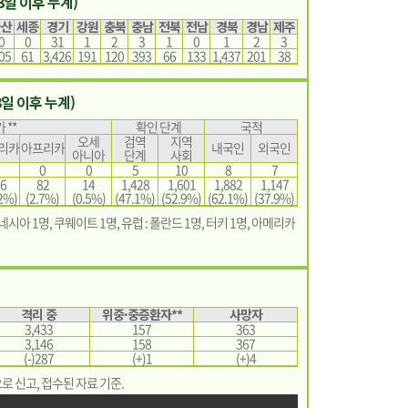
.3일 이후 누계)
울산
세종
경기
강원
충북
충남
전북
전남
경북
경남
제주
0
0
31
1
2
3
1
0
1
2
3
05
61
3,426
191
120
393
66
133
1,437
201
38
.3일 이후 누계)
 **
확인 단계
국적
오세
검역
지역
리카
아프리카
내국인
외국인
아니아
단계
사회
0
0
5
10
8
7
6
82
14
1,428
1,601
1,882
1,147
2%)
(2.7%)
(0.5%)
(47.1%)
(52.9%)
(62.1%)
(37.9%)
도네시아 1명, 쿠웨이트 1명, 유럽 : 폴란드 1명, 터키 1명, 아메리카
격리 중
위중·중증환자**
사망자
3,433
157
363
3,146
158
367
(-)287
(+)1
(+)4
으로 신고, 접수된 자료 기준.