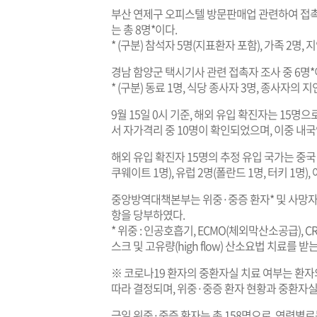
부산 연제구 오피스텔 방문판매업 관련하여 접촉
는 총 8명*이다.
* (구분) 참석자 5명(지표환자 포함), 가족 2명, 지
경남 함양군 택시기사 관련 접촉자 조사 중 6명*
* (구분) 동료 1명, 식당 종사자 3명, 종사자의 지
9월 15일 0시 기준, 해외 유입 확진자는 15명
서 자가격리 중 10명이 확인되었으며, 이중 내국
해외 유입 확진자 15명의 추정 유입 국가는 중국 
쿠웨이트 1명), 유럽 2명(폴란드 1명, 터키 1명),
중앙방역대책본부는 위중·중증 환자* 및 사망자
항을 당부하였다.
* 위중 : 인공호흡기, ECMO(체외막산소공급), 
스크 및 고유량(high flow) 산소요법 치료를 받
※ 코로나19 환자의 중환자실 치료 여부는 환
따라 결정되며, 위중·중증 환자 현황과 중환자실
금일 위중·중증 환자는 총 158명으로, 연령별로는 60세