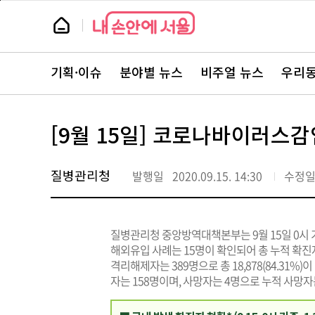
본
페
문
이
뉴
바
지
스
로
상
룸
가
단
뉴
기
으
스
로
기획·이슈
분야별 뉴스
비주얼 뉴스
우리동
주
이
요
동
서
비
스
[9월 15일] 코로나바이러스감
바
로
가
기
질병관리청
발행일
2020.09.15. 14:30
수정
질병관리청 중앙방역대책본부는 9월 15일 0시 
해외유입 사례는 15명이 확인되어 총 누적 확진자수
격리해제자는 389명으로 총 18,878(84.31%)
자는 158명이며, 사망자는 4명으로 누적 사망자는 