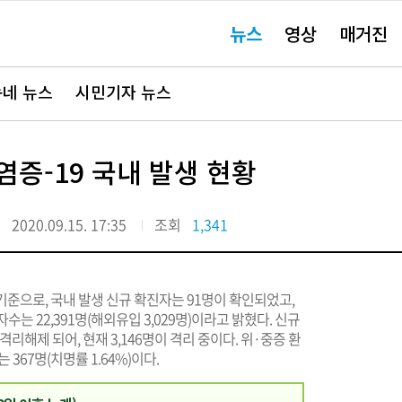
주
뉴스
영상
매거진
요
서
비
스
바
네 뉴스
시민기자 뉴스
로
가
기"
염증-19 국내 발생 현황
일
2020.09.15. 17:35
조회
1,341
기준으로, 국내 발생 신규 확진자는 91명이 확인되었고,
는 22,391명(해외유입 3,029명)이라고 밝혔다. 신규
이 격리해제 되어, 현재 3,146명이 격리 중이다. 위·중증 환
367명(치명률 1.64%)이다.