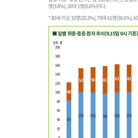
명(3.8%), 30대 1명(0.6%)이다.
* 80세 이상 32명(20.3%), 70대 61명(38.6%), 6
■ 일별 위중·중증 환자 추이(9.15일 0시 기준)