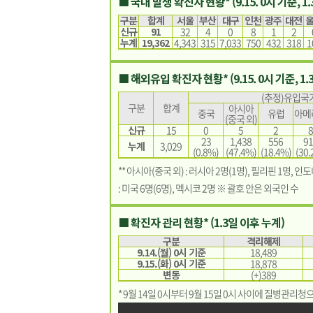
■ 국내 발생 확진자 현황* (9.15. 0시 기준, 1
구분
합계
서울
부산
대구
인천
광주
대전
신규
91
32
4
0
8
1
2
누계
19,362
4,343
315
7,033
750
432
318
1
■ 해외유입 확진자 현황* (9.15. 0시 기준, 1
(추정)유입국가
구분
합계
아시아
중국
유럽
아메
(중국 외)
신규
15
0
5
2
8
23
1,438
556
91
누계
3,029
(0.8%)
(47.4%)
(18.4%)
(30.
** 아시아(중국 외) : 러시아 2명(1명), 필리핀 1명, 인
: 미국 6명(6명), 멕시코 2명 ※ 괄호 안은 외국인 수
■ 확진자 관리 현황* (1.3일 이후 누계)
구분
격리해제
9.14.(월) 0시 기준
18,489
9.15.(화) 0시 기준
18,878
변동
(+)389
* 9월 14일 0시부터 9월 15일 0시 사이에 질병관리청