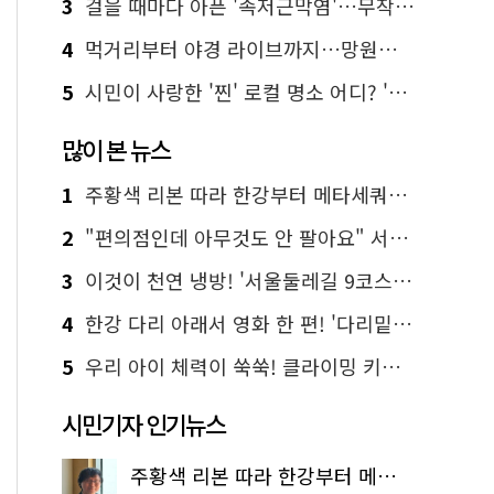
3
걸을 때마다 아픈 '족저근막염'…무작정 참지 말고 '이것' 해보세요!
4
먹거리부터 야경 라이브까지…망원한강공원 알짜 코스
5
시민이 사랑한 '찐' 로컬 명소 어디? '서울에디션25' 추천 코스
많이 본 뉴스
1
주황색 리본 따라 한강부터 메타세쿼이아 숲길까지…서울둘레길 15코스
2
"편의점인데 아무것도 안 팔아요" 서울에서 가장 특별한 편의점의 정체
3
이것이 천연 냉방! '서울둘레길 9코스'로 숲속 피서 떠나볼까
4
한강 다리 아래서 영화 한 편! '다리밑 영화관' 무료 상영
5
우리 아이 체력이 쑥쑥! 클라이밍 키즈카페·어린이 체력장
시민기자 인기뉴스
주황색 리본 따라 한강부터 메타세쿼이아 숲길까지…서울둘레길 15코스