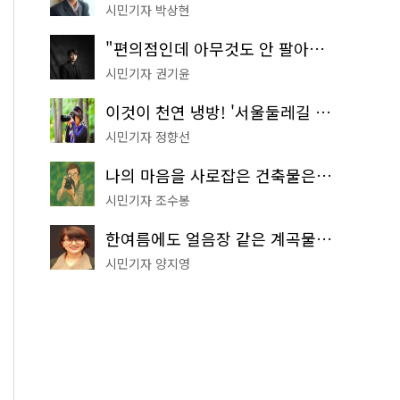
시민기자 박상현
"편의점인데 아무것도 안 팔아요" 서울에서 가장 특별한 편의점의 정체
시민기자 권기윤
이것이 천연 냉방! '서울둘레길 9코스'로 숲속 피서 떠나볼까
시민기자 정향선
나의 마음을 사로잡은 건축물은? '서울시 건축상' 수상작 공개!
시민기자 조수봉
한여름에도 얼음장 같은 계곡물! 서울 '진관사 계곡'이 천국이네~
시민기자 양지영