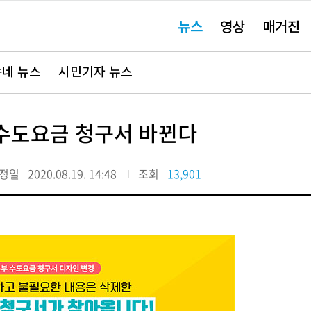
주
뉴스
영상
매거진
요
서
비
스
바
네 뉴스
시민기자 뉴스
로
가
기"
 수도요금 청구서 바뀐다
정일
2020.08.19. 14:48
조회
13,901