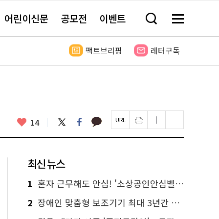
어린이신문
공모전
이벤트
검
메
색
뉴
창
전
열
체
팩트브리핑
레터구독
기
보
기
카
좋
트
페
14
페
인
글
글
카
위
이
아
이
쇄
자
자
오
터
스
요
지
하
크
크
톡
북
U
기
기
기
R
새
크
작
L
창
게
게
최신 뉴스
복
열
변
변
사
림
경
경
하
하
1
혼자 근무해도 안심! '소상공인안심벨' 신청하세요
기
기
2
장애인 맞춤형 보조기기 최대 3년간 무상 대여…삶의 질 높인다