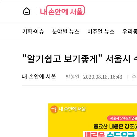
본
페
문
이
뉴
바
지
스
로
상
룸
가
단
뉴
기
으
스
로
기획·이슈
분야별 뉴스
비주얼 뉴스
우리동
주
이
요
동
서
비
스
"알기쉽고 보기좋게" 서울시
바
로
가
기
내 손안에 서울
발행일
2020.08.18. 16:43
수