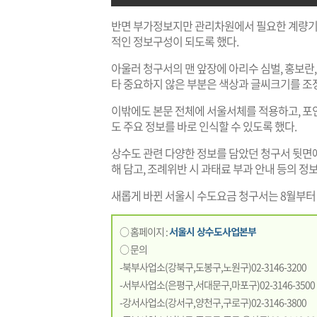
반면 부가정보지만 관리차원에서 필요한 계량기 
적인 정보구성이 되도록 했다.
아울러 청구서의 맨 앞장에 아리수 심벌, 홍보란
타 중요하지 않은 부분은 색상과 글씨크기를 조
이밖에도 본문 전체에 서울서체를 적용하고, 포
도 주요 정보를 바로 인식할 수 있도록 했다.
상수도 관련 다양한 정보를 담았던 청구서 뒷면
해 담고, 조례위반 시 과태료 부과 안내 등의 정
새롭게 바뀐 서울시 수도요금 청구서는 8월부터
○ 홈페이지 :
서울시 상수도사업본부
○ 문의
-북부사업소(강북구,도봉구,노원구)02-3146-3200
-서부사업소(은평구,서대문구,마포구)02-3146-3500
-강서사업소(강서구,양천구,구로구)02-3146-3800