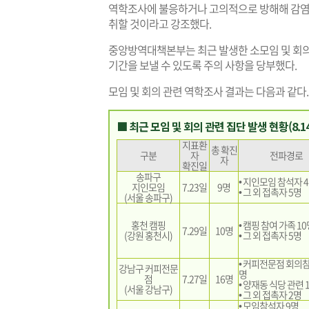
역학조사에 불응하거나 고의적으로 방해해 감염이
취할 것이라고 강조했다.
중앙방역대책본부는 최근 발생한 소모임 및 회의
기간을 보낼 수 있도록 주의 사항을 당부했다.
모임 및 회의 관련 역학조사 결과는 다음과 같다.
■ 최근 모임 및 회의 관련 집단 발생 현황(8.14
지표환
총 확진
구분
자
전파경로
자
확진일
송파구
• 지인모임 참석자 
지인모임
7.23일
9명
• 그 외 접촉자 5명
(서울 송파구)
홍천 캠핑
• 캠핑 참여 가족 1
7.29일
10명
(강원 홍천시)
• 그 외 접촉자 5명
• 커피전문점 회의참
강남구 커피전문
명
점
7.27일
16명
• 양재동 식당 관련 
(서울 강남구)
• 그 외 접촉자 2명
• 모임참석자 9명