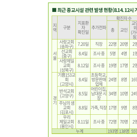
■ 최근 종교시설 관련 발생 현황(8.14. 12시 
확진자 수
지표환
교
지
구분
자
추가전파
외
역
총
교인
확진일
(가
등
사랑교회
7.20일
직장
22명
20명
2
(송파구)
선교회
서
8.4일
조사 중
5명
4명
1
(중구)
울
사랑제일
교회
8.12일
조사 중
19명
17명
2
(성북구)
기쁨153교
초등학교,
회
8.4일
방문판매
24명
8명
16
(고양시)
업체
어린이집,
반석교회
8.5일
남대문 시
34명
10명
24
(고양구)
경
장
기
주님의 샘
교회
8.8일
가족, 직장
17명
9명
8
(김포시)
우리
제일교회
8.11일
조사 중
72명
70명
2
(용인시)
누계
193명
138명
55