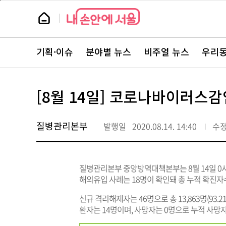
본
페
문
이
뉴
바
지
스
로
상
룸
가
단
뉴
기
으
스
로
기획·이슈
분야별 뉴스
비주얼 뉴스
우리동
주
이
요
동
서
비
스
[8월 14일] 코로나바이러스감
바
로
가
기
질병관리본부
발행일
2020.08.14. 14:40
수
질병관리본부 중앙방역대책본부는 8월 14일 0시
해외유입 사례는 18명이 확인돼 총 누적 확진자수는
신규 격리해제자는 46명으로 총 13,863명(93.
환자는 14명이며, 사망자는 0명으로 누적 사망자는