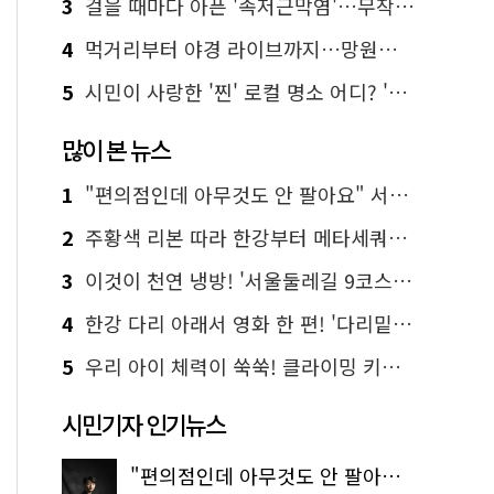
3
걸을 때마다 아픈 '족저근막염'…무작정 참지 말고 '이것' 해보세요!
4
먹거리부터 야경 라이브까지…망원한강공원 알짜 코스
5
시민이 사랑한 '찐' 로컬 명소 어디? '서울에디션25' 추천 코스
많이 본 뉴스
1
"편의점인데 아무것도 안 팔아요" 서울에서 가장 특별한 편의점의 정체
2
주황색 리본 따라 한강부터 메타세쿼이아 숲길까지…서울둘레길 15코스
3
이것이 천연 냉방! '서울둘레길 9코스'로 숲속 피서 떠나볼까
4
한강 다리 아래서 영화 한 편! '다리밑 영화관' 무료 상영
5
우리 아이 체력이 쑥쑥! 클라이밍 키즈카페·어린이 체력장
시민기자 인기뉴스
"편의점인데 아무것도 안 팔아요" 서울에서 가장 특별한 편의점의 정체