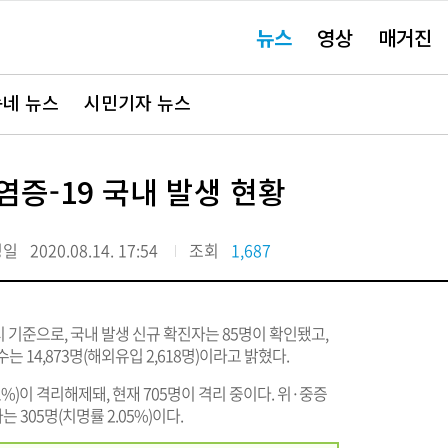
주
뉴스
영상
매거진
요
서
비
스
바
네 뉴스
시민기자 뉴스
로
가
기"
염증-19 국내 발생 현황
정일
2020.08.14. 17:54
조회
1,687
 기준으로, 국내 발생 신규 확진자는 85명이 확인됐고,
 14,873명(해외유입 2,618명)이라고 밝혔다.
21%)이 격리해제돼, 현재 705명이 격리 중이다. 위·중증
 305명(치명률 2.05%)이다.