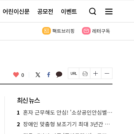
어린이신문
공모전
이벤트
검
메
색
뉴
창
전
열
체
팩트브리핑
레터구독
기
보
기
카
좋
트
페
0
페
인
글
글
카
위
이
아
이
쇄
자
자
오
터
스
요
지
하
크
크
톡
북
U
기
기
기
R
새
크
작
L
창
게
게
최신 뉴스
복
열
변
변
사
림
경
경
하
하
1
혼자 근무해도 안심! '소상공인안심벨' 신청하세요
기
기
2
장애인 맞춤형 보조기기 최대 3년간 무상 대여…삶의 질 높인다