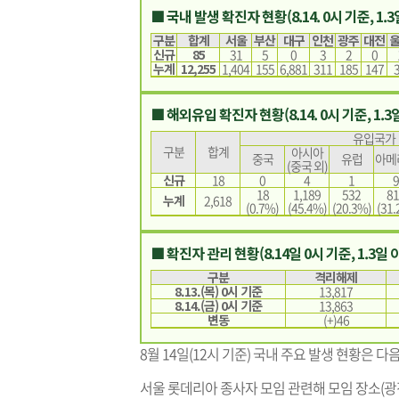
■ 국내 발생 확진자 현황(8.14. 0시 기준, 1.
구분
합계
서울
부산
대구
인천
광주
대전
신규
85
31
5
0
3
2
0
누계
12,255
1,404
155
6,881
311
185
147
■ 해외유입 확진자 현황(8.14. 0시 기준, 1.3
유입국가
구분
합계
아시아
중국
유럽
아메
(중국 외)
신규
18
0
4
1
9
18
1,189
532
81
누계
2,618
(0.7%)
(45.4%)
(20.3%)
(31.
■ 확진자 관리 현황(8.14일 0시 기준, 1.3일 
구분
격리해제
8.13.(목) 0시 기준
13,817
8.14.(금) 0시 기준
13,863
변동
(+)46
8월 14일(12시 기준) 국내 주요 발생 현황은 다
서울 롯데리아 종사자 모임 관련해 모임 장소(광