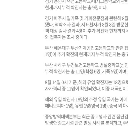
경기 용인시 죽전고등학교/대지고등학교와 관련해 
현재까지 누적 확진자는 총 9명이다.
경기 파주시 일가족 및 커피전문점과 관련해 8월 1
됐다. 역학조사 결과, 지표환자가 8월 8일 방문
객 대상 검사 결과 4명이 추가 확진돼 현재까지
와 접촉자는 조사 중이다.
부산 해운대구 부산기계공업고등학교와 관련 접촉자
1명)이 추가 확진돼 현재까지 누적 확진자는 총 
부산 사하구 부경보건고등학교 병설중학교(성인반
누적 확진자는 총 11명(학생 6명, 가족 5명)이
8월 14일 0시 기준, 해외 유입 확진자는 18명
자가격리 중 11명이 확인되었다. 이중 내국인이 
해외 유입 확진자 18명의 추정 유입 국가는 아메리카
에티오피아 1명), 유럽 1명(영국 1명), 중국 외 
중앙방역대책본부는 최근 종교행사 관련 집단감염
발생한 종교시설 관련 발생 사례를 분석하고, 주