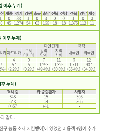
3일 이후 누계)
울산
세종
경기
강원
충북
충남
전북
전남
경북
경남
제주
1
0
38
1
0
3
0
0
1
0
0
36
45
1,274
54
63
166
18
18
1,375
112
11
일 이후 누계)
확인 단계
국적
오세
검역
지역
리카
아프리카
내국인
외국인
아니아
단계
사회
4
0
7
11
6
12
7
57
5
1,293
1,325
1,711
907
2%)
(2.2%)
(0.2%)
(49.4%)
(50.6%)
(65.4%)
(34.6%)
이후 누계)
격리 중
위·중증환자
사망자
648
15
305
648
14
305
(+)57
(-)1
-
음과 같다.
진구 능동 소재 치킨뱅이)에 있었던 이용객 4명이 추가