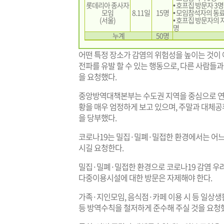
롯데리아 종사자
• 호프집 방문자 3명
모임
8.11일
15명
• 모임참석자의 동료
(서울)
• 호프집 방문자의 지
명
누계
50명
어떤 특정 장소가 감염의 위험성을 높이는 것이 아
전파를 유발 할 수 있는 행동으로, 다른 사람들
을 요청했다.
중앙방역대책본부는 수도권 지역을 중심으로 연
황을 매우 엄정하게 보고 있으며, 주말과 대체
을 당부했다.
코로나19는 밀집·밀폐·밀접한 환경에서는 어느 
시길 요청한다.
밀집·밀폐·밀접한 환경으로 코로나19 감염 우려가
다중이용시설에 대한 방문은 자제해야 한다.
가족·지인모임, 음식점·카페 이용 시 등 일상생활
등 방역수칙을 철저하게 준수해 주실 것을 요청