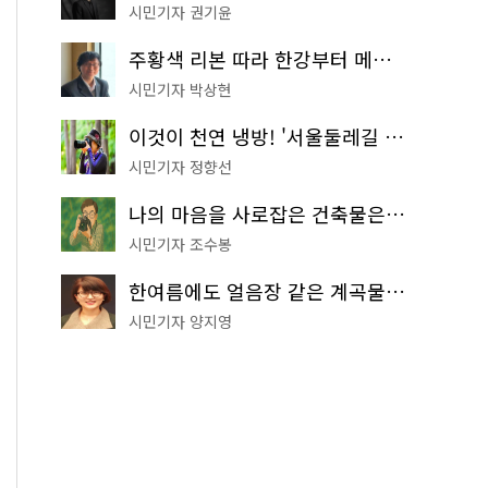
시민기자 권기윤
주황색 리본 따라 한강부터 메타세쿼이아 숲길까지…서울둘레길 15코스
시민기자 박상현
이것이 천연 냉방! '서울둘레길 9코스'로 숲속 피서 떠나볼까
시민기자 정향선
나의 마음을 사로잡은 건축물은? '서울시 건축상' 수상작 공개!
시민기자 조수봉
한여름에도 얼음장 같은 계곡물! 서울 '진관사 계곡'이 천국이네~
시민기자 양지영