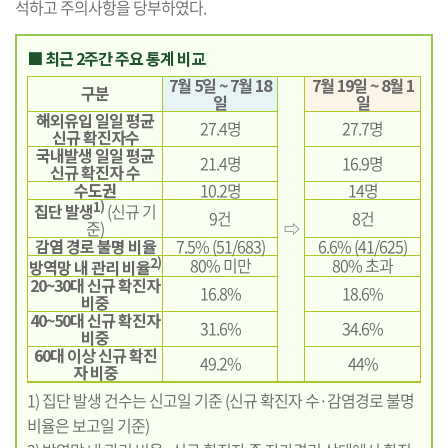
석하고 주의사항을 당부하였다.
■ 최근 2주간 주요 통계 비교
7월 5일 ~ 7월 18
7월 19일 ~ 8월 1
구분
일
일
해외유입 일일 평균
27.4명
27.7명
신규 확진자수
국내발생 일일 평균
21.4명
16.9명
신규 확진자 수
수도권
10.2명
14명
1)
집단 발생
(신규 기
9건
8건
⇨
준)
감염 경로 불명 비율
7.5% (51/683)
6.6% (41/625)
2)
80% 미만
80% 초과
방역망 내 관리 비율
20~30대 신규 확진자
16.8%
18.6%
비중
40~50대 신규 확진자
31.6%
34.6%
비중
60대 이상 신규 확진
49.2%
44%
자 비중
1) 집단 발생 건수는 신고일 기준 (신규 확진자 수·감염경로 불명
비율은 보고일 기준)