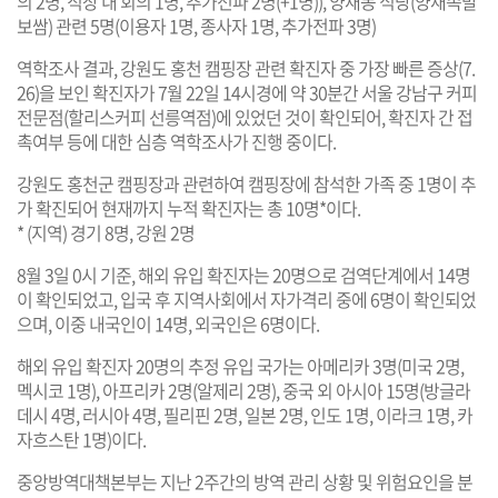
의 2명, 직장 내 회의 1명, 추가전파 2명(+1명)), 양재동 식당(양재족발
보쌈) 관련 5명(이용자 1명, 종사자 1명, 추가전파 3명)
역학조사 결과, 강원도 홍천 캠핑장 관련 확진자 중 가장 빠른 증상(7.
26)을 보인 확진자가 7월 22일 14시경에 약 30분간 서울 강남구 커피
전문점(할리스커피 선릉역점)에 있었던 것이 확인되어, 확진자 간 접
촉여부 등에 대한 심층 역학조사가 진행 중이다.
강원도 홍천군 캠핑장과 관련하여 캠핑장에 참석한 가족 중 1명이 추
가 확진되어 현재까지 누적 확진자는 총 10명*이다.
* (지역) 경기 8명, 강원 2명
8월 3일 0시 기준, 해외 유입 확진자는 20명으로 검역단계에서 14명
이 확인되었고, 입국 후 지역사회에서 자가격리 중에 6명이 확인되었
으며, 이중 내국인이 14명, 외국인은 6명이다.
해외 유입 확진자 20명의 추정 유입 국가는 아메리카 3명(미국 2명,
멕시코 1명), 아프리카 2명(알제리 2명), 중국 외 아시아 15명(방글라
데시 4명, 러시아 4명, 필리핀 2명, 일본 2명, 인도 1명, 이라크 1명, 카
자흐스탄 1명)이다.
중앙방역대책본부는 지난 2주간의 방역 관리 상황 및 위험요인을 분