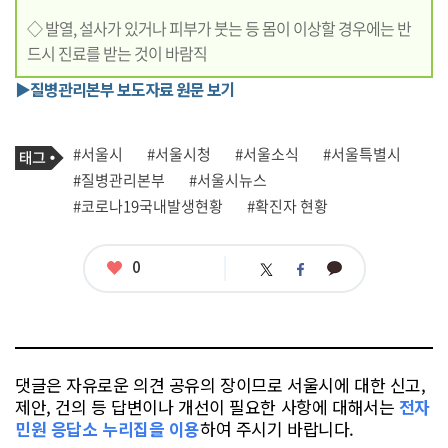
◇ 발열, 설사가 있거나 피부가 붓는 등 몸이 이상할 경우에는 반
드시 진료를 받는 것이 바람직
▶질병관리본부 보도자료 원문 보기
기
태
#서울시
#서울시청
#서울소식
#서울특별시
사
그
관
#질병관리본부
#서울시뉴스
련
#코로나19국내발생현황
#확진자 현황
태
그
좋
0
카
트
페
아
카
위
이
요
오
터
스
톡
북
댓글은 자유로운 의견 공유의 장이므로 서울시에 대한 신고,
제안, 건의 등 답변이나 개선이 필요한 사항에 대해서는
전자
민원 응답소 누리집을 이용
하여 주시기 바랍니다.