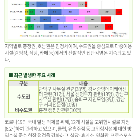
지역별로 충청권, 호남권은 진정세이며, 수도권을 중심으로 다중이용
시설(캠핑장, 식당, 카페 등)에서의 산발적인 집단감염은 지속되고 있
다.
■ 최근 발생한 주요 사례
구분
내용
관악구 사무실 관련(38명), 강서중앙데이케어센
터 관련(31명), 서울 신명투자 관련(13명), 강남구
수도권
사무실 관련(17명), 송파구 지인모임(8명), 강남
구 커피전문점(10명)
비수도권
홍천 캠핑장관련(10명)
코로나19의 국내 발생 억제를 위해, 12개 시설을 고위험시설로 지정
(6.2~)하여 관리하고 있으며, 클럽, 유흥주점 등 고위험시설에 대한 방
역수칙 준수 현장 점검을 강화하고, 식당·휴게소, 영화관, 프로스포츠