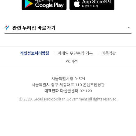
운
p
로
p
드
S
하
t
기
o
관련 누리집 바로가기
G
r
o
e
o
에
g
서
l
다
개인정보처리방침
이메일 무단수집 거부
이용약관
e
운
P
로
PC버전
l
드
a
하
y
기
서울특별시청 04524
서울특별시 중구 세종대로 110 콘텐츠담당관
대표전화
다산콜센터
02-120
ⓒ
2020. Seoul Metropolitan Government all rights reserved.