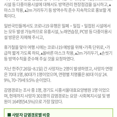
시설 등 다중이용시설에 대해서도 방역관리 현장점검을 실시하고, ▴
마스크 착용, ▴2m 거리두기 등 방역수칙 준수 지속적으로 홍보할 계
획이다.
일반국민들께서도 코로나19 유행은 밀폐‧밀집‧밀접된 시설에서
는 모두 발생 가능하므로 유흥시설, 노래연습장, PC방 등 다중이용시
설 방문은 자제해 주시고,
휴가철을 맞아 여행 시에는 코로나19 예방을 위해 ‣가족 단위로, ‣가
급적 짧게 가도록 하되, ▴올바른 마스크 착용, ▴2m 거리두기, ▴손씻기
등 방역수칙을 준수해 주실 것을 요청하였다.
지난 한주(7.26일~8.1일) 간 사망자는 2명이 발생하였고, 사망자 연령
은 70대 1명, 80대가 1명이었으며, 연령별 치명률은 80대 이상 24.
9%, 70~79세 9.5% 순이었다.
감염경로는 조사 중 1명, 경기도 시흥서울대효요양병원 1명 이었으
며, 현재까지 사망자 301명의 감염경로는 요양·사회복지시설 및 병
원이 164명(54.5%)으로 가장 많았다.
■ 사망자 감염경로별 비중