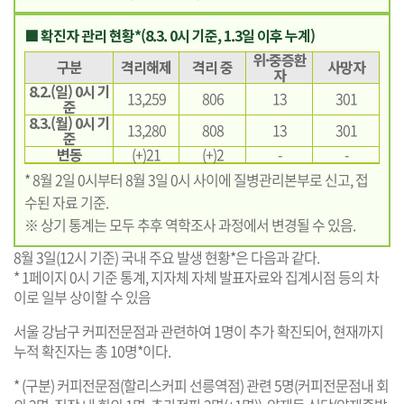
■ 확진자 관리 현황*(8.3. 0시 기준, 1.3일 이후 누계)
위·중증환
구분
격리해제
격리 중
사망자
자
8.2.(일) 0시 기
13,259
806
13
301
준
8.3.(월) 0시 기
13,280
808
13
301
준
변동
(+)21
(+)2
-
-
* 8월 2일 0시부터 8월 3일 0시 사이에 질병관리본부로 신고, 접
수된 자료 기준.
※ 상기 통계는 모두 추후 역학조사 과정에서 변경될 수 있음.
8월 3일(12시 기준) 국내 주요 발생 현황*은 다음과 같다.
* 1페이지 0시 기준 통계, 지자체 자체 발표자료와 집계시점 등의 차
이로 일부 상이할 수 있음
서울 강남구 커피전문점과 관련하여 1명이 추가 확진되어, 현재까지
누적 확진자는 총 10명*이다.
* (구분) 커피전문점(할리스커피 선릉역점) 관련 5명(커피전문점내 회