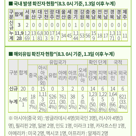
■ 국내 발생 확진자 현황*(8.3. 0시 기준, 1.3일 이후 누계)
구
서
부
대
인
광
대
울
세
경
강
충
충
전
전
경
경
제
합계
분
울
산
구
천
주
전
산
종
기
원
북
남
북
남
북
남
주
신
3
2
0
0
0
0
0
0
0
1
0
0
0
0
0
0
0
0
규
누
11,9
1,2
13
6,8
30
17
14
1,1
15
1,3
11
34
45
53
56
18
17
11
계
28
69
1
81
3
9
7
44
9
71
0
■ 해외유입 확진자 현황*(8.3. 0시 기준, 1.3일 이후 누계)
유입국가
확인 단계
국적
아시
오세
구분
합계
아
아메
아프
검역
지역
내국
외국
중국
유럽
아니
(중국
리카
리카
단계
사회
인
인
아
외)
신규
20
0
15
0
3
2
0
14
6
14
6
1,11
1,23
1,22
1,64
18
526
761
38
5
821
2,46
3
6
5
0
누계
(0.
(21.
(30.
(1.
(0.
(33.
1
(45.
(50.
(49.
(66.
7%)
4%)
9%)
5%)
2%)
4%)
2%)
2%)
8%)
6%)
※ 아시아(중국 외) : 방글라데시 4명(외국인 3명), 러시아 4명(3
명), 필리핀 2명, 일본 2명, 인도 1명, 이라크 1명, 카자흐스탄 1명,
아메리카 : 미국 2명, 멕시코 1명, 아프리카 : 알제리 2명