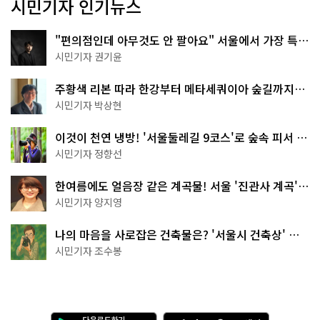
시민기자 인기뉴스
"편의점인데 아무것도 안 팔아요" 서울에서 가장 특별
한 편의점의 정체
시민기자 권기윤
주황색 리본 따라 한강부터 메타세쿼이아 숲길까지…
서울둘레길 15코스
시민기자 박상현
이것이 천연 냉방! '서울둘레길 9코스'로 숲속 피서 떠
나볼까
시민기자 정향선
한여름에도 얼음장 같은 계곡물! 서울 '진관사 계곡'이
천국이네~
시민기자 양지영
나의 마음을 사로잡은 건축물은? '서울시 건축상' 수
상작 공개!
시민기자 조수봉
다
A