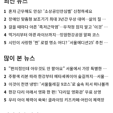
최신 뉴스
1
혼자 근무해도 안심! '소상공인안심벨' 신청하세요
2
장애인 맞춤형 보조기기 최대 3년간 무상 대여…삶의 질 높인다
3
걸을 때마다 아픈 '족저근막염'…무작정 참지 말고 '이것' 해보세요!
4
먹거리부터 야경 라이브까지…망원한강공원 알짜 코스
5
시민이 사랑한 '찐' 로컬 명소 어디? '서울에디션25' 추천 코스
많이 본 뉴스
1
"편의점인데 아무것도 안 팔아요" 서울에서 가장 특별한 편의점의 정체
2
주황색 리본 따라 한강부터 메타세쿼이아 숲길까지…서울둘레길 15코스
3
이것이 천연 냉방! '서울둘레길 9코스'로 숲속 피서 떠나볼까
4
한강 다리 아래서 영화 한 편! '다리밑 영화관' 무료 상영
5
우리 아이 체력이 쑥쑥! 클라이밍 키즈카페·어린이 체력장