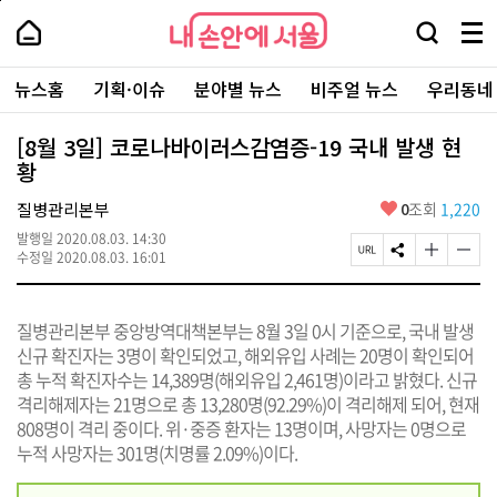
본
페
내
문
이
내
손
검
메
바
지
손
안
색
뉴
로
상
안
주
에
창
전
가
단
에
뉴스홈
기획·이슈
분야별 뉴스
비주얼 뉴스
우리동네
요
서
열
체
기
으
서
서
울
기
보
로
울
비
기
이
-
[8월 3일] 코로나바이러스감염증-19 국내 발생 현
스
동
서
황
바
울
로
시
가
좋
질병관리본부
0
조회
1,220
대
기
아
표
발행일
2020.08.03. 14:30
요
소
페
S
글
글
수정일
2020.08.03. 16:01
통
이
N
자
자
포
지
S
크
크
털
U
공
기
기
질병관리본부 중앙방역대책본부는 8월 3일 0시 기준으로, 국내 발생
R
유
크
작
L
하
게
게
신규 확진자는 3명이 확인되었고, 해외유입 사례는 20명이 확인되어
복
기
변
변
총 누적 확진자수는 14,389명(해외유입 2,461명)이라고 밝혔다. 신규
사
경
경
격리해제자는 21명으로 총 13,280명(92.29%)이 격리해제 되어, 현재
하
하
기
기
808명이 격리 중이다. 위·중증 환자는 13명이며, 사망자는 0명으로
누적 사망자는 301명(치명률 2.09%)이다.