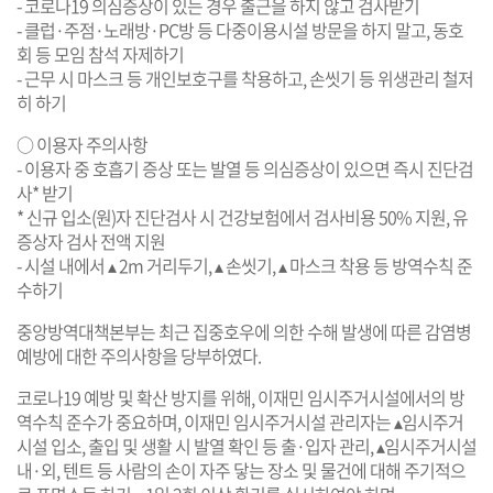
- 코로나19 의심증상이 있는 경우 출근을 하지 않고 검사받기
- 클럽·주점·노래방·PC방 등 다중이용시설 방문을 하지 말고, 동호
회 등 모임 참석 자제하기
- 근무 시 마스크 등 개인보호구를 착용하고, 손씻기 등 위생관리 철저
히 하기
○ 이용자 주의사항
- 이용자 중 호흡기 증상 또는 발열 등 의심증상이 있으면 즉시 진단검
사* 받기
* 신규 입소(원)자 진단검사 시 건강보험에서 검사비용 50% 지원, 유
증상자 검사 전액 지원
- 시설 내에서 ▴ 2m 거리두기, ▴ 손씻기, ▴ 마스크 착용 등 방역수칙 준
수하기
중앙방역대책본부는 최근 집중호우에 의한 수해 발생에 따른 감염병
예방에 대한 주의사항을 당부하였다.
코로나19 예방 및 확산 방지를 위해, 이재민 임시주거시설에서의 방
역수칙 준수가 중요하며, 이재민 임시주거시설 관리자는 ▴임시주거
시설 입소, 출입 및 생활 시 발열 확인 등 출·입자 관리, ▴임시주거시설
내·외, 텐트 등 사람의 손이 자주 닿는 장소 및 물건에 대해 주기적으