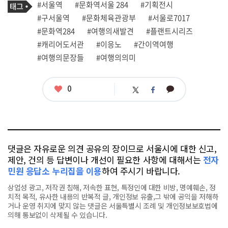
필
태
#서울역
#문화역서울 284
#기획전시
사
그
관
#구서울역
#문화체육관광부
#서울로7017
련
#문화역284
#여행의새발견
#플랜트시리즈
태
그
#캐리어도서관
#이응노
#간이역여행
#여행의문장들
#여행의의미
좋
0
카
트
페
아
카
위
이
요
오
터
스
톡
북
댓글은 자유로운 의견 공유의 장이므로 서울시에 대한 신고,
제안, 건의 등 답변이나 개선이 필요한 사항에 대해서는
전자
민원 응답소 누리집을 이용
하여 주시기 바랍니다.
상업성 광고, 저작권 침해, 저속한 표현, 특정인에 대한 비방, 명예훼손, 정
치적 목적, 유사한 내용의 반복적 글, 개인정보 유출,그 밖에 공익을 저해하
거나 운영 취지에 맞지 않는 댓글은 서울특별시 조례 및 개인정보보호법에
의해 통보없이 삭제될 수 있습니다.