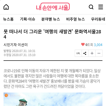
본
페
내
문
이
내
손
검
메
바
지
손
안
색
뉴
로
상
안
주
에
창
전
가
단
에
뉴스홈
기획·이슈
분야별 뉴스
비주얼 뉴스
우리동네
요
서
열
체
기
으
서
서
울
기
보
로
울
비
기
이
-
못 떠나서 더 그리운 '여행의 새발견' 문화역서울28
스
동
서
4
바
울
로
시
가
좋
시민기자 이선미
0
조회
3,004
대
기
아
표
발행일
2020.07.31. 10:31
요
소
페
S
글
글
수정일
2020.07.31. 15:10
통
이
N
자
자
포
지
S
크
크
털
U
공
기
기
코로나19로 인해 이동의 자유가 제한된 지 몇 개월째가 되었다. 일상
R
유
크
작
L
하
게
게
에서도 불편을 겪지만 많은 사람들이 여행에 대한 목마름을 호소한
복
기
변
변
다. 문화역284의 ‘여행의 새발견’ 홍보배너를 봤을 때 가슴이 콩닥거
사
경
경
렸던 건 아마도 그런 욕구가 건드려진 까닭이었을 것이다.
하
하
기
기