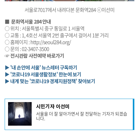
서울로7017에서 내려다본 문화역284 ⓒ이선미
■
문화역서울 284 안내
○ 위치 : 서울특별시 중구 통일로 1 서울역
○ 교통 : 1, 4호선 서울역 2번 출구에서 걸어서 1분 거리
○ 홈페이지 :
http://seoul284.org/
○ 문의 : 02-3407-3500
☞
전시관람 사전예약 바로가기
▶ '내 손안에 서울' 뉴스레터 구독하기
▶ '코로나19 서울생활정보' 한눈에 보기
▶ 내게 맞는 '코로나19 경제지원정책' 찾아보기
기
시민기자 이선미
사
서울을 더 잘 알아가면서 잘 전달하는 기자가 되겠습
작
니다.
성
자
프
로
기