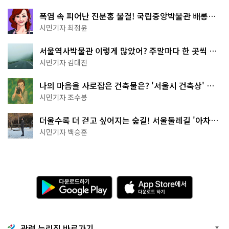
폭염 속 피어난 진분홍 물결! 국립중앙박물관 배롱나
무 명소
시민기자 최정윤
서울역사박물관 이렇게 많았어? 주말마다 한 곳씩 떠
나는 역사 산책
시민기자 김대진
나의 마음을 사로잡은 건축물은? '서울시 건축상' 수
상작 공개!
시민기자 조수봉
더울수록 더 걷고 싶어지는 숲길! 서울둘레길 '아차산
코스'
시민기자 백승훈
다
A
운
p
로
p
드
S
하
t
기
o
관련 누리집 바로가기