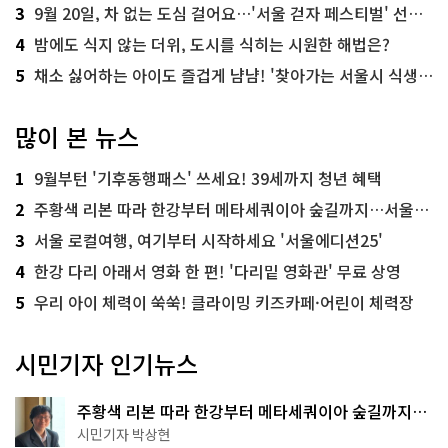
3
9월 20일, 차 없는 도심 걸어요…'서울 걷자 페스티벌' 선착순 5천명
4
밤에도 식지 않는 더위, 도시를 식히는 시원한 해법은?
5
채소 싫어하는 아이도 즐겁게 냠냠! '찾아가는 서울시 식생활 교육' 현장
많이 본 뉴스
1
9월부턴 '기후동행패스' 쓰세요! 39세까지 청년 혜택
2
주황색 리본 따라 한강부터 메타세쿼이아 숲길까지…서울둘레길 15코스
3
서울 로컬여행, 여기부터 시작하세요 '서울에디션25'
4
한강 다리 아래서 영화 한 편! '다리밑 영화관' 무료 상영
5
우리 아이 체력이 쑥쑥! 클라이밍 키즈카페·어린이 체력장
시민기자 인기뉴스
주황색 리본 따라 한강부터 메타세쿼이아 숲길까지…
서울둘레길 15코스
시민기자 박상현