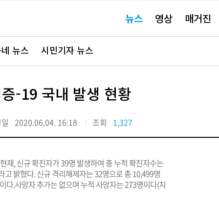
주
뉴스
영상
매거진
요
서
비
스
바
네 뉴스
시민기자 뉴스
로
가
기"
증-19 국내 발생 현황
정일
2020.06.04. 16:18
조회
1,327
현재, 신규 확진자가 39명 발생하여 총 누적 확진자수는
)이라고 밝혔다. 신규 격리해제자는 32명으로 총 10,499명
리 중이다.사망자 추가는 없으며 누적 사망자는 273명이다(치