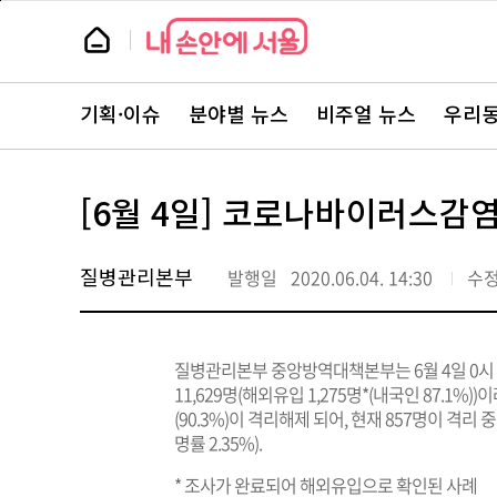
본
페
문
이
뉴
바
지
스
로
상
룸
가
단
뉴
기
으
스
로
기획·이슈
분야별 뉴스
비주얼 뉴스
우리동
주
이
요
동
서
비
스
[6월 4일] 코로나바이러스감염
바
로
가
기
질병관리본부
발행일
2020.06.04. 14:30
수
질병관리본부 중앙방역대책본부는 6월 4일 0시 
11,629명(해외유입 1,275명*(내국인 87.1%)
(90.3%)이 격리해제 되어, 현재 857명이 격
명률 2.35%).
* 조사가 완료되어 해외유입으로 확인된 사례