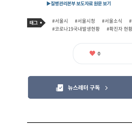
▶질병관리본부 보도자료 원문 보기
기
태
#서울시
#서울시청
#서울소식
사
그
관
#코로나19국내발생현황
#확진자 현
련
태
그
좋
0
아
요