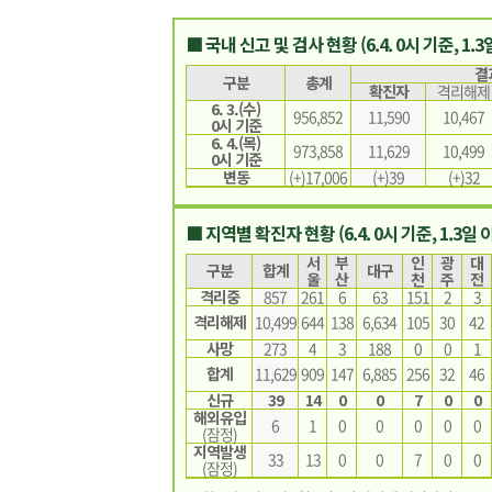
■ 국내 신고 및 검사 현황 (6.4. 0시 기준, 1.
결
구분
총계
확진자
격리해제
6. 3.(수)
956,852
11,590
10,467
0시 기준
6. 4.(목)
973,858
11,629
10,499
0시 기준
변동
(+)17,006
(+)39
(+)32
■ 지역별 확진자 현황 (6.4. 0시 기준, 1.3일 
서
부
인
광
대
구분
합계
대구
울
산
천
주
전
격리중
857
261
6
63
151
2
3
격리해제
10,499
644
138
6,634
105
30
42
사망
273
4
3
188
0
0
1
합계
11,629
909
147
6,885
256
32
46
신규
39
14
0
0
7
0
0
해외유입
6
1
0
0
0
0
0
(잠정)
지역발생
33
13
0
0
7
0
0
(잠정)