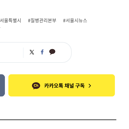
#서울특별시
#질병관리본부
#서울시뉴스
황
카
트
페
카
위
이
오
터
스
톡
북