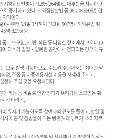
지역집단발병이 71.8%(364명)로 대부분을 차지하고
으로 증가하고 있다. 지역집단발병 중 96.2%(350명), 감
권 지역이다.
 0시부터 6.4일 0시까지 신고된 507명) : 해외유입 84
45명(8.9%) 등
교 소모임, PC방, 학원 등 다양한 장소에서 코로나19
되어 다수가 밀집‧밀폐된 공간에서 전파되는 경우 대규
 모두 발생 가능하므로, 수도권 주민께서는 최대한 약
식점, 주점 등 다중이용시설 이용을 자제해 주시고,
 실천해 주실 것을 요청하였다.
함께 하는 등 비말로 인한 전파가 우려되는 소모임은 취
시기 바라며,
거리 유지가 가능하도록 참여자의 규모를 줄이고, 발열 및
 식사 제공 및 침방울이 튀는 행위(노래부르기, 소리지르
방 등은 중앙사고수습본부 및 지자체가 기 발령한 행정조