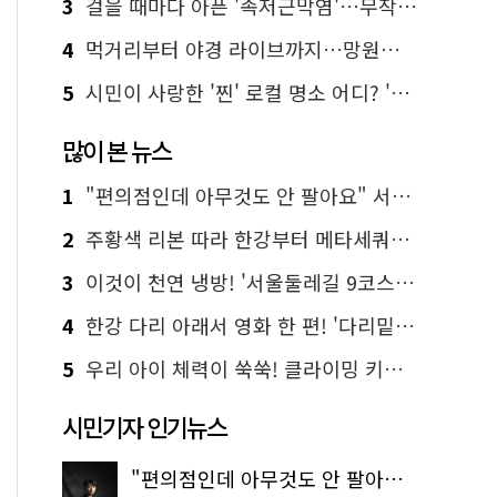
3
걸을 때마다 아픈 '족저근막염'…무작정 참지 말고 '이것' 해보세요!
4
먹거리부터 야경 라이브까지…망원한강공원 알짜 코스
5
시민이 사랑한 '찐' 로컬 명소 어디? '서울에디션25' 추천 코스
많이 본 뉴스
1
"편의점인데 아무것도 안 팔아요" 서울에서 가장 특별한 편의점의 정체
2
주황색 리본 따라 한강부터 메타세쿼이아 숲길까지…서울둘레길 15코스
3
이것이 천연 냉방! '서울둘레길 9코스'로 숲속 피서 떠나볼까
4
한강 다리 아래서 영화 한 편! '다리밑 영화관' 무료 상영
5
우리 아이 체력이 쑥쑥! 클라이밍 키즈카페·어린이 체력장
시민기자 인기뉴스
"편의점인데 아무것도 안 팔아요" 서울에서 가장 특별한 편의점의 정체