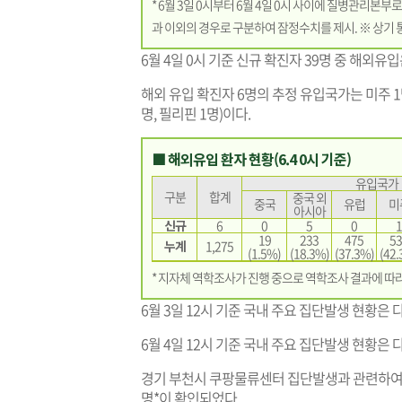
* 6월 3일 0시부터 6월 4일 0시 사이에 질병관리본
과 이외의 경우로 구분하여 잠정수치를 제시. ※ 상기 
6월 4일 0시 기준 신규 확진자 39명 중 해외유
해외 유입 확진자 6명의 추정 유입국가는 미주 1명
명, 필리핀 1명)이다.
■ 해외유입 환자 현황(6.4 0시 기준)
유입국가
구분
합계
중국 외
중국
유럽
미
아시아
신규
6
0
5
0
1
19
233
475
53
누계
1,275
(1.5%)
(18.3%)
(37.3%)
(42.
* 지자체 역학조사가 진행 중으로 역학조사 결과에 따
6월 3일 12시 기준 국내 주요 집단발생 현황은 
6월 4일 12시 기준 국내 주요 집단발생 현황은 
경기 부천시 쿠팡물류센터 집단발생과 관련하여 
명*이 확인되었다.