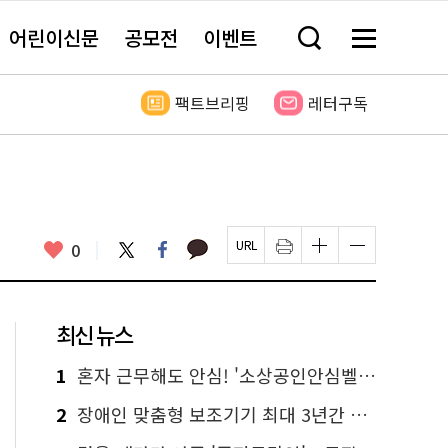
어린이신문
공모전
이벤트
검
메
색
뉴
창
전
열
체
팩트브리핑
레터구독
기
보
기
카
좋
트
페
0
페
인
글
글
카
위
이
아
이
쇄
자
자
오
터
스
요
지
하
크
크
톡
북
U
기
기
기
R
새
크
작
L
창
게
게
최신 뉴스
복
열
변
변
사
림
경
경
하
하
1
혼자 근무해도 안심! '소상공인안심벨' 신청하세요
기
기
2
장애인 맞춤형 보조기기 최대 3년간 무상 대여…삶의 질 높인다