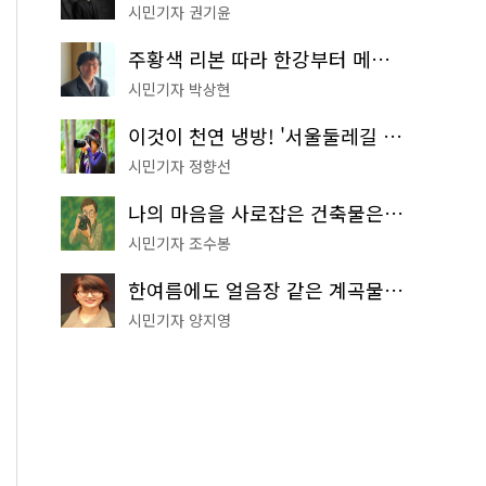
시민기자 권기윤
주황색 리본 따라 한강부터 메타세쿼이아 숲길까지…서울둘레길 15코스
시민기자 박상현
이것이 천연 냉방! '서울둘레길 9코스'로 숲속 피서 떠나볼까
시민기자 정향선
나의 마음을 사로잡은 건축물은? '서울시 건축상' 수상작 공개!
시민기자 조수봉
한여름에도 얼음장 같은 계곡물! 서울 '진관사 계곡'이 천국이네~
시민기자 양지영