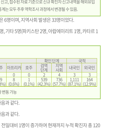
부로 신고, 접수된 자료 기준으로 신규 확진자 신고내역을 해외유입
통계는 모두 추후 역학조사 과정에서 변경될 수 있음.
입은 6명이며, 지역사회 발생은 33명이었다.
, 기타 5명(파키스탄 2명, 아랍에미리트 1명, 카타르 1
확인 단계
국적
검역
지역
주
아프리카
호주
내국인
외국인
단계
사회
0
0
2
4
3
3
9
8
1
539
736
1,111
164
3%)
(0.6%)
(0.1%)
(42.3%)
(57.7%)
(87.1%)
(12.9%)
라 변동 가능
다음과 같다.
다음과 같다.
전일대비 1명이 증가하여 현재까지 누적 확진자 총 120