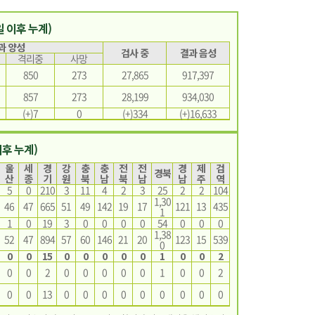
3일 이후 누계)
과 양성
검사 중
결과 음성
격리중
사망
850
273
27,865
917,397
857
273
28,199
934,030
(+)7
0
(+)334
(+)16,633
이후 누계)
울
세
경
강
충
충
전
전
경
제
검
경북
산
종
기
원
북
남
북
남
남
주
역
5
0
210
3
11
4
2
3
25
2
2
104
1,30
46
47
665
51
49
142
19
17
121
13
435
1
1
0
19
3
0
0
0
0
54
0
0
0
1,38
52
47
894
57
60
146
21
20
123
15
539
0
0
0
15
0
0
0
0
0
1
0
0
2
0
0
2
0
0
0
0
0
1
0
0
2
0
0
13
0
0
0
0
0
0
0
0
0