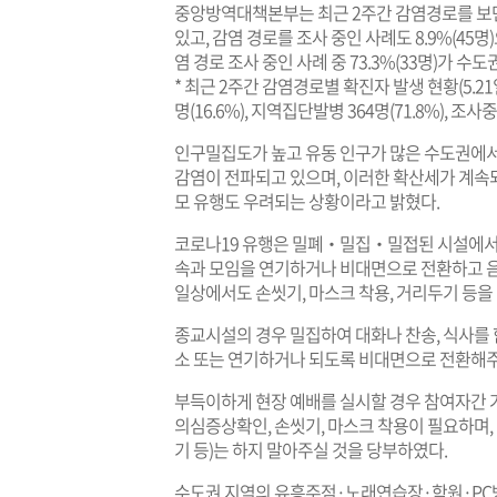
중앙방역대책본부는 최근 2주간 감염경로를 보면 
있고, 감염 경로를 조사 중인 사례도 8.9%(45명)
염 경로 조사 중인 사례 중 73.3%(33명)가 수도
* 최근 2주간 감염경로별 확진자 발생 현황(5.21일
명(16.6%), 지역집단발병 364명(71.8%), 조사중 
인구밀집도가 높고 유동 인구가 많은 수도권에서 종
감염이 전파되고 있으며, 이러한 확산세가 계속
모 유행도 우려되는 상황이라고 밝혔다.
코로나19 유행은 밀폐‧밀집‧밀접된 시설에서는
속과 모임을 연기하거나 비대면으로 전환하고 음
일상에서도 손씻기, 마스크 착용, 거리두기 등을
종교시설의 경우 밀집하여 대화나 찬송, 식사를 
소 또는 연기하거나 되도록 비대면으로 전환해주
부득이하게 현장 예배를 실시할 경우 참여자간 
의심증상확인, 손씻기, 마스크 착용이 필요하며,
기 등)는 하지 말아주실 것을 당부하였다.
수도권 지역의 유흥주점·노래연습장·학원·PC