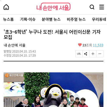
본
페
내
문
이
내
손
검
메
바
지
손
안
색
뉴
로
상
안
주
에
창
전
가
단
에
뉴스홈
기획·이슈
분야별 뉴스
비주얼 뉴스
우리동네
요
서
열
체
기
으
서
서
울
기
보
로
울
비
기
이
-
'초3~6학년' 누구나 도전! 서울시 어린이신문 기자
스
동
서
모집
바
울
로
시
가
좋
내 손안에 서울
23
조회
11,533
대
기
아
표
발행일
2020.04.10. 15:43
요
소
페
S
글
글
수정일
2020.04.10. 17:39
통
이
N
자
자
포
지
S
크
크
털
U
공
기
기
R
유
크
작
L
하
게
게
복
기
변
변
사
경
경
하
하
기
기