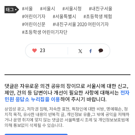
기
태
#서울
#서울시
#서울시청
#내친구서울
사
그
관
#어린이기자
#서울특별시
#초등학생 체험
련
#어린이신문
#내친구서울 2020 어린이기자
태
그
#초등학생 어린이기자단
좋
23
카
트
페
아
카
위
이
요
오
터
스
톡
북
댓글은 자유로운 의견 공유의 장이므로 서울시에 대한 신고,
제안, 건의 등 답변이나 개선이 필요한 사항에 대해서는
전자
민원 응답소 누리집을 이용
하여 주시기 바랍니다.
상업성 광고, 저작권 침해, 저속한 표현, 특정인에 대한 비방, 명예훼손, 정
치적 목적, 유사한 내용의 반복적 글, 개인정보 유출,그 밖에 공익을 저해하
거나 운영 취지에 맞지 않는 댓글은 서울특별시 조례 및 개인정보보호법에
의해 통보없이 삭제될 수 있습니다.