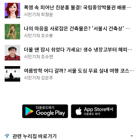
폭염 속 피어난 진분홍 물결! 국립중앙박물관 배롱나
무 명소
시민기자 최정윤
나의 마음을 사로잡은 건축물은? '서울시 건축상' 수
상작 공개!
시민기자 조수봉
더울 땐 잠시 쉬었다 가세요! 생수 냉장고부터 해피소
·무더위쉼터까지
시민기자 조수연
여름방학 어디 갈까? 서울 도심 무료 실내 여행 코스
추천
시민기자 김은주
다
A
운
p
로
p
드
S
하
t
기
o
관련 누리집 바로가기
G
r