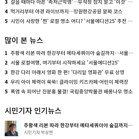
3
걸을 때마다 아픈 '족저근막염'…무작정 참지 말고 '이것' 해보세요!
4
먹거리부터 야경 라이브까지…망원한강공원 알짜 코스
5
시민이 사랑한 '찐' 로컬 명소 어디? '서울에디션25' 추천 코스
많이 본 뉴스
1
주황색 리본 따라 한강부터 메타세쿼이아 숲길까지…서울둘레길 15코스
2
서울 로컬여행, 여기부터 시작하세요 '서울에디션25'
3
한강 다리 아래서 영화 한 편! '다리밑 영화관' 무료 상영
4
우리 아이 체력이 쑥쑥! 클라이밍 키즈카페·어린이 체력장
5
폭염 속 피어난 진분홍 물결! 국립중앙박물관 배롱나무 명소
시민기자 인기뉴스
주황색 리본 따라 한강부터 메타세쿼이아 숲길까지…
서울둘레길 15코스
시민기자 박상현