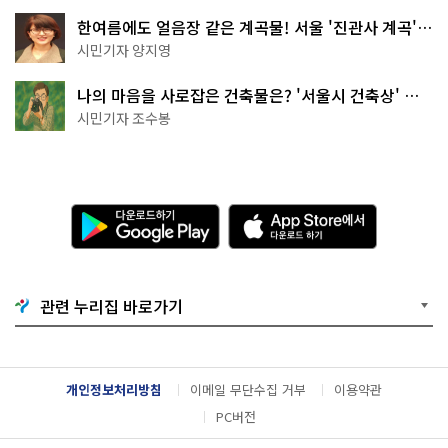
한여름에도 얼음장 같은 계곡물! 서울 '진관사 계곡'이
천국이네~
시민기자 양지영
나의 마음을 사로잡은 건축물은? '서울시 건축상' 수
상작 공개!
시민기자 조수봉
다
A
운
p
로
p
드
S
하
t
기
o
관련 누리집 바로가기
G
r
o
e
o
에
g
서
l
다
개인정보처리방침
이메일 무단수집 거부
이용약관
e
운
P
로
PC버전
l
드