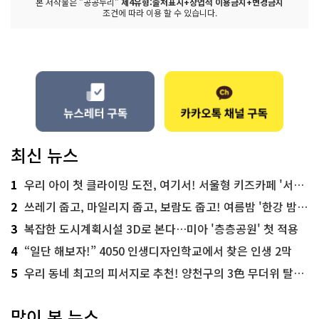
본 저작물은 "공공누리"
제4유형:출처표시+상업적 이용금지+변경금지
조건에 따라 이용 할 수 있습니다.
최신 뉴스
1
우리 아이 첫 클라이밍 도전, 여기서! 서울형 키즈카페 '서울가족플라자점'
2
쓰레기 줍고, 마일리지 줍고, 보람도 줍고! 여름밤 '한강 밤마실 줍깅'
3
복잡한 도시계획시설 3D로 본다…미아 '층층공원' 첫 적용
4
“일단 해보자!” 4050 인생디자인학교에서 찾은 인생 2막
5
우리 동네 최고의 피서지로 추천! 양천구의 3色 무더위 탈출 명소
많이 본 뉴스