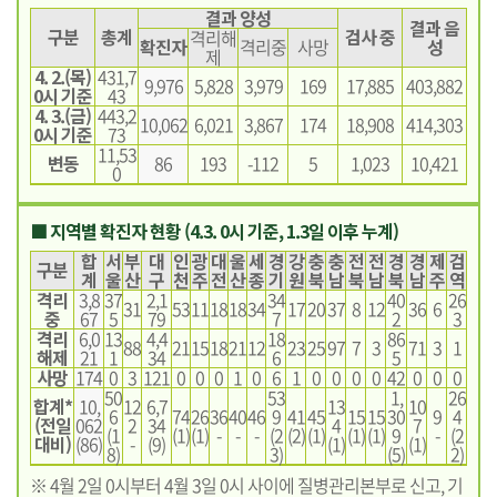
결과 양성
결과 음
구분
총계
검사 중
격리해
확진자
격리중
사망
성
제
4. 2.(목)
431,7
9,976
5,828
3,979
169
17,885
403,882
0시 기준
43
4. 3.(금)
443,2
10,062
6,021
3,867
174
18,908
414,303
0시 기준
73
11,53
변동
86
193
-112
5
1,023
10,421
0
■ 지역별 확진자 현황 (4.3. 0시 기준, 1.3일 이후 누계)
합
서
부
대
인
광
대
울
세
경
강
충
충
전
전
경
경
제
검
구분
계
울
산
구
천
주
전
산
종
기
원
북
남
북
남
북
남
주
역
격리
3,8
37
2,1
34
40
26
31
53
11
18
18
34
17
20
37
8
12
36
6
중
67
5
79
7
2
3
격리
6,0
13
4,4
18
86
88
21
15
18
21
12
23
25
97
7
3
71
3
1
해제
21
1
34
6
5
사망
174
0
3
121
0
0
0
1
0
6
1
0
0
0
0
42
0
0
0
50
53
1,
26
합계*
10,
12
6,7
13
10
6
74
26
36
40
46
9
41
45
15
15
30
9
4
(전일
062
2
34
4
7
(1
(1)
(1)
-
-
-
(2
(2)
(1)
(1)
(1)
9
-
(2
대비)
(86)
-
(9)
(1)
(1)
8)
3)
(5)
2)
※ 4월 2일 0시부터 4월 3일 0시 사이에 질병관리본부로 신고, 기