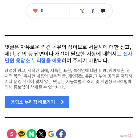
좋
0
카
트
페
아
카
위
이
요
오
터
스
톡
북
댓글은 자유로운 의견 공유의 장이므로 서울시에 대한 신고,
제안, 건의 등 답변이나 개선이 필요한 사항에 대해서는
전자
민원 응답소 누리집을 이용
하여 주시기 바랍니다.
상업성 광고, 저작권 침해, 저속한 표현, 특정인에 대한 비방, 명예훼손, 정
치적 목적, 유사한 내용의 반복적 글, 개인정보 유출,그 밖에 공익을 저해하
거나 운영 취지에 맞지 않는 댓글은 서울특별시 조례 및 개인정보보호법에
의해 통보없이 삭제될 수 있습니다.
응답소 누리집 바로가기