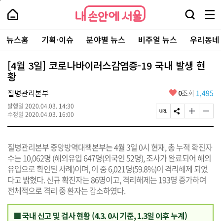
본
페
내
문
이
내
손
검
메
바
지
손
안
색
뉴
로
상
안
주
에
창
전
가
단
에
뉴스홈
기획·이슈
분야별 뉴스
비주얼 뉴스
우리동네
요
서
열
체
기
으
서
서
울
기
보
로
울
비
기
이
-
[4월 3일] 코로나바이러스감염증-19 국내 발생 현
스
동
서
황
바
울
로
시
가
좋
질병관리본부
0
조회
1,495
대
기
아
표
발행일
2020.04.03. 14:30
요
소
페
S
글
글
수정일
2020.04.03. 16:00
통
이
N
자
자
포
지
S
크
크
털
U
공
기
기
질병관리본부 중앙방역대책본부는 4월 3일 0시 현재, 총 누적 확진자
R
유
크
작
L
하
게
게
수는 10,062명 (해외유입 647명(외국인 52명), 조사가 완료되어 해외
복
기
변
변
유입으로 확인된 사례)이며, 이 중 6,021명(59.8%)이 격리해제 되었
사
경
경
다고 밝혔다. 신규 확진자는 86명이고, 격리해제는 193명 증가하여
하
하
기
기
전체적으로 격리 중 환자는 감소하였다.
■ 국내 신고 및 검사 현황 (4.3. 0시 기준, 1.3일 이후 누계)