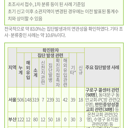
초조사서 접수, 1차 분류 등이 된 사례 기준임
초기 신고 이후 소관지역이 변경된 경우에는 이전 발표된 통계수
치와 상이할 수 있음
전국적으로 약 83.0%는 집단발생과의 연관성을 확인하였다. 기타 조
사·분류중인 사례는 약 10.6%이다.
확진환자
집단 발생 관련
확
해
해
신
집
진
외
지역
주요 집단발생 사례
누
외
천
기
신
소
단
자
유
계
유
지
타*
규
계
발
접
입
입
관
병
촉
관
련
자
련
구로구 콜센터 관련
(98명)
, 동대문구 동
서울
506
148
319
7
239
31
42
39
18
안교회-PC방 관련(2
0명),
만민중앙성결
교회 관련(38명)
등
온천교회 관련(32
부산
122
12
80
12
50
18
0
30
3
명), 수영구 유치원
관련(5명) 등