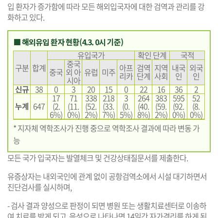
입 환자가 증가함에 따라 모든 해외입국자에 대한 검역과 관리를 강
화하고 있다.
■ 해외유입 환자 현황(4.3. 0시 기준)
유입국가
확인 단계
국적
중국
구분
합계
아프
검역
지역
내국
외국
중국
외 아
유럽
미주
리카
단계
사회
인
인
시아
신규
38
0
3
20
15
0
22
16
36
2
17
71
338
218
3
264
383
595
52
누계
647
(2.
(11.
(52.
(33.
(0.
(40.
(59.
(92.
(8.
6%)
0%)
2%)
7%)
5%)
8%)
2%)
0%)
0%)
* 지자체 역학조사가 진행 중으로 역학조사 결과에 따라 변동 가
능
모든 국가 입국자는 발열체크 및 건강상태질문서를 제출한다.
유증상자는 내외국인에 관계 없이 공항검역소에서 시설 대기하면서
진단검사를 실시하며,
- 검사 결과 양성으로 판정이 되면 병원 또는 생활치료센터로 이송하
여 치료를 받게 되고, 음성으로 나타나면 14일간 자가격리를 하게 된