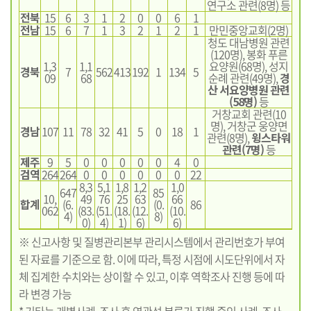
연구소 관련(8명) 등
전북
15
6
3
1
2
0
0
6
1
전남
15
6
7
1
3
2
1
2
1
만민중앙교회(2명)
청도 대남병원 관련
(120명), 봉화 푸른
1,3
1,1
요양원(68명), 성지
경북
7
562
413
192
1
134
5
09
68
순례 관련(49명),
경
산 서요양병원 관련
(58명)
등
거창교회 관련(10
명), 거창군 웅양면
경남
107
11
78
32
41
5
0
18
1
관련(8명),
윙스타워
관련(7명)
등
제주
9
5
0
0
0
0
0
4
0
검역
264
264
0
0
0
0
0
0
22
8,3
5,1
1,8
1,2
1,0
647
85
10,
49
76
25
63
66
합계
(6.
(0.
86
062
(83.
(51.
(18.
(12.
(10.
4)
8)
0)
4)
1)
6)
6)
※ 신고사항 및 질병관리본부 관리시스템에서 관리번호가 부여
된 자료를 기준으로 함. 이에 따라, 특정 시점에 시도단위에서 자
체 집계한 수치와는 상이할 수 있고, 이후 역학조사 진행 등에 따
라 변경 가능