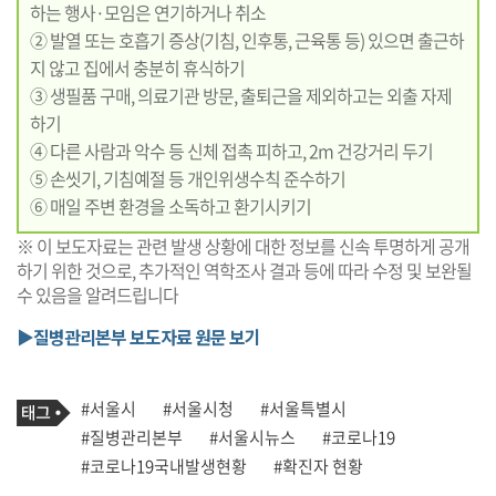
하는 행사·모임은 연기하거나 취소
② 발열 또는 호흡기 증상(기침, 인후통, 근육통 등) 있으면 출근하
지 않고 집에서 충분히 휴식하기
③ 생필품 구매, 의료기관 방문, 출퇴근을 제외하고는 외출 자제
하기
④ 다른 사람과 악수 등 신체 접촉 피하고, 2m 건강거리 두기
⑤ 손씻기, 기침예절 등 개인위생수칙 준수하기
⑥ 매일 주변 환경을 소독하고 환기시키기
※ 이 보도자료는 관련 발생 상황에 대한 정보를 신속 투명하게 공개
하기 위한 것으로, 추가적인 역학조사 결과 등에 따라 수정 및 보완될
수 있음을 알려드립니다
▶질병관리본부 보도자료 원문 보기
기
태
#서울시
#서울시청
#서울특별시
사
그
관
#질병관리본부
#서울시뉴스
#코로나19
련
#코로나19국내발생현황
#확진자 현황
태
그