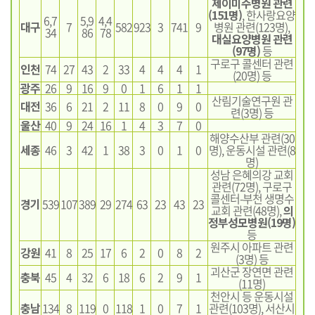
제이미주병원 관련
(151명)
, 한사랑요양
6,7
5,9
4,4
대구
7
582
923
3
741
9
병원 관련(123명),
34
86
78
대실요양병원 관련
(97명)
등
구로구 콜센터 관련
인천
74
27
43
2
33
4
4
4
1
(20명) 등
광주
26
9
16
9
0
1
6
1
1
산림기술연구원 관
대전
36
6
21
2
11
8
0
9
0
련(3명) 등
울산
40
9
24
16
1
4
3
7
0
해양수산부 관련(30
세종
46
3
42
1
38
3
0
1
0
명), 운동시설 관련(8
명)
성남 은혜의강 교회
관련(72명), 구로구
콜센터-부천 생명수
경기
539
107
389
29
274
63
23
43
23
교회 관련(48명),
의
정부성모병원(19명)
등
원주시 아파트 관련
강원
41
8
25
17
6
2
0
8
2
(3명) 등
괴산군 장연면 관련
충북
45
4
32
6
18
6
2
9
1
(11명)
천안시 등 운동시설
충남
134
8
119
0
118
1
0
7
1
관련(103명), 서산시