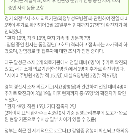
* 기타는 개별사례, 조사 후 연관성 분류가 진행 중인 사례, 조사
중인 사례 등을 포함
경기 의정부시 소재 의료기관(의정부성모병원)과 관련하여 전일 대비
5명이 추가로 확진되어 3월 29일부터 현재까지 27명*의 확진자가 확
인되었다.
* 환자 10명, 직원 10명, 환자 가족 및 방문객 7명
- 입원 중인 환자는 동일집단(코호트) 격리하고 접촉자는 자가격리 하
였으며, 감염경로 및 접촉자에 대한 조사가 진행 중이다.
대구 달성군 소재 2개 의료기관에서 전일 대비 6명*이 추가로 확진되
었고, 서구 소재 의료기관(한신병원)에서 1명이 추가로 확진되었다.
* 제이미주병원 4명(누적 151명), 대실요양병원 2명(누적 97명)
경북 경산시 소재 의료기관(서요양병원)과 관련하여 전일 대비 4명이
추가로 확진되어 3월 19일 이후 현재까지 총 65명*의 확진자가 확인
되었다.
* 환자 48명, 직원 15명, 기타 접촉자 2명
(2페이지 표의 환자수는 4.3일 0시 기준 질병관리본부에 보고가 완료
된 현황 기준으로 수치상 일부 차이가 있을 수 있음)
정부는 최근 전 세계적으로 코로나19 감염증 유행이 확산되고 해외유