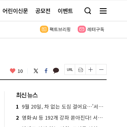
어린이신문
공모전
이벤트
검
메
색
뉴
창
전
열
체
팩트브리핑
레터구독
기
보
기
카
좋
트
페
10
페
인
글
글
카
위
이
아
이
쇄
자
자
오
터
스
요
지
하
크
크
톡
북
U
기
기
기
R
새
크
작
L
창
게
게
최신 뉴스
복
열
변
변
사
림
경
경
하
하
1
9월 20일, 차 없는 도심 걸어요…'서울 걷자 페스티벌' 선착순 5천명
기
기
2
영화·AI 등 192개 강좌 쏟아진다! 서울시민대학 선착순 신청