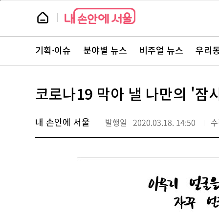
본
페
문
이
뉴
바
지
스
로
상
룸
가
단
뉴
기
으
스
로
기획·이슈
분야별 뉴스
비주얼 뉴스
우리동
주
이
요
동
서
비
스
코로나19 막아 낼 나만의 '잠
바
로
가
기
내 손안에 서울
발행일
2020.03.18. 14:50
수