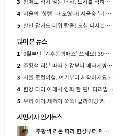
3
밤에도 식지 않는 더위, 도시를 식히는 시원한 해법은?
4
서울의 '핫템' 다 모였다! 서울숲 '더 서울마이소울 라운지' 오픈
5
발만 담가도 더위 탈출! 도심 피서는 청계천 '물 첨벙첨벙'
많이 본 뉴스
1
9월부턴 '기후동행패스' 쓰세요! 39세까지 청년 혜택
2
주황색 리본 따라 한강부터 메타세쿼이아 숲길까지…서울둘레길 15코스
3
서울 로컬여행, 여기부터 시작하세요 '서울에디션25'
4
한강 다리 아래서 영화 한 편! '다리밑 영화관' 무료 상영
5
우리 아이 체력이 쑥쑥! 클라이밍 키즈카페·어린이 체력장
시민기자 인기뉴스
주황색 리본 따라 한강부터 메타세쿼이아 숲길까지…서울둘레길 15코스