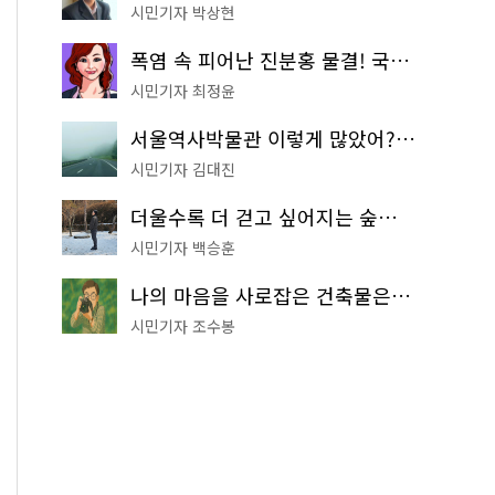
시민기자 박상현
폭염 속 피어난 진분홍 물결! 국립중앙박물관 배롱나무 명소
시민기자 최정윤
서울역사박물관 이렇게 많았어? 주말마다 한 곳씩 떠나는 역사 산책
시민기자 김대진
더울수록 더 걷고 싶어지는 숲길! 서울둘레길 '아차산 코스'
시민기자 백승훈
나의 마음을 사로잡은 건축물은? '서울시 건축상' 수상작 공개!
시민기자 조수봉