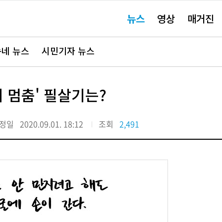
주
뉴스
영상
매거진
요
서
비
스
바
네 뉴스
시민기자 뉴스
로
가
기"
시 멈춤' 필살기는?
정일
2020.09.01. 18:12
조회
2,491