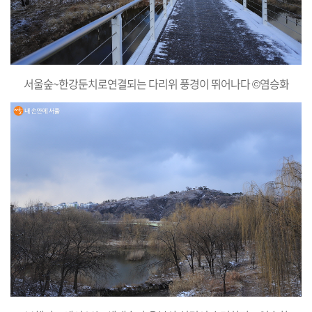
서울숲~한강둔치로연결되는 다리위 풍경이 뛰어나다 ©염승화