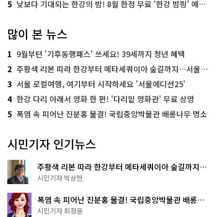
5
낮보다 기대되는 한강의 밤! 8월 한정 무료 '한강 밤핑' 예약은?
많이 본 뉴스
1
9월부턴 '기후동행패스' 쓰세요! 39세까지 청년 혜택
2
주황색 리본 따라 한강부터 메타세쿼이아 숲길까지…서울둘레길 15코스
3
서울 로컬여행, 여기부터 시작하세요 '서울에디션25'
4
한강 다리 아래서 영화 한 편! '다리밑 영화관' 무료 상영
5
폭염 속 피어난 진분홍 물결! 국립중앙박물관 배롱나무 명소
시민기자 인기뉴스
주황색 리본 따라 한강부터 메타세쿼이아 숲길까지…
서울둘레길 15코스
시민기자 박상현
폭염 속 피어난 진분홍 물결! 국립중앙박물관 배롱나
무 명소
시민기자 최정윤