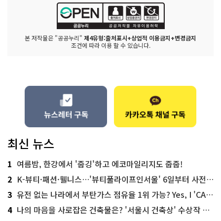
본 저작물은 "공공누리"
제4유형:출처표시+상업적 이용금지+변경금지
조건에 따라 이용 할 수 있습니다.
최신 뉴스
1
여름밤, 한강에서 '줍깅'하고 에코마일리지도 줍줍!
2
K-뷰티·패션·웰니스…'뷰티풀라이프인서울' 6일부터 사전 예약
3
유전 없는 나라에서 부탄가스 점유율 1위 가능? Yes, I 'CAN'
4
나의 마음을 사로잡은 건축물은? '서울시 건축상' 수상작 공개!