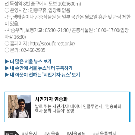
선 뚝섬역 8번 출구에서 도보 10분(600m)
○ 운영시간 : 연중무휴, 입장료 없음
- 단, 생태숲이나 곤충식물원 등 일부 공간은 월요일 휴관 및 관람 제한
이 있음.
- 사슴우리, 보행가교 : 05:30~21:30 / 곤충식물원 : 10:00~17:00(입장
마감 16:30)
○ 홈페이지 :
http://seoulforest.or.kr/
○ 문의 : 02-460-2905
▶ 더 많은 서울 뉴스 보기
▶ 내 손안에 서울 뉴스레터 구독하기
▶ 내 이웃이 전하는 '시민기자 뉴스' 보기
기
시민기자 염승화
사
발로 뛰는 시민기자! 네이버 인플루언서, '염승화의
작
역사 문화 나들이' 운영
성
자
프
로
기
필
태
#서울시
#서울숲
#서울공원
#서울특별시