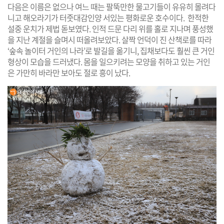
다음은 이름은 없으나 여느 때는 팔뚝만한 물고기들이 유유히 몰려다
니고 해오라기가 터줏대감인양 서있는 평화로운 호수이다. 한적한
설중 운치가 제법 돋보였다. 인적 드문 다리 위를 홀로 지나며 풍성했
을 지난 계절을 슬며시 떠올려보았다. 살짝 언덕이 진 산책로를 따라
‘숲속 놀이터 거인의 나라’로 발길을 옮기니, 집채보다도 훨씬 큰 거인
형상이 모습을 드러냈다. 몸을 일으키려는 모양을 취하고 있는 거인
은 가만히 바라만 보아도 절로 흥이 났다.