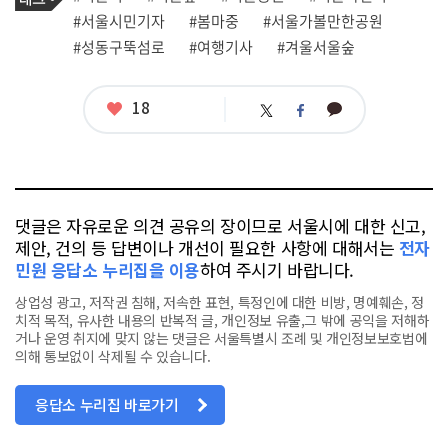
사
그
관
#서울시민기자
#봄마중
#서울가볼만한공원
련
#성동구뚝섬로
#여행기사
#겨울서울숲
태
그
좋
18
카
트
페
아
카
위
이
요
오
터
스
톡
북
댓글은 자유로운 의견 공유의 장이므로 서울시에 대한 신고,
제안, 건의 등 답변이나 개선이 필요한 사항에 대해서는
전자
민원 응답소 누리집을 이용
하여 주시기 바랍니다.
상업성 광고, 저작권 침해, 저속한 표현, 특정인에 대한 비방, 명예훼손, 정
치적 목적, 유사한 내용의 반복적 글, 개인정보 유출,그 밖에 공익을 저해하
거나 운영 취지에 맞지 않는 댓글은 서울특별시 조례 및 개인정보보호법에
의해 통보없이 삭제될 수 있습니다.
응답소 누리집 바로가기