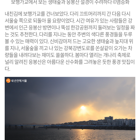
보행가교에서 보는 생태숲과 응봉산 설경이 수려하다 ©염승화
내친김에 보행가교를 건너보았다. 다리 끄트머리까지 간 다음 다시
서울숲 쪽으로 되돌아 올 요량이었다. 시간 여유가 있는 사람들은 강
변에서 인근 응봉산 방면이나 뚝섬 한강공원까지 둘러보는 일정을 짜
는 것도 추천한다. 다리를 지나는 동안 주변의 색다른 풍경들을 두루
볼 수 있는 매력이 있다. 신비감마저 드는 고요한 생태숲과 늪지대 위
를 지나, 서울숲을 끼고 나 있는 강북강변도로를 쏜살같이 오가는 차
량들을 내려다보는 재미도 쏠쏠하다. 봄마다 열리는 개나리 축제로
널리 알려진 응봉산은 아름다운 산수화를 그려놓은 듯한 풍경 맛집이
다.