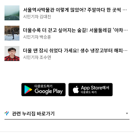
서울역사박물관 이렇게 많았어? 주말마다 한 곳씩 떠
나는 역사 산책
시민기자 김대진
더울수록 더 걷고 싶어지는 숲길! 서울둘레길 '아차산
코스'
시민기자 백승훈
더울 땐 잠시 쉬었다 가세요! 생수 냉장고부터 해피소
·무더위쉼터까지
시민기자 조수연
다
A
운
p
로
p
드
S
하
t
기
o
관련 누리집 바로가기
G
r
o
e
o
에
g
서