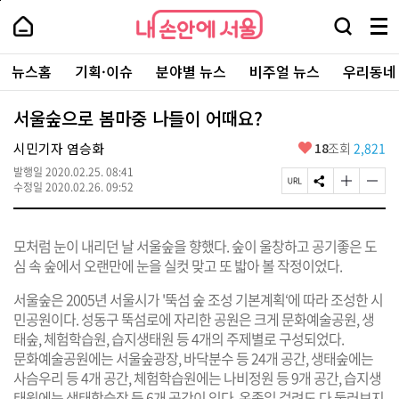
본
페
내
문
이
내
손
검
메
바
지
손
안
색
뉴
로
상
안
주
에
창
전
가
단
에
뉴스홈
기획·이슈
분야별 뉴스
비주얼 뉴스
우리동네
요
서
열
체
기
으
서
서
울
기
보
로
울
비
기
이
-
서울숲으로 봄마중 나들이 어때요?
스
동
서
바
울
좋
시민기자 염승화
18
조회
2,821
로
시
아
가
대
발행일
2020.02.25. 08:41
요
기
페
S
글
글
표
수정일
2020.02.26. 09:52
이
N
자
자
소
지
S
크
크
통
U
공
기
기
포
모처럼 눈이 내리던 날 서울숲을 향했다. 숲이 울창하고 공기좋은 도
R
유
크
작
털
L
하
게
게
심 속 숲에서 오랜만에 눈을 실컷 맞고 또 밟아 볼 작정이었다.
복
기
변
변
사
경
경
서울숲은 2005년 서울시가 '뚝섬 숲 조성 기본계획‘에 따라 조성한 시
하
하
민공원이다. 성동구 뚝섬로에 자리한 공원은 크게 문화예술공원, 생
기
기
태숲, 체험학습원, 습지생태원 등 4개의 주제별로 구성되었다.
문화예술공원에는 서울숲광장, 바닥분수 등 24개 공간, 생태숲에는
사슴우리 등 4개 공간, 체험학습원에는 나비정원 등 9개 공간, 습지생
태원에는 생태학습장 등 6개 공간이 있다. 온종일 걸려도 다 둘러보지