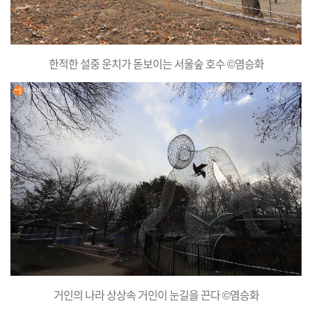
한적한 설중 운치가 돋보이는 서울숲 호수 ©염승화
거인의 나라 상상속 거인이 눈길을 끈다 ©염승화