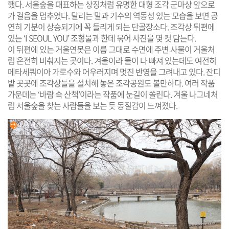
했다. 서울숲을 대표하는 상징처럼 유명한 대형 조각 군마상 앞으로
가 걸음을 멈추었다. 달리는 말과 기수의 역동성 있는 모습을 보면 공
연히 기분이 상승되기에 꼭 들리게 되는 단골장소다. 조각상 뒤편에
있는 ‘I SEOUL YOU’ 조형물과 한데 묶어 사진을 몇 컷 담는다.
이 뒤편에 있는 거울연못은 이름 그대로 수면에 주변 사물이 거울처
럼 온전히 비춰지는 곳이다. 겨울이라 물이 다 빠져 있는데도 여전히
메타세쿼이아 가로수와 어우러지며 멋진 반영을 그려내고 있다. 잔디
밭 곳곳에 조각상들을 설치해 놓은 조각공원도 볼만하다. 여러 작품
가운데는 ‘바람 속 산책’이라는 작품에 눈길이 쏠린다. 겨울 나그네처
럼 서울숲을 찾는 사람들을 보는 듯 동질감이 느껴졌다.