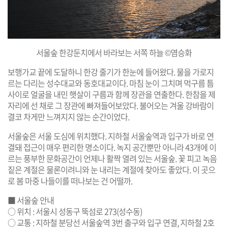
서울숲 한강둔치에서 바라보는 서쪽 하늘 ©염승화
보행가교 끝에 도달하니 한강 줄기가 한눈에 들어왔다. 물을 가로지
르는 다리는 성수대교와 동호대교이다. 마침 눈이 그치며 먹구름 틈
사이로 얼굴을 내민 햇살이 구름과 함께 장관을 연출한다. 한참을 제
자리에 선 채로 그 장관에 빠져들어보았다. 불어오는 겨울 강바람이
결코 차게만 느껴지지 않는 순간이었다.
서울숲은 서울 도심에 위치했다. 지하철 서울숲역과 입구가 바로 연
결돼 접근이 매우 편리한 명소이다. 녹지 공간뿐만 아니라 43개에 이
르는 풍부한 문화공간이 언제나 활짝 열려 있는 서울숲. 꽃 피고 녹음
짙은 계절은 물론이려니와 눈 내리는 계절에 찾아도 좋았다. 이 곳으
로 봄 마중 나들이를 떠나보는 건 어떨까.
■ 서울숲 안내
○ 위치 : 서울시 성동구 뚝섬로 273(성수동)
○ 교통 : 지하철 분당선 서울숲역 3번 출구와 입구 연결, 지하철 2호