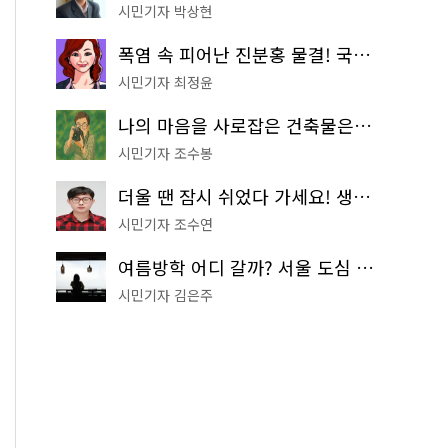
시민기자 박상현
폭염 속 피어난 진분홍 물결! 국립중앙박물관 배롱나무 명소
시민기자 최정윤
나의 마음을 사로잡은 건축물은? '서울시 건축상' 수상작 공개!
시민기자 조수봉
더울 땐 잠시 쉬었다 가세요! 생수 냉장고부터 해피소·무더위쉼터까지
시민기자 조수연
여름방학 어디 갈까? 서울 도심 무료 실내 여행 코스 추천
시민기자 김은주