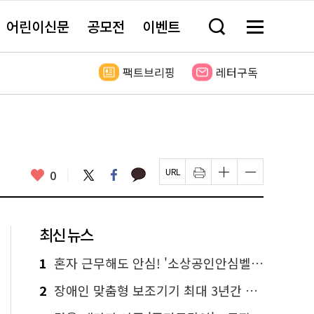
어린이신문
공모전
이벤트
검
메
색
뉴
창
전
열
체
팩트브리핑
레터구독
기
보
기
카
좋
트
페
0
페
인
글
글
카
위
이
아
이
쇄
자
자
오
터
스
요
지
하
크
크
톡
북
U
기
기
기
R
새
크
작
L
창
게
게
최신 뉴스
복
열
변
변
사
림
경
경
하
하
1
혼자 근무해도 안심! '소상공인안심벨' 신청하세요
기
기
2
장애인 맞춤형 보조기기 최대 3년간 무상 대여…삶의 질 높인다