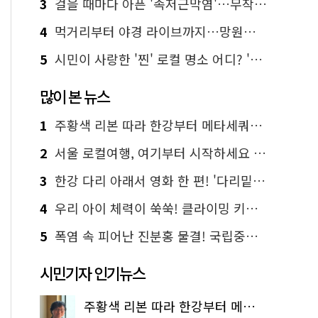
3
걸을 때마다 아픈 '족저근막염'…무작정 참지 말고 '이것' 해보세요!
4
먹거리부터 야경 라이브까지…망원한강공원 알짜 코스
5
시민이 사랑한 '찐' 로컬 명소 어디? '서울에디션25' 추천 코스
많이 본 뉴스
1
주황색 리본 따라 한강부터 메타세쿼이아 숲길까지…서울둘레길 15코스
2
서울 로컬여행, 여기부터 시작하세요 '서울에디션25'
3
한강 다리 아래서 영화 한 편! '다리밑 영화관' 무료 상영
4
우리 아이 체력이 쑥쑥! 클라이밍 키즈카페·어린이 체력장
5
폭염 속 피어난 진분홍 물결! 국립중앙박물관 배롱나무 명소
시민기자 인기뉴스
주황색 리본 따라 한강부터 메타세쿼이아 숲길까지…서울둘레길 15코스