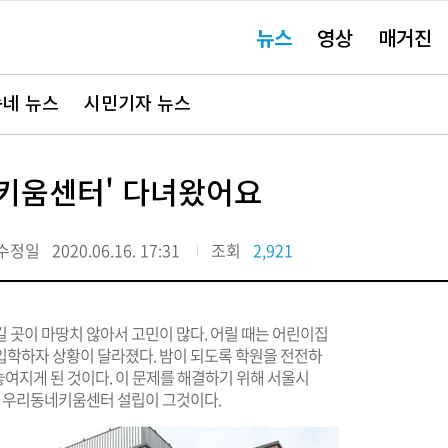
주
뉴스
영상
매거진
요
서
비
스
바
네 뉴스
시민기자 뉴스
로
가
기"
네키움센터' 다녀왔어요
수정일
2020.06.16. 17:31
조회
2,921
 곳이 마땅치 않아서 고민이 많다. 어릴 때는 어린이집
입학하자 상황이 달라졌다. 밤이 되도록 학원을 전전하
 놓여지게 된 것이다. 이 문제를 해결하기 위해 서울시
하는 우리동네키움센터 설립이 그것이다.