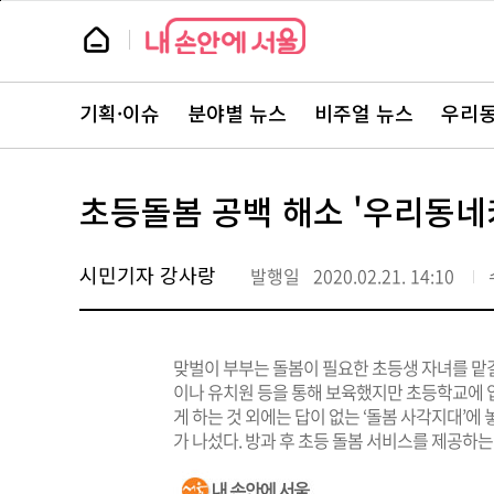
본
페
문
이
뉴
바
지
스
로
상
룸
가
단
뉴
기
으
스
로
기획·이슈
분야별 뉴스
비주얼 뉴스
우리동
주
이
요
동
서
비
스
초등돌봄 공백 해소 '우리동
바
로
가
기
시민기자 강사랑
발행일
2020.02.21. 14:10
맞벌이 부부는 돌봄이 필요한 초등생 자녀를 맡길
이나 유치원 등을 통해 보육했지만 초등학교에 
게 하는 것 외에는 답이 없는 ‘돌봄 사각지대’에
가 나섰다. 방과 후 초등 돌봄 서비스를 제공