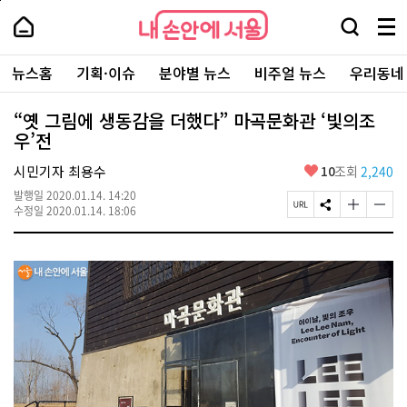
본
페
내
문
이
내
손
검
메
바
지
손
안
색
뉴
로
상
안
주
에
창
전
가
단
에
뉴스홈
기획·이슈
분야별 뉴스
비주얼 뉴스
우리동네
요
서
열
체
기
으
서
서
울
기
보
로
울
비
기
이
-
“옛 그림에 생동감을 더했다” 마곡문화관 ‘빛의조
스
동
서
우’전
바
울
로
시
가
좋
시민기자 최용수
10
조회
2,240
대
기
아
표
발행일
2020.01.14. 14:20
요
소
페
S
글
글
수정일
2020.01.14. 18:06
통
이
N
자
자
포
지
S
크
크
털
U
공
기
기
R
유
크
작
L
하
게
게
복
기
변
변
사
경
경
하
하
기
기