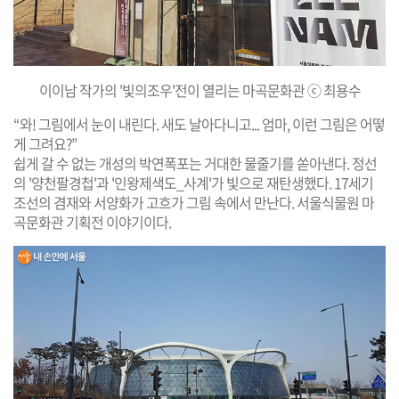
이이남 작가의 '빛의조우'전이 열리는 마곡문화관 ⓒ 최용수
“
와! 그림에서 눈이 내린다. 새도 날아다니고... 엄마, 이런 그림은 어떻
게 그려요?
”
쉽게 갈 수 없는 개성의 박연폭포는 거대한 물줄기를 쏟아낸다. 정선
의 '양천팔경첩'과 '인왕제색도_사계'가 빛으로 재탄생했다. 17세기
조선의 겸재와 서양화가 고흐가 그림 속에서 만난다. 서울식물원 마
곡문화관 기획전 이야기이다.