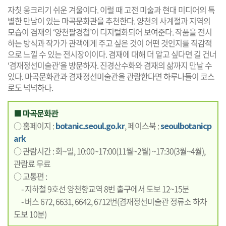
자칫 웅크리기 쉬운 겨울이다. 이럴 때 고전 미술과 현대 미디어의 특
별한 만남이 있는 마곡문화관을 추천한다. 양천의 사계절과 지역의
모습이 겸재의 ‘양천팔경첩’이 디지털화되어 보여준다. 작품을 전시
하는 방식과 작가가 관객에게 주고 싶은 것이 어떤 것인지를 직감적
으로 느낄 수 있는 전시장이이다. 겸재에 대해 더 알고 싶다면 길 건너
‘겸재정선미술관’을 방문하자. 진경산수화와 겸재의 삶까지 만날 수
있다. 마곡문화관과 겸재정선미술관을 관람한다면 하루나들이 코스
로도 넉넉하다.
■ 마곡문화관
○ 홈페이지 :
botanic.seoul.go.kr
, 페이스북 :
seoulbotanicp
ark
○ 관람시간 : 화~일, 10:00~17:00(11월~2월) ~17:30(3월~4월),
관람료 무료
○ 교통편 :
- 지하철 9호선 양천향교역 8번 출구에서 도보 12~15분
- 버스 672, 6631, 6642, 6712번(겸재정선미술관 정류소 하차
도보 10분)