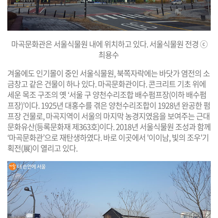
마곡문화관은 서울식물원 내에 위치하고 있다. 서울식물원 전경 ⓒ
최용수
겨울에도 인기몰이 중인 서울식물원, 북쪽자락에는 바닷가 염전의 소
금창고 같은 건물이 하나 있다. 마곡문화관이다. 콘크리트 기초 위에
세운 목조 구조의 옛 ‘서울 구 양천수리조합 배수펌프장(이하 배수펌
프장)’이다. 1925년 대홍수를 겪은 양천수리조합이 1928년 완공한 펌
프장 건물로, 마곡지역이 서울의 마지막 농경지였음을 보여주는 근대
문화유산(등록문화재 제363호)이다. 2018년 서울식물원 조성과 함께
‘마곡문화관’으로 재탄생하였다. 바로 이곳에서 '이이남, 빛의 조우'기
획전(展)이 열리고 있다.