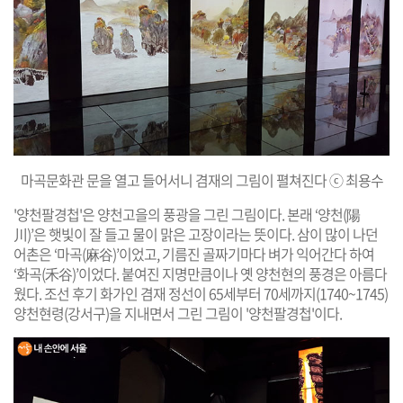
마곡문화관 문을 열고 들어서니 겸재의 그림이 펼쳐진다 ⓒ 최용수
'양천팔경첩'은 양천고을의 풍광을 그린 그림이다. 본래 ‘양천(陽
川)’은 햇빛이 잘 들고 물이 맑은 고장이라는 뜻이다. 삼이 많이 나던
어촌은 ‘마곡(麻谷)’이었고, 기름진 골짜기마다 벼가 익어간다 하여
‘화곡(禾谷)’이었다. 붙여진 지명만큼이나 옛 양천현의 풍경은 아름다
웠다. 조선 후기 화가인 겸재 정선이 65세부터 70세까지(1740~1745)
양천현령(강서구)을 지내면서 그린 그림이 '양천팔경첩'이다.