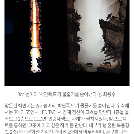
3m 높이의 '
박
연폭포'
가 물줄기를 쏟아낸다
ⓒ 최용수
맞은편 벽면에는 3m 높이의 '박연폭포'가 물줄기를 쏟아낸다. 우측에
서는 3대의 55인치 LED TV에서 겸재 정선이 고흐를 만난다. 1층을 둘
러보고 2층으로 오르면 '인왕제색도_사계'가 펼쳐져있다. 빔 프로젝
트를 통하면 ‘그곳에 가고 싶은 작가’를 만난다. 내부가 뻥 뚫린 복층형
(1, 2층) 마곡문화관 기획전 관람은 2층에서 마무리된다. 출구를 나와