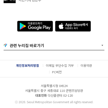
시민기자 김은주
다
A
운
p
로
p
드
S
하
t
기
o
관련 누리집 바로가기
G
r
o
e
o
에
g
서
l
다
개인정보처리방침
이메일 무단수집 거부
이용약관
e
운
P
로
PC버전
l
드
a
하
y
기
서울특별시청 04524
서울특별시 중구 세종대로 110 콘텐츠담당관
대표전화
다산콜센터
02-120
ⓒ
2020. Seoul Metropolitan Government all rights reserved.