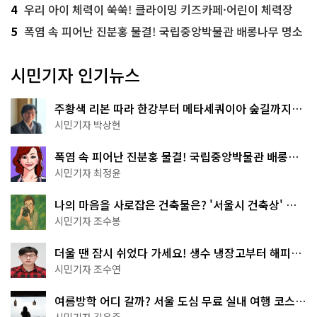
4
우리 아이 체력이 쑥쑥! 클라이밍 키즈카페·어린이 체력장
5
폭염 속 피어난 진분홍 물결! 국립중앙박물관 배롱나무 명소
시민기자 인기뉴스
주황색 리본 따라 한강부터 메타세쿼이아 숲길까지…
서울둘레길 15코스
시민기자 박상현
폭염 속 피어난 진분홍 물결! 국립중앙박물관 배롱나
무 명소
시민기자 최정윤
나의 마음을 사로잡은 건축물은? '서울시 건축상' 수
상작 공개!
시민기자 조수봉
더울 땐 잠시 쉬었다 가세요! 생수 냉장고부터 해피소
·무더위쉼터까지
시민기자 조수연
여름방학 어디 갈까? 서울 도심 무료 실내 여행 코스
추천