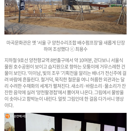
마곡문화관은 옛 ‘서울 구 양천수리조합 배수펌프장'을 새롭게 단장
하여 조성했다
ⓒ 최용수
지하철 9호선 양천향교역 8번출구에서 약 10여분, 걷다보니 서울식
물원 호수공원이 보이고 습지원으로 향하는 모퉁이에 거무스레한 건
물이 보인다. '이이남, 빛의 조우 '기획전을 알리는 배너가 전신주에 걸
려 바람에 흔들린다. 철거덕, 묵직한 철문을 여니 허름한 외관과는 달
리 수려한 수채화의 세계가 펼쳐진다. 새소리·바람소리·물소리가 잔
잔한 음악에 실려 '양천팔경첩'에서 뿜어져 나온다. 그림에서 물방울
이 솟아나고 함박눈이 내린다. 얼핏 그림인데 한 걸음 다가서니 영상
이다.