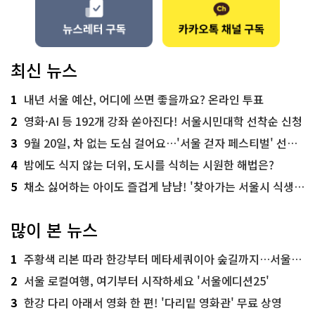
최신 뉴스
1
내년 서울 예산, 어디에 쓰면 좋을까요? 온라인 투표
2
영화·AI 등 192개 강좌 쏟아진다! 서울시민대학 선착순 신청
3
9월 20일, 차 없는 도심 걸어요…'서울 걷자 페스티벌' 선착순 5천명
4
밤에도 식지 않는 더위, 도시를 식히는 시원한 해법은?
5
채소 싫어하는 아이도 즐겁게 냠냠! '찾아가는 서울시 식생활 교육' 현장
많이 본 뉴스
1
주황색 리본 따라 한강부터 메타세쿼이아 숲길까지…서울둘레길 15코스
2
서울 로컬여행, 여기부터 시작하세요 '서울에디션25'
3
한강 다리 아래서 영화 한 편! '다리밑 영화관' 무료 상영