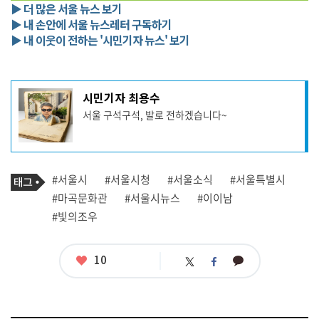
▶ 더 많은 서울 뉴스 보기
▶ 내 손안에 서울 뉴스레터 구독하기
▶ 내 이웃이 전하는 '시민기자 뉴스' 보기
기
시민기자 최용수
사
서울 구석구석, 발로 전하겠습니다~
작
성
자
프
로
기
필
태
#서울시
#서울시청
#서울소식
#서울특별시
사
그
관
#마곡문화관
#서울시뉴스
#이이남
련
#빛의조우
태
그
좋
10
카
트
페
아
카
위
이
요
오
터
스
톡
북