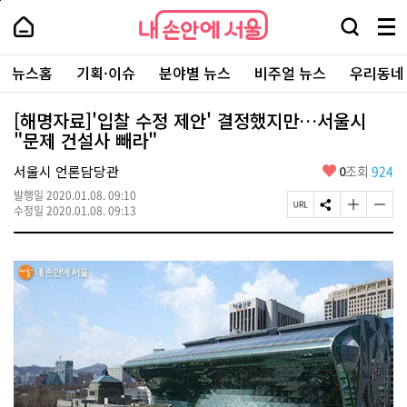
본
페
내
문
이
내
손
검
메
바
지
손
안
색
뉴
로
상
안
주
에
창
전
가
단
에
뉴스홈
기획·이슈
분야별 뉴스
비주얼 뉴스
우리동네
요
서
열
체
기
으
서
서
울
기
보
로
울
비
기
이
-
[해명자료]'입찰 수정 제안' 결정했지만…서울시
스
동
서
"문제 건설사 빼라"
바
울
로
시
가
좋
서울시 언론담당관
0
조회
924
대
기
아
표
발행일
2020.01.08. 09:10
요
소
페
S
글
글
수정일
2020.01.08. 09:13
통
이
N
자
자
포
지
S
크
크
털
U
공
기
기
R
유
크
작
L
하
게
게
복
기
변
변
사
경
경
하
하
기
기