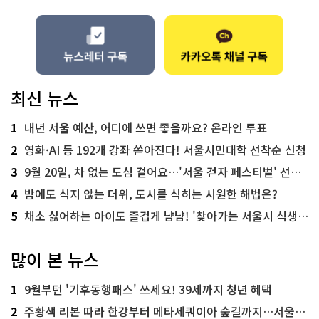
최신 뉴스
1
내년 서울 예산, 어디에 쓰면 좋을까요? 온라인 투표
2
영화·AI 등 192개 강좌 쏟아진다! 서울시민대학 선착순 신청
3
9월 20일, 차 없는 도심 걸어요…'서울 걷자 페스티벌' 선착순 5천명
4
밤에도 식지 않는 더위, 도시를 식히는 시원한 해법은?
5
채소 싫어하는 아이도 즐겁게 냠냠! '찾아가는 서울시 식생활 교육' 현장
많이 본 뉴스
1
9월부턴 '기후동행패스' 쓰세요! 39세까지 청년 혜택
2
주황색 리본 따라 한강부터 메타세쿼이아 숲길까지…서울둘레길 15코스