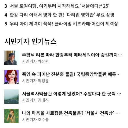
3
서울 로컬여행, 여기부터 시작하세요 '서울에디션25'
4
한강 다리 아래서 영화 한 편! '다리밑 영화관' 무료 상영
5
우리 아이 체력이 쑥쑥! 클라이밍 키즈카페·어린이 체력장
시민기자 인기뉴스
주황색 리본 따라 한강부터 메타세쿼이아 숲길까지…
서울둘레길 15코스
시민기자 박상현
폭염 속 피어난 진분홍 물결! 국립중앙박물관 배롱나
무 명소
시민기자 최정윤
서울역사박물관 이렇게 많았어? 주말마다 한 곳씩 떠
나는 역사 산책
시민기자 김대진
나의 마음을 사로잡은 건축물은? '서울시 건축상' 수
상작 공개!
시민기자 조수봉