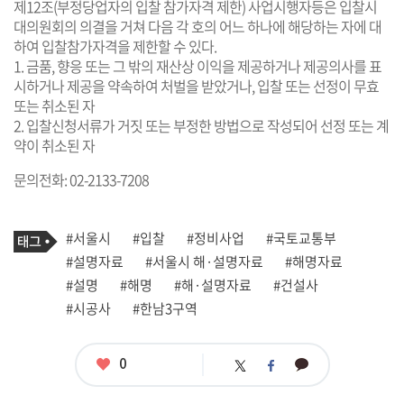
제12조(부정당업자의 입찰 참가자격 제한) 사업시행자등은 입찰시
대의원회의 의결을 거쳐 다음 각 호의 어느 하나에 해당하는 자에 대
하여 입찰참가자격을 제한할 수 있다.
1. 금품, 향응 또는 그 밖의 재산상 이익을 제공하거나 제공의사를 표
시하거나 제공을 약속하여 처벌을 받았거나, 입찰 또는 선정이 무효
또는 취소된 자
2. 입찰신청서류가 거짓 또는 부정한 방법으로 작성되어 선정 또는 계
약이 취소된 자
문의전화: 02-2133-7208
기
태
#서울시
#입찰
#정비사업
#국토교통부
사
그
관
#설명자료
#서울시 해·설명자료
#해명자료
련
#설명
#해명
#해·설명자료
#건설사
태
그
#시공사
#한남3구역
좋
0
카
트
페
아
카
위
이
요
오
터
스