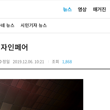
주
뉴스
영상
매거진
요
서
비
스
바
네 뉴스
시민기자 뉴스
로
가
기"
P디자인페어
수정일
2019.12.06. 10:21
조회
1,868