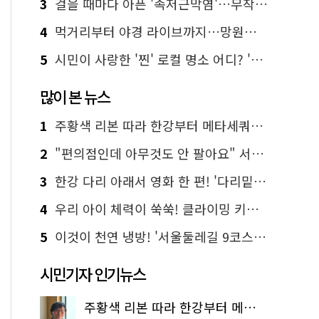
3
걸을 때마다 아픈 '족저근막염'…무작정 참지 말고 '이것' 해보세요!
4
먹거리부터 야경 라이브까지…망원한강공원 알짜 코스
5
시민이 사랑한 '찐' 로컬 명소 어디? '서울에디션25' 추천 코스
많이 본 뉴스
1
주황색 리본 따라 한강부터 메타세쿼이아 숲길까지…서울둘레길 15코스
2
"편의점인데 아무것도 안 팔아요" 서울에서 가장 특별한 편의점의 정체
3
한강 다리 아래서 영화 한 편! '다리밑 영화관' 무료 상영
4
우리 아이 체력이 쑥쑥! 클라이밍 키즈카페·어린이 체력장
5
이것이 천연 냉방! '서울둘레길 9코스'로 숲속 피서 떠나볼까
시민기자 인기뉴스
주황색 리본 따라 한강부터 메타세쿼이아 숲길까지…서울둘레길 15코스