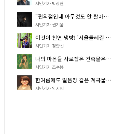
시민기자 박상현
"편의점인데 아무것도 안 팔아요" 서울에서 가장 특별한 편의점의 정체
시민기자 권기윤
이것이 천연 냉방! '서울둘레길 9코스'로 숲속 피서 떠나볼까
시민기자 정향선
나의 마음을 사로잡은 건축물은? '서울시 건축상' 수상작 공개!
시민기자 조수봉
한여름에도 얼음장 같은 계곡물! 서울 '진관사 계곡'이 천국이네~
시민기자 양지영