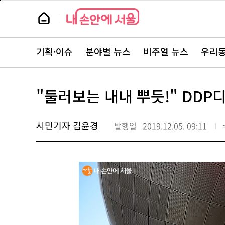
본
페
문
이
뉴
바
지
스
로
상
룸
가
단
뉴
기
으
스
로
기획·이슈
분야별 뉴스
비주얼 뉴스
우리동
주
이
요
동
서
비
스
"둘러보는 내내 뿌듯!" DD
바
로
가
기
시민기자 김윤경
발행일
2019.12.05. 09:11