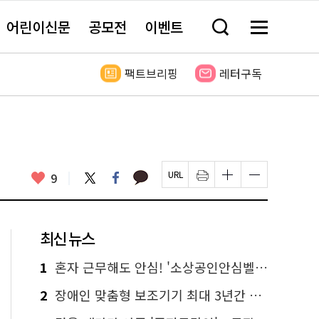
어린이신문
공모전
이벤트
검
메
색
뉴
창
전
열
체
팩트브리핑
레터구독
기
보
기
카
좋
트
페
9
페
인
글
글
카
위
이
아
이
쇄
자
자
오
터
스
요
지
하
크
크
톡
북
U
기
기
기
R
새
크
작
L
창
게
게
최신 뉴스
복
열
변
변
사
림
경
경
하
하
1
혼자 근무해도 안심! '소상공인안심벨' 신청하세요
기
기
2
장애인 맞춤형 보조기기 최대 3년간 무상 대여…삶의 질 높인다