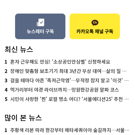
최신 뉴스
1
혼자 근무해도 안심! '소상공인안심벨' 신청하세요
2
장애인 맞춤형 보조기기 최대 3년간 무상 대여…삶의 질 높인다
3
걸을 때마다 아픈 '족저근막염'…무작정 참지 말고 '이것' 해보세요!
4
먹거리부터 야경 라이브까지…망원한강공원 알짜 코스
5
시민이 사랑한 '찐' 로컬 명소 어디? '서울에디션25' 추천 코스
많이 본 뉴스
1
주황색 리본 따라 한강부터 메타세쿼이아 숲길까지…서울둘레길 15코스