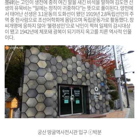
墨碑)는 고인이 생전에 중히 여긴 말을 새긴 비석을 말하며 김도연 선
생의 유묵비는 “일에는 정직이 귀중하다”는 뜻으로 풀이된다. 양천에
서 태어난 선생은 3.1운동의 도화선이 됐던 1919년 2.8독립선언의 주
역 중 한사람으로 조선어학회에 몸담으며 독립운동가로 활동했다. 창
씨개명에 응하지 않아
‘불령성인’으로 낙인이 찍혀 일제의 감시대상
이 됐고 1942년에 체포돼 광복이 되기까지 옥고를 치른 역사적 인물
이다.
궁산 땅굴역사전시관 입구 ⓒ박분