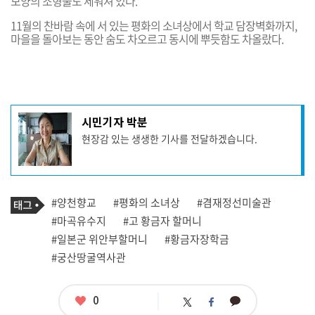
모양의 조형물도 세워져 있다.
11월의 찬바람 속에 서 있는 평화의 소녀상에서 학교 담장벽화까지,
마을을 돌아보는 동안
숨도 차오르고 동시에 뿌듯함도 차올랐다.
기
시민기자 박분
사
현장감 있는 생생한 기사를 전달하겠습니다.
작
성
자
프
로
기
필
태
#양천향교
#평화의 소녀상
#겸재정선미술관
사
그
관
#마곡유수지
#고 황금자 할머니
련
#일본군 위안부할머니
#황금자장학금
태
그
#궁산땅굴역사관
좋
0
카
트
페
아
카
위
이