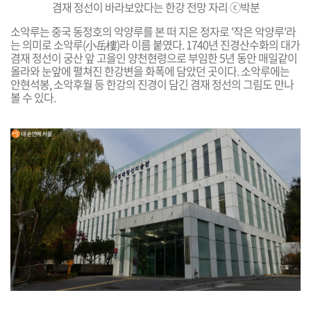
겸재 정선이 바라보았다는 한강 전망 자리 ⓒ박분
소악루는 중국 동정호의 악양루를 본 떠 지은 정자로 '작은 악양루'라
는 의미로 소악루(小岳樓)라 이름 붙였다. 1740년 진경산수화의 대가
겸재
정선이 궁산 앞 고을인 양천현령으로 부임한 5년 동안 매일같이
올라와 눈앞에 펼쳐진 한강변을 화폭에 담았던 곳이다. 소악루에는
안현석봉, 소악후월 등 한강의 진경이 담긴 겸재 정선의 그림도 만나
볼 수 있다.