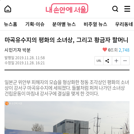
본
페
내
문
이
내
손
검
메
바
지
손
안
색
뉴
로
상
안
주
에
창
전
가
단
에
뉴스홈
기획·이슈
분야별 뉴스
비주얼 뉴스
우리동네
요
서
열
체
기
으
서
서
울
기
보
로
울
비
기
이
-
마곡유수지의 평화의 소녀상, 그리고 황금자 할머니
스
동
서
바
울
좋
시민기자 박분
0
조회
2,748
로
시
아
가
대
발행일
2019.11.28. 11:58
요
기
페
S
글
글
표
수정일
2019.11.28. 16:21
이
N
자
자
소
지
S
크
크
통
U
공
기
기
포
일본군 위안부 피해자의 모습을 형상화한 청동 조각상인 평화의 소녀
R
유
크
작
털
상이 강서구 마곡유수지에 세워졌다. 들불처럼 퍼져 나가던 소녀상
L
하
게
게
건립운동이 마침내 강서구에 결실을 맺게 한 것이다.
복
기
변
변
사
경
경
하
하
기
기