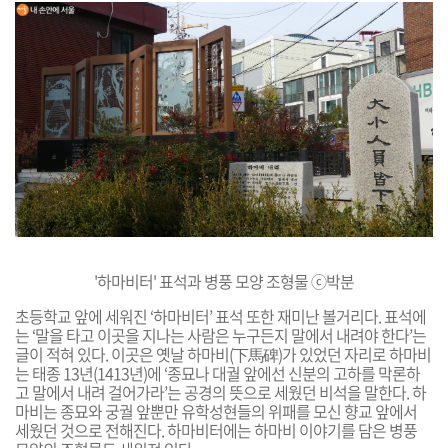
'하마비터' 표석과 병풍 모양 조형물 ⓒ박분
초등학교 앞에 세워진 ‘하마비터’ 표석 또한 재미난 볼거리다. 표석에
는 ‘말을 타고 이곳을 지나는 사람은 누구든지 말에서 내려야 한다’는
글이 적혀 있다. 이곳은 옛날 하마비(下馬碑)가 있었던 자리로 하마비
는 태종 13년(1413년)에 ‘종묘나 대궐 앞에선 신분의 고하를 막론하
고 말에서 내려 걸어가라’는 공경의 뜻으로 세웠던 비석을 말한다. 하
마비는 종묘와 궁궐 앞뿐만 유학성현들의 위패를 모신 향교 앞에서
세웠던 것으로 전해진다. 하마비터에는 하마비 이야기를 담은 병풍