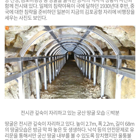
함께 전시돼 있다. 일제의 침략야욕이 극에 달하던 1930년대 후반, 중
국에 대한 침략을 준비하던 일본이 지금의 김포공항 자리에 비행장을
세우는 사진도 보인다.
전시관 깊숙이 자리하고 있는 궁산 땅굴 모습 ⓒ박분
땅굴은 전시관 깊숙이 자리하고 있다. 높이 2.7m, 폭 2.2m, 길이 68m
의 땅굴모습은 방금 막 파 놓은 듯 생생하다. 낙석 등의 안전문제로 유
리문을 통해서만 궁산 땅굴 내부를 볼 수 있도록 장치했지만 울퉁불