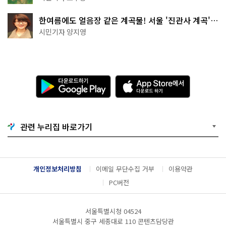
한여름에도 얼음장 같은 계곡물! 서울 '진관사 계곡'이
천국이네~
시민기자 양지영
다
A
운
p
로
p
드
S
하
t
기
o
관련 누리집 바로가기
G
r
o
e
o
에
g
서
l
다
개인정보처리방침
이메일 무단수집 거부
이용약관
e
운
P
로
PC버전
l
드
a
하
y
기
서울특별시청 04524
서울특별시 중구 세종대로 110 콘텐츠담당관