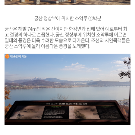
궁산 정상부에 위치한 소악루 ⓒ박분
궁산은 해발 74m의 작은 산이지만 한강변과 접해 있어 예로부터 최
고 절경의 하나로 손꼽혔다. 궁산 정상부에 위치한 소악루에 이르면
일대의 풍경은 더욱 수려한 모습으로 다가온다. 조선의 시인묵객들은
궁산 소악루에 올라 아름다운 풍광을 노래했다.