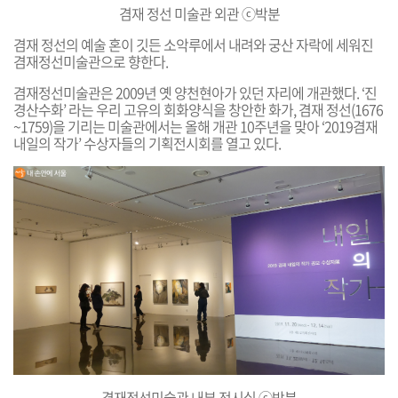
겸재 정선 미술관 외관 ⓒ박분
겸재
정선의 예술 혼이 깃든 소악루에서 내려와 궁산 자락에 세워진
겸재정선미술관으로 향한다.
겸재정선미술관은 2009년 옛 양천현아가 있던 자리에 개관했다. ‘진
경산수화’ 라는 우리 고유의 회화양식을 창안한 화가, 겸재
정선(1676
~1759)을 기리는 미술관에서는 올해 개관 10주년을 맞아 ‘2019겸재
내일의 작가’ 수상자들의 기획전시회를 열고 있다.
겸재정선미술관 내부 전시실 ⓒ박분