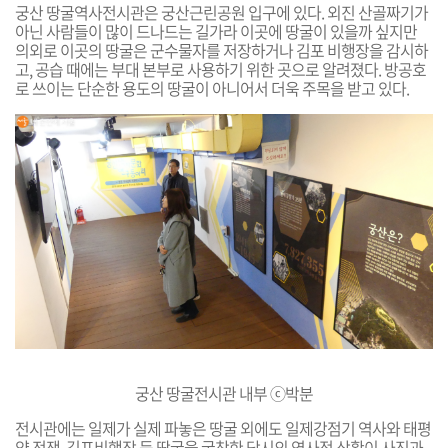
궁산 땅굴역사전시관은 궁산근린공원 입구에 있다. 외진 산골짜기가
아닌 사람들이 많이 드나드는 길가라 이곳에 땅굴이 있을까 싶지만
의외로 이곳의 땅굴은 군수물자를 저장하거나 김포 비행장을 감시하
고, 공습 때에는 부대 본부로 사용하기 위한 곳으로 알려졌다. 방공호
로 쓰이는 단순한 용도의 땅굴이 아니어서 더욱 주목을 받고 있다.
궁산 땅굴전시관 내부 ⓒ박분
전시관에는 일제가 실제 파놓은 땅굴 외에도 일제강점기 역사와 태평
양 전쟁, 김포비행장 등 땅굴을 굴착한 당시의 역사적 상황이 사진과