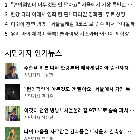
2
"편의점인데 아무것도 안 팔아요" 서울에서 가장 특별한 편의점의 정체
3
한강 다리 아래서 영화 한 편! '다리밑 영화관' 무료 상영
4
이것이 천연 냉방! '서울둘레길 9코스'로 숲속 피서 떠나볼까
5
우리 아이 체력이 쑥쑥! 클라이밍 키즈카페·어린이 체력장
시민기자 인기뉴스
주황색 리본 따라 한강부터 메타세쿼이아 숲길까지…
서울둘레길 15코스
시민기자 박상현
"편의점인데 아무것도 안 팔아요" 서울에서 가장 특별
한 편의점의 정체
시민기자 권기윤
이것이 천연 냉방! '서울둘레길 9코스'로 숲속 피서 떠
나볼까
시민기자 정향선
나의 마음을 사로잡은 건축물은? '서울시 건축상' 수
상작 공개!
시민기자 조수봉