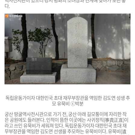
다.
독립운동가이자 대한민국 초대 재무부장관을 역임한 김도연 성생 추
모 유묵비 ⓒ박분
궁산 땅굴역사전시관으로 가기 전, 궁산 아래 길모퉁이에 자리한 작
은 공원에도 들러본다. 인적이 뜸한 이곳에는 사귀정직(事貴正直)이
라고 쓰인 유묵비가 세워져 있다. 독립운동가이자 대한민국 초대 재
무부장관을 역임한 김도연 선생을 추모하는 유묵비이다. 유묵비(遺