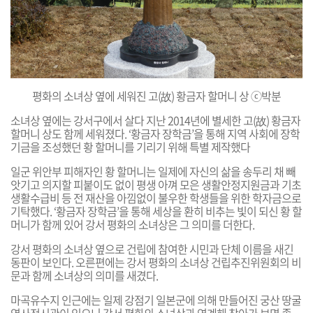
평화의
소녀상 옆에 세워진
고(故) 황금자 할머니 상 ⓒ박분
소녀상 옆에는 강서구에서 살다 지난 2014년에 별세한 고(故) 황금자
할머니 상도 함께 세워졌다. ‘황금자 장학금’을 통해 지역 사회에 장학
기금을 조성했던 황 할머니를 기리기 위해 특별 제작했다
일군 위안부 피해자인 황 할머니는 일제에 자신의 삶을 송두리 채 빼
앗기고 의지할 피붙이도 없이 평생 아껴 모은 생활안정지원금과 기초
생활수급비 등 전 재산을 아낌없이 불우한 학생들을 위한 학자금으로
기탁했다. ‘황금자 장학금’을 통해 세상을 환히 비추는 빛이 되신 황 할
머니가 함께 있어 강서 평화의 소녀상은 그 의미를 더한다.
강서 평화의 소녀상 옆으로 건립에 참여한 시민과 단체 이름을 새긴
동판이 보인다. 오른편에는 강서 평화의 소녀상 건립추진위원회의 비
문과 함께 소녀상의 의미를 새겼다.
마곡유수지 인근에는 일제 강점기 일본군에 의해 만들어진 궁산 땅굴
역사전시관이 있으니 강서 평화의 소녀상과 연계해 찾아가 보면 좋