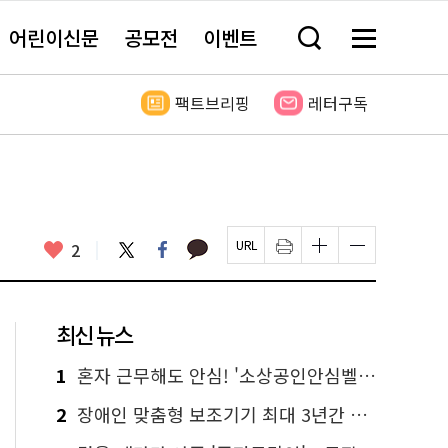
어린이신문
공모전
이벤트
검
메
색
뉴
창
전
열
체
팩트브리핑
레터구독
기
보
기
카
좋
트
페
2
페
인
글
글
카
위
이
아
이
쇄
자
자
오
터
스
요
지
하
크
크
톡
북
U
기
기
기
R
새
크
작
L
창
게
게
최신 뉴스
복
열
변
변
사
림
경
경
하
하
1
혼자 근무해도 안심! '소상공인안심벨' 신청하세요
기
기
2
장애인 맞춤형 보조기기 최대 3년간 무상 대여…삶의 질 높인다