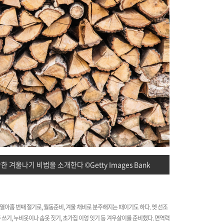
 겨울나기 비법을 소개한다 ©Getty Images Bank
중 열아홉 번째 절기로, 월동준비, 겨울 채비로 분주해지는 때이기도 하다. 옛 선조
 쓰기, 누비옷이나 솜옷 짓기, 초가집 이엉 잇기 등 겨우살이를 준비했다. 면역력