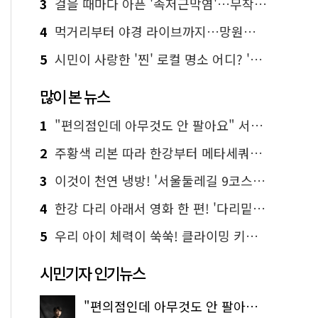
3
걸을 때마다 아픈 '족저근막염'…무작정 참지 말고 '이것' 해보세요!
4
먹거리부터 야경 라이브까지…망원한강공원 알짜 코스
5
시민이 사랑한 '찐' 로컬 명소 어디? '서울에디션25' 추천 코스
많이 본 뉴스
1
"편의점인데 아무것도 안 팔아요" 서울에서 가장 특별한 편의점의 정체
2
주황색 리본 따라 한강부터 메타세쿼이아 숲길까지…서울둘레길 15코스
3
이것이 천연 냉방! '서울둘레길 9코스'로 숲속 피서 떠나볼까
4
한강 다리 아래서 영화 한 편! '다리밑 영화관' 무료 상영
5
우리 아이 체력이 쑥쑥! 클라이밍 키즈카페·어린이 체력장
시민기자 인기뉴스
"편의점인데 아무것도 안 팔아요" 서울에서 가장 특별한 편의점의 정체