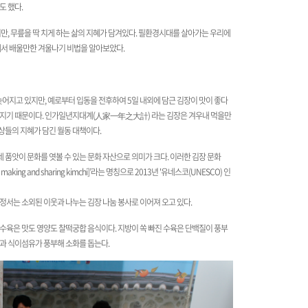
도 했다.
, 무릎을 딱 치게 하는 삶의 지혜가 담겨있다. 필환경시대를 살아가는 우리에
습에서 배울만한 겨울나기 비법을 알아보았다.
 늦어지고 있지만, 예로부터 입동을 전후하여 5일 내외에 담근 김장이 맛이 좋다
들어지기 때문이다. 인가일년지대계(人家一年之大計) 라는 김장은 겨우내 먹을만
상들의 지혜가 담긴 월동 대책이다.
품앗이 문화를 엿볼 수 있는 문화 자산으로 의미가 크다. 이러한 김장 문화
king and sharing kimchi]’라는 명칭으로 2013년 '유네스코(UNESCO) 인
정서는 소외된 이웃과 나누는 김장 나눔 봉사로 이어져 오고 있다.
 수육은 맛도 영양도 찰떡궁합 음식이다. 지방이 쏙 빠진 수육은 단백질이 풍부
과 식이섬유가 풍부해 소화를 돕는다. ​