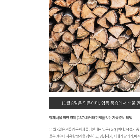
11월 8일은 입동이다. 입동 풍습에서 배울 만한
함께 서울 착한 경제 (137) 과거와 현재를 잇는 겨울 준비 비법
11월 8일은 겨울의 문턱에 들어선다는 '입동'(立冬)이다. 24절기 
들은 겨우내 사용할 땔감을 장만하고, 김장하기, 시래기 말리기, 메주