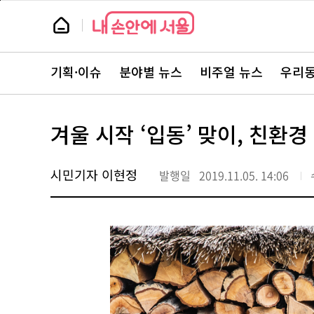
본
페
문
이
뉴
바
지
스
로
상
룸
가
단
뉴
기
으
스
로
기획·이슈
분야별 뉴스
비주얼 뉴스
우리동
주
이
요
동
서
비
스
겨울 시작 ‘입동’ 맞이, 친환
바
로
가
기
시민기자 이현정
발행일
2019.11.05. 14:06