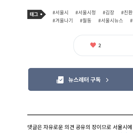
기
태
#서울시
#서울시청
#김장
#친
사
그
관
#겨울나기
#월동
#서울시뉴스
련
태
그
좋
2
아
요
댓글은 자유로운 의견 공유의 장이므로 서울시에 대