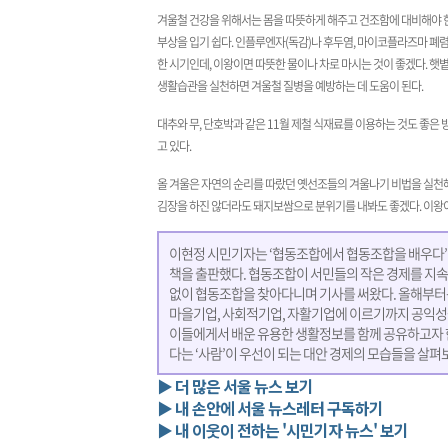
겨울철 건강을 위해서는 몸을 따뜻하게 해주고 건조함에 대비해야 한
부상을 입기 쉽다. 인플루엔자(독감)나 후두염, 마이코플라즈마 폐렴
한 시기인데, 이왕이면 따뜻한 물이나 차로 마시는 것이 좋겠다. 햇
생활습관을 실천하면 겨울철 질병을 예방하는 데 도움이 된다.
대추와 무, 단호박과 같은 11월 제철 식재료를 이용하는 것도 좋은
고 있다.
올 겨울은 자연의 순리를 따랐던 옛선조들의 겨울나기 비법을 실천
김장을 하진 않더라도 돼지보쌈으로 분위기를 내봐도 좋겠다. 이왕
이현정 시민기자는 ‘협동조합에서 협동조합을 배우다’
책을 출판했다. 협동조합이 서민들의 작은 경제를 지
없이 협동조합을 찾아다니며 기사를 써왔다. 올해부터
마을기업, 사회적기업, 자활기업에 이르기까지 공익성
이들에게서 배운 유용한 생활정보를 함께 공유하고자 한
다는 ‘사람’이 우선이 되는 대안 경제의 모습들을 살펴
▶ 더 많은 서울 뉴스 보기
▶ 내 손안에 서울 뉴스레터 구독하기
▶ 내 이웃이 전하는 '시민기자 뉴스' 보기