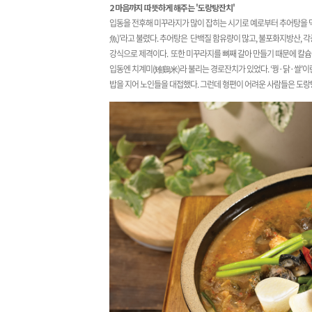
2 마음까지 따뜻하게 해주는 '도랑탕잔치'
입동을 전후해 미꾸라지가 많이 잡히는 시기로 예로부터 추어탕을 먹
魚)'라고 불렸다. 추어탕은 단백질 함유량이 많고, 불포화지방산, 각
강식으로 제격이다. ​또한 미꾸라지를 뼈째 갈아 만들기 때문에 칼슘 
입동엔 치계미(雉鷄米)라 불리는 경로잔치가 있었다. ‘꿩·닭·쌀’이란
밥을 지어 노인들을 대접했다. 그런데 형편이 어려운 사람들은 도랑