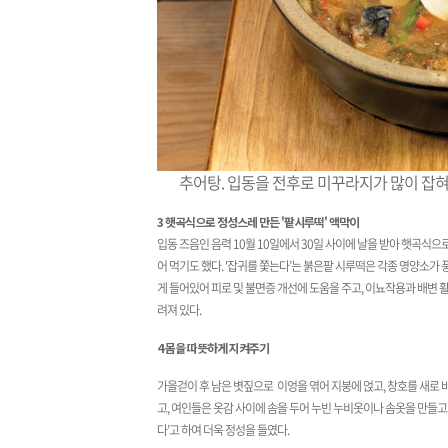
추어탕. 입동을 전후로 미꾸라지가 많이 잡혀 예부
3 햇곡식으로 정성스레 만든 '팥시루떡' 액막이
입동 즈음인 음력 10월 10일에서 30일 사이에 날을 받아 햇곡식으
어 먹기도 했다. '잡귀를 쫓는다’는 붉은팥 시루떡은 각종 영양소가
게 들어있어 피로 및 불면증 개선에 도움을 주고, 이뇨작용과 배변 
려져 있다.
4 몸을 따뜻하게 지켜주기
가을걷이 후 남은 볏짚으로 이엉을 엮어 지붕에 얹고, 창호를 새로 
고, 여인들은 옷감 사이에 솜을 두어 누빈 누비옷이나 솜옷을 만들고, 
다’고 하여 더욱 정성을 들였다.