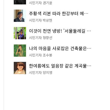
시민기자 권기윤
주황색 리본 따라 한강부터 메타세쿼이아 숲길까지…서울둘레길 15코스
시민기자 박상현
이것이 천연 냉방! '서울둘레길 9코스'로 숲속 피서 떠나볼까
시민기자 정향선
나의 마음을 사로잡은 건축물은? '서울시 건축상' 수상작 공개!
시민기자 조수봉
한여름에도 얼음장 같은 계곡물! 서울 '진관사 계곡'이 천국이네~
시민기자 양지영