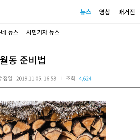
주
뉴스
영상
매거진
요
서
비
스
바
네 뉴스
시민기자 뉴스
로
가
기"
경 월동 준비법
수정일
2019.11.05. 16:58
조회
4,624