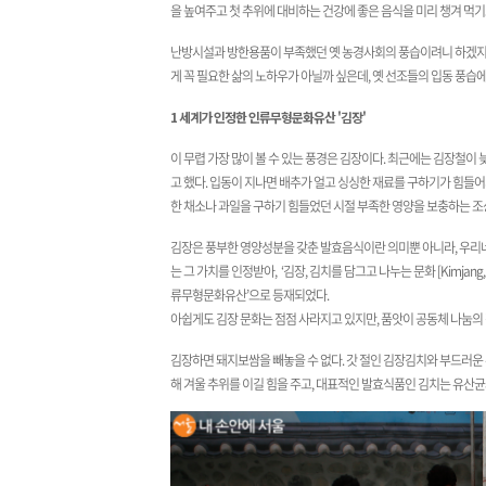
을 높여주고 첫 추위에 대비하는 건강에 좋은 음식을 미리 챙겨 먹기
난방시설과 방한용품이 부족했던 옛 농경사회의 풍습이려니 하겠지만
게 꼭 필요한 삶의 노하우가 아닐까 싶은데, 옛 선조들의 입동 풍
1 세계가 인정한 인류무형문화유산 '김장'
이 무렵 가장 많이 볼 수 있는 풍경은 김장이다. 최근에는 김장철이
고 했다. 입동이 지나면 배추가 얼고 싱싱한 재료를 구하기가 힘
한 채소나 과일을 구하기 힘들었던 시절 부족한 영양을 보충하는 조
김장은 풍부한 영양성분을 갖춘 발효음식이란 의미뿐 아니라, 우리네 
는 그 가치를 인정받아, ‘김장, 김치를 담그고 나누는 문화 [Kimjang, ma
류무형문화유산’으로 등재되었다.
아쉽게도 김장 문화는 점점 사라지고 있지만, 품앗이 공동체 나눔의 
김장하면 돼지보쌈을 빼놓을 수 없다. 갓 절인 김장김치와 부드러운
해 겨울 추위를 이길 힘을 주고, 대표적인 발효식품인 김치는 유산균