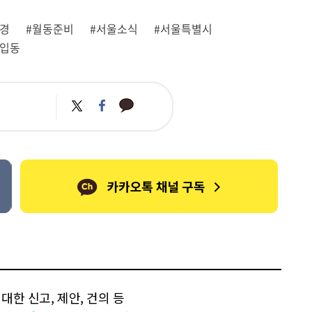
환경
#월동준비
#서울소식
#서울특별시
#입동
카
트
페
카
위
이
오
터
스
톡
북
한 신고, 제안, 건의 등