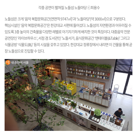
각종 공연이 펼쳐질 노들섬 노들마당
ⓒ최용수
노들섬은 크게 ‘음악 복합문화공간(연면적 9747㎡)’과 ‘노들마당'(약 3000㎡)으로 구분된다.
핵심시설인 ‘음악 복합문화공간’은 한강대교 서편에 들어섰다. 노들섬의 자연환경과 어우러질 수
있도록 3층 높이의 건축물을 다양한 레벨로 아기자기하게 배치한 것이 특징이다. 대중음악 전문
공연장인 ’라이브하우스‘, 서점 겸 도서관인 ’노들서가, 음식문화공간 ‘엔테이블(&Table)’ 그리고
식물공방 ‘식물도(島)’ 등의 시설을 갖추고 있었다. 한강대교 정류장에서 내리면 이 건물을 통해 곧
장 노들섬으로 진입할 수 있다.