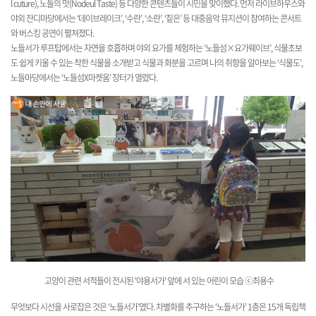
l cuture), 노들의 맛(Nodeul Taste) 등 다양한 콘텐츠들이 시민을 맞이했다. 먼저 라이브하우스와
야외 잔디마당에서는 ‘데이브레이크’, ‘수란’, ‘소란’, ‘짙은’ 등 대중음악 뮤지션이 참여하는 콘서트
와 버스킹 공연이 펼쳐졌다.
노들서가 루프탑에서는 자연을 호흡하며 야외 요가를 체험하는 ‘노들섬×요가웨이브’, 식물초보
도 쉽게 키울 수 있는 착한 식물을 소개받고 식물과 화분을 고르며 나의 취향을 알아보는 ‘식물도’,
노들마당에서는 ‘노들섬X마켓움’ 장터가 열렸다.
고양이 관련 서적들이 전시된 '야용서가' 앞에 서 있는 어린이 모습
ⓒ최용수
무엇보다 시선을 사로잡은 것은 ‘노들서가’였다. 차별화를 추구하는 ‘노들서가’ 1층은 15개 독립책