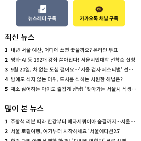
최신 뉴스
1
내년 서울 예산, 어디에 쓰면 좋을까요? 온라인 투표
2
영화·AI 등 192개 강좌 쏟아진다! 서울시민대학 선착순 신청
3
9월 20일, 차 없는 도심 걸어요…'서울 걷자 페스티벌' 선착순 5천명
4
밤에도 식지 않는 더위, 도시를 식히는 시원한 해법은?
5
채소 싫어하는 아이도 즐겁게 냠냠! '찾아가는 서울시 식생활 교육' 현장
많이 본 뉴스
1
주황색 리본 따라 한강부터 메타세쿼이아 숲길까지…서울둘레길 15코스
2
서울 로컬여행, 여기부터 시작하세요 '서울에디션25'
3
한강 다리 아래서 영화 한 편! '다리밑 영화관' 무료 상영