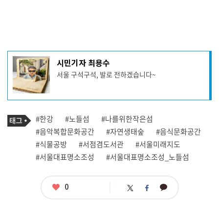
기
시민기자 최용수
사
서울 구석구석, 발로 전하겠습니다~
작
성
자
프
로
기
필
태
#한강
#노들섬
#나를위한작은섬
사
그
관
#음악복합문화공간
#자연생태숲
#음식문화공간
련
#식물공방
#서점겸도서관
#서울미래지도
태
그
#서울대표명소조성
#서울대표명소조성_노들섬
좋
0
카
트
페
아
카
위
이
요
오
터
스
톡
북