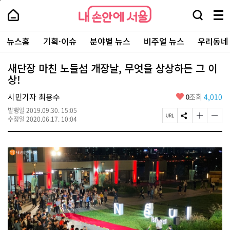
본
페
내
문
이
내
손
검
메
바
지
손
안
색
뉴
로
상
안
주
에
창
전
가
단
에
뉴스홈
기획·이슈
분야별 뉴스
비주얼 뉴스
우리동네
요
서
열
체
기
으
서
서
울
기
보
로
울
비
기
이
-
새단장 마친 노들섬 개장날, 무엇을 상상하든 그 이
스
동
서
상!
바
울
로
시
가
좋
시민기자 최용수
0
조회
4,010
대
기
아
표
발행일
2019.09.30. 15:05
요
소
페
S
글
글
수정일
2020.06.17. 10:04
통
이
N
자
자
포
지
S
크
크
털
U
공
기
기
R
유
크
작
L
하
게
게
복
기
변
변
사
경
경
하
하
기
기