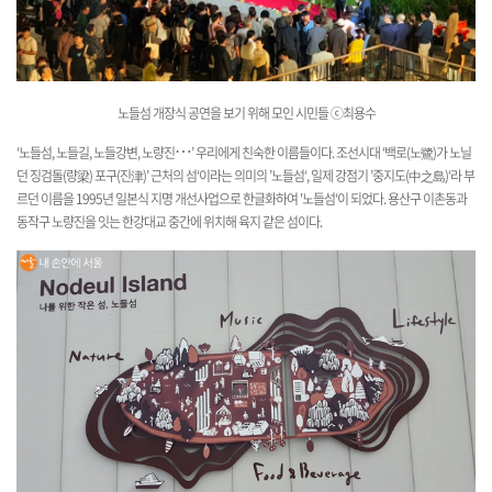
노들섬 개장식 공연을 보기 위해 모인 시민들 ⓒ최용수
…
‘노들섬, 노들길, 노들강변, 노량진
’ 우리에게 친숙한 이름들이다. 조선시대 ‘백로(노鷺)가 노닐
던 징검돌(량梁) 포구(진津)’ 근처의 섬‘이라는 의미의 ’노들섬‘, 일제 강점기 ’중지도(中之島)‘라 부
르던 이름을 1995년 일본식 지명 개선사업으로 한글화하여 '노들섬‘이 되었다. 용산구 이촌동과
동작구 노량진을 잇는 한강대교 중간에 위치해 육지 같은 섬이다.