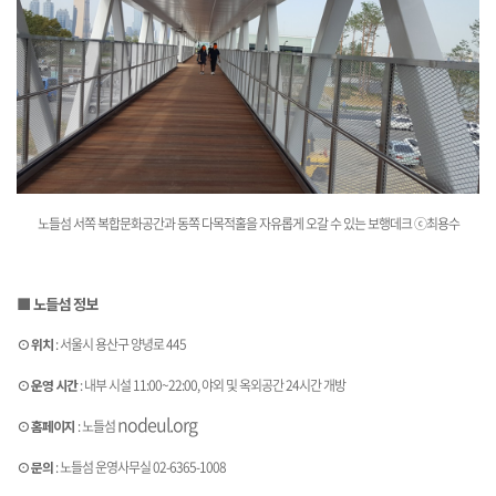
노들섬 서
쪽 복합문화공간과 동
쪽 다목적홀을 자유롭게 오갈 수 있는 보행데크 ⓒ최용수
■ 노들섬 정보
⊙ 위치
: 서울시 용산구 양녕로 445
⊙ 운영 시간
: 내부 시설 11:00~22:00, 야외 및 옥외공간 24시간 개방
nodeul.org
⊙
홈페이지
: 노
들섬
⊙
문의
: 노들섬 운영사무실 02-6365-1008