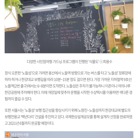
다양한 시민참여형 가드닝 프로그램이 진행된 '식물도'
ⓒ최용수
정식 오픈한 ‘노들섬’으로 가려면 용산에서 노들역 방향으로 가는 버스를 타고 ‘노들섬’ 정류장에
하차 하거나 한강대교 보행길을 따라 10분~15분 정도 걸으면 된다. 가장 가까운 지하철역 9호선
노들역(2번 출구)에서는 6~8분이면 도착한다. 노들섬은 주차가 불가능하니 이촌이나 여의나루
한강공원에 주차해야 한다. 이때 개장일에 맞추어 운행을 시작한 수상택시를 이용하면 색다른 경
험까지 즐길 수 있다.
또한 서울시는 ‘노들섬’ 보행 접근성을 향상시키기 위해 노량진~노들섬까지 한강대교에 별도의
보행전용교 ‘백년다리’ 건설을 추진하고 있다. 국제현상설계공모를 통해 설계자 선정을 완료하였
고 2021년 6월까지 완공할 예정이다.