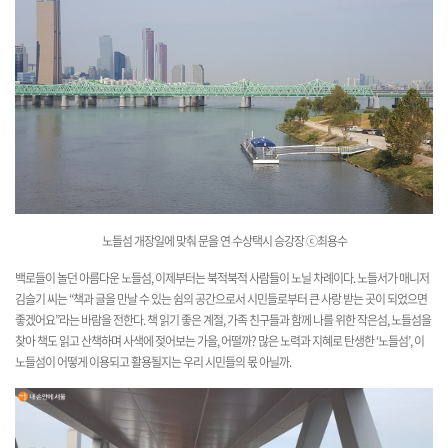
노들섬 개장일에 맞춰 문을 연 수상택시 승강장 ⓒ최용수
백로들이 놀던 아름다운 노들섬, 이제부터는 북적북적 사람들이 노닐 차례이다. 노들서가 매니저
김슬기 씨는 “책과 글을 만날 수 있는 쉼의 공간으로서 시민들로부터 큰 사랑 받는 곳이 되었으면
좋겠어요”라는 바람을 전한다. 책 읽기 좋은 계절, 가족 친구들과 함께 나를 위한 작은섬, 노들섬을
찾아 책도 읽고 산책하며 사색에 젖어보는 가을, 어떨까? 많은 노력과 지혜로 탄생한 ‘노들섬’, 이
노들섬이 어떻게 이용되고 활용될지는 우리 시민들의 몫 아닐까.