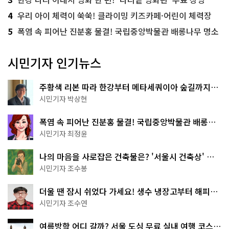
4
우리 아이 체력이 쑥쑥! 클라이밍 키즈카페·어린이 체력장
5
폭염 속 피어난 진분홍 물결! 국립중앙박물관 배롱나무 명소
시민기자 인기뉴스
주황색 리본 따라 한강부터 메타세쿼이아 숲길까지…
서울둘레길 15코스
시민기자 박상현
폭염 속 피어난 진분홍 물결! 국립중앙박물관 배롱나
무 명소
시민기자 최정윤
나의 마음을 사로잡은 건축물은? '서울시 건축상' 수
상작 공개!
시민기자 조수봉
더울 땐 잠시 쉬었다 가세요! 생수 냉장고부터 해피소
·무더위쉼터까지
시민기자 조수연
여름방학 어디 갈까? 서울 도심 무료 실내 여행 코스