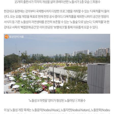
15개의 출판사가 각자의 개성을 살려 큐레이션한 노들서가 1층 모습
ⓒ최용수
한강대교 동편에는 강의부터 국제행사까지 다양한 프로그램을 개최할 수 있는 ‘다목적홀’이 들어
선다. 오는 10월 개장을 목표로 현재 한창 공사 중이다. 다목적홀을 제외한 나머지 공간은 맹꽁이
서식지 등 기존 노들섬의 자연생태를 온전히 보존할 수 있는 ‘노들숲’으로 남는다. ‘다목적홀’과 한
강대교 서측의 ‘복합문화공간’은 이미 완공된 ‘보행데크’를 통해 자유롭게 오갈 수 있다.
'노들섬Ⅹ마켓움'
장터가
형성된 노들마당 ⓒ최용수
이 날 노들섬 개장 축제는 노들음악(Nodeul Music), 노들자연(Nodeul Nature), 노들문화(Nodeu