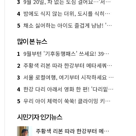
3
9월 20일, 차 없는 도심 걸어요…'서울 걷자 페스티벌' 선착순 5천명
4
밤에도 식지 않는 더위, 도시를 식히는 시원한 해법은?
5
채소 싫어하는 아이도 즐겁게 냠냠! '찾아가는 서울시 식생활 교육' 현장
많이 본 뉴스
1
9월부턴 '기후동행패스' 쓰세요! 39세까지 청년 혜택
2
주황색 리본 따라 한강부터 메타세쿼이아 숲길까지…서울둘레길 15코스
3
서울 로컬여행, 여기부터 시작하세요 '서울에디션25'
4
한강 다리 아래서 영화 한 편! '다리밑 영화관' 무료 상영
5
우리 아이 체력이 쑥쑥! 클라이밍 키즈카페·어린이 체력장
시민기자 인기뉴스
주황색 리본 따라 한강부터 메타세쿼이아 숲길까지…서울둘레길 15코스