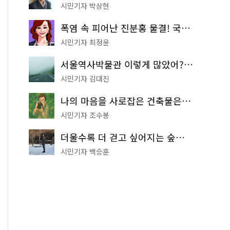
시민기자 박상현
폭염 속 피어난 진분홍 물결! 국립중앙박물관 배롱나무 명소
시민기자 최정윤
서울역사박물관 이렇게 많았어? 주말마다 한 곳씩 떠나는 역사 산책
시민기자 김대진
나의 마음을 사로잡은 건축물은? '서울시 건축상' 수상작 공개!
시민기자 조수봉
더울수록 더 걷고 싶어지는 숲길! 서울둘레길 '아차산 코스'
시민기자 백승훈