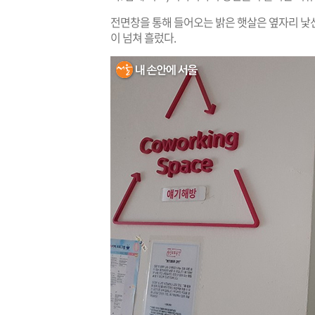
전면창을 통해 들어오는 밝은 햇살은 옆자리 낯선
이 넘쳐 흘렀다.