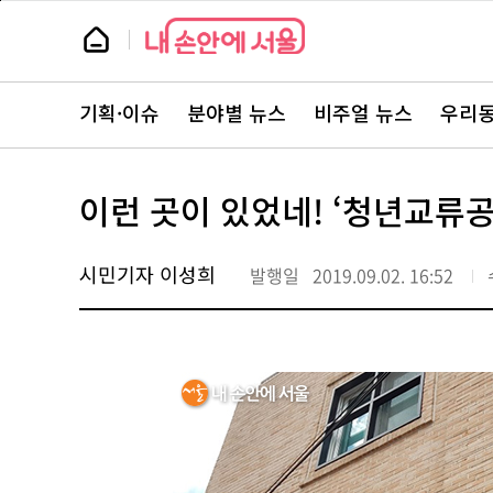
본
페
문
이
뉴
바
지
스
로
상
룸
가
단
뉴
기
으
스
로
기획·이슈
분야별 뉴스
비주얼 뉴스
우리동
주
이
요
동
서
비
스
이런 곳이 있었네! ‘청년교류공
바
로
가
기
시민기자 이성희
발행일
2019.09.02. 16:52