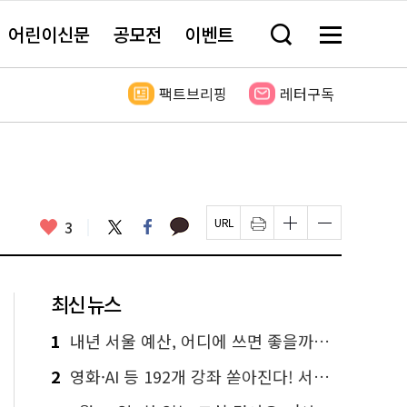
어린이신문
공모전
이벤트
검
메
색
뉴
창
전
열
체
팩트브리핑
레터구독
기
보
기
카
좋
트
페
3
페
인
글
글
카
위
이
아
이
쇄
자
자
오
터
스
요
지
하
크
크
톡
북
U
기
기
기
R
새
크
작
L
창
게
게
최신 뉴스
복
열
변
변
사
림
경
경
하
하
1
내년 서울 예산, 어디에 쓰면 좋을까요? 온라인 투표
기
기
2
영화·AI 등 192개 강좌 쏟아진다! 서울시민대학 선착순 신청