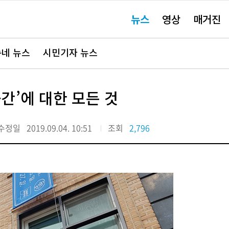
주
뉴스
영상
매거진
요
서
비
스
바
네 뉴스
시민기자 뉴스
로
가
기"
간’에 대한 모든 것
수정일
2019.09.04. 10:51
조회
2,796