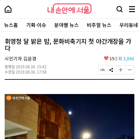
본
페
내
문
이
내
손
검
메
바
지
손
안
색
뉴
로
상
안
주
에
창
전
가
단
에
뉴스홈
기획·이슈
분야별 뉴스
비주얼 뉴스
우리동네
요
서
열
체
기
으
서
서
울
기
보
로
울
비
기
이
-
휘영청 달 밝은 밤, 문화비축기지 첫 야간개장을 가
스
동
서
다
바
울
로
시
가
좋
시민기자 김윤경
15
조회
3,846
대
기
아
표
발행일
2019.08.30. 15:42
요
소
페
S
글
글
수정일
2019.08.30. 17:58
통
이
N
자
자
포
지
S
크
크
털
U
공
기
기
R
유
크
작
L
하
게
게
복
기
변
변
사
경
경
하
하
기
기