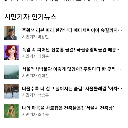
시민기자 인기뉴스
주황색 리본 따라 한강부터 메타세쿼이아 숲길까지…
서울둘레길 15코스
시민기자 박상현
폭염 속 피어난 진분홍 물결! 국립중앙박물관 배롱나
무 명소
시민기자 최정윤
서울역사박물관 이렇게 많았어? 주말마다 한 곳씩 떠
나는 역사 산책
시민기자 김대진
더울수록 더 걷고 싶어지는 숲길! 서울둘레길 '아차산
코스'
시민기자 백승훈
나의 마음을 사로잡은 건축물은? '서울시 건축상' 수
상작 공개!
시민기자 조수봉