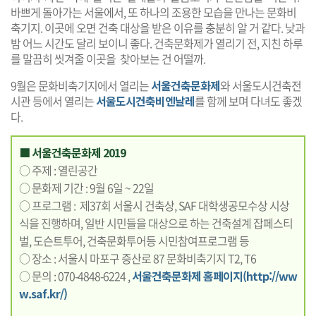
바쁘게 돌아가는 서울에서, 또 하나의 조용한 모습을 만나는 문화비
축기지. 이곳에 오면 건축 대상을 받은 이유를 충분히 알 거 같다. 낮과
밤 어느 시간도 달리 보이니 좋다. 건축문화제가 열리기 전, 지친 하루
를 말끔히 씻겨줄 이곳을 찾아보는 건 어떨까.
9월은 문화비축기지에서 열리는
서울건축문화제
와 서울도시건축전
시관 등에서 열리는
서울도시건축비엔날레
를 함께 보며 다녀도 좋겠
다.
■ 서울건축문화제 2019
○ 주제 : 열린공간
○ 문화제 기간 : 9월 6일 ~ 22일
○ 프로그램 : 제37회 서울시 건축상, SAF 대학생공모수상 시상
식을 진행하며, 일반 시민들을 대상으로 하는 건축설계 잡페스티
벌, 도슨트투어, 건축문화투어등 시민참여프로그램 등
○ 장소 : 서울시 마포구 증산로 87 문화비축기지 T2, T6
○ 문의 : 070-4848-6224 ,
서울건축문화제 홈페이지(http://ww
w.saf.kr/)