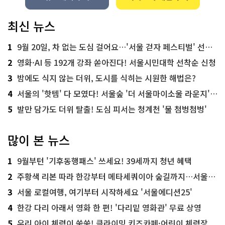
최신 뉴스
1
9월 20일, 차 없는 도심 걸어요…'서울 걷자 페스티벌' 선착순 5천명
2
영화·AI 등 192개 강좌 쏟아진다! 서울시민대학 선착순 신청
3
밤에도 식지 않는 더위, 도시를 식히는 시원한 해법은?
4
서울의 '핫템' 다 모였다! 서울숲 '더 서울마이소울 라운지' 오픈
5
발만 담가도 더위 탈출! 도심 피서는 청계천 '물 첨벙첨벙'
많이 본 뉴스
1
9월부턴 '기후동행패스' 쓰세요! 39세까지 청년 혜택
2
주황색 리본 따라 한강부터 메타세쿼이아 숲길까지…서울둘레길 15코스
3
서울 로컬여행, 여기부터 시작하세요 '서울에디션25'
4
한강 다리 아래서 영화 한 편! '다리밑 영화관' 무료 상영
5
우리 아이 체력이 쑥쑥! 클라이밍 키즈카페·어린이 체력장