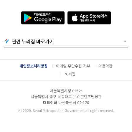
다
A
운
p
로
p
드
S
하
t
기
o
관련 누리집 바로가기
G
r
o
e
o
에
g
서
l
다
개인정보처리방침
이메일 무단수집 거부
이용약관
e
운
P
로
PC버전
l
드
a
하
y
기
서울특별시청 04524
서울특별시 중구 세종대로 110 콘텐츠담당관
대표전화
다산콜센터
02-120
ⓒ
2020. Seoul Metropolitan Government all rights reserved.