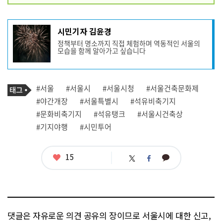
기
시민기자 김윤경
사
정책부터 명소까지 직접 체험하며 역동적인 서울의
작
모습을 함께 알아가고 싶습니다
성
자
프
로
기
필
태
#서울
#서울시
#서울시청
#서울건축문화제
사
그
관
#야간개장
#서울특별시
#석유비축기지
련
#문화비축기지
#석유탱크
#서울시건축상
태
그
#기지야행
#시민투어
좋
15
카
트
페
아
카
위
이
요
오
터
스
톡
북
댓글은 자유로운 의견 공유의 장이므로 서울시에 대한 신고,