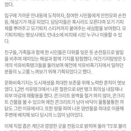
었다.
입구에 가까운 안내동에 도착하자, 참여한 시민들에게 안전모와 손전
등, 해설기가 제공 되었다. 담당자들은 혹시라도 모른다며 모기 기피
제를 뿌려주고 모기퇴치 스티커까지 붙여주는 세심함을 보여줬다. 모
기퇴치제는 평상시에도 안내소에 비치돼 시민 누구나 이용할 수 있
다.
친구들, 가족들과 함께 한 시민들은 더위를 잊은 듯 손전등으로 발밑
을 비추며 재미있는 해설과 함께 기지를 탐험했다. 야간기지탐방은 5
개의 석유비축탱크들을 둘러보며 예전에 석유비축기지에서 일하던
분들의 노고를 느껴보기 위해 기획되었다고 했다.
문화비축기지는 도시재생을 최대한 보존을 위해 노력한 흔적이 엿보
였다. 1,2번 석유탱크에서 나온 철판으로 6번 탱크 회의실 내장재나
외부 마감재 재활용을 했다. 콘크리트 옹벽을 철거 하지 않아, 콘크리
트 건물을 볼 수 있으며 예전 콘크리트가 남아 바닥이 울퉁불퉁한 까
닭도 그런 이유에서다. 또한 땅을 파며 나온 암반들을 최대로 이용해
주변에 배치해 보다 당시의 느낌이 남아있다.
이제 직접 좁은 계단과 깜깜한 곳을 전등으로 밝히며 올라 ‘T5’로 불리