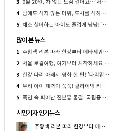
3
9월 20일, 차 없는 도심 걸어요…'서울 걷자 페스티벌' 선착순 5천명
4
밤에도 식지 않는 더위, 도시를 식히는 시원한 해법은?
5
채소 싫어하는 아이도 즐겁게 냠냠! '찾아가는 서울시 식생활 교육' 현장
많이 본 뉴스
1
주황색 리본 따라 한강부터 메타세쿼이아 숲길까지…서울둘레길 15코스
2
서울 로컬여행, 여기부터 시작하세요 '서울에디션25'
3
한강 다리 아래서 영화 한 편! '다리밑 영화관' 무료 상영
4
우리 아이 체력이 쑥쑥! 클라이밍 키즈카페·어린이 체력장
5
폭염 속 피어난 진분홍 물결! 국립중앙박물관 배롱나무 명소
시민기자 인기뉴스
주황색 리본 따라 한강부터 메타세쿼이아 숲길까지…서울둘레길 15코스