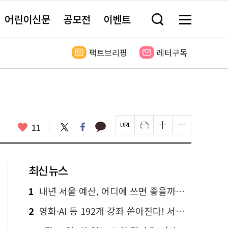
어린이신문
공모전
이벤트
검
메
색
뉴
창
전
열
체
팩트브리핑
레터구독
기
보
기
카
좋
트
페
11
페
인
글
글
카
위
이
아
이
쇄
자
자
오
터
스
요
지
하
크
크
톡
북
U
기
기
기
R
새
크
작
L
창
게
게
최신 뉴스
복
열
변
변
사
림
경
경
하
하
1
내년 서울 예산, 어디에 쓰면 좋을까요? 온라인 투표
기
기
2
영화·AI 등 192개 강좌 쏟아진다! 서울시민대학 선착순 신청