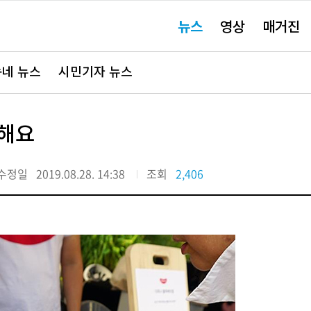
주
뉴스
영상
매거진
요
서
비
스
바
네 뉴스
시민기자 뉴스
로
가
기"
께해요
수정일
2019.08.28. 14:38
조회
2,406