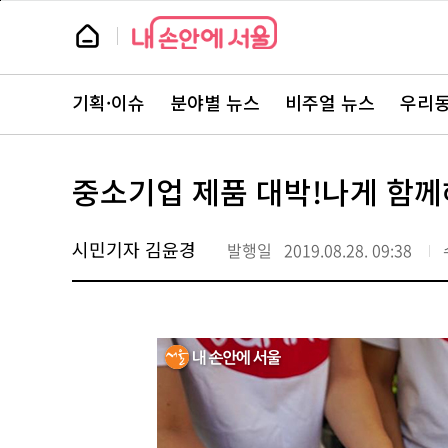
본
페
문
이
뉴
바
지
스
로
상
룸
가
단
뉴
기
으
스
로
기획·이슈
분야별 뉴스
비주얼 뉴스
우리동
주
이
요
동
서
비
스
중소기업 제품 대박!나게 함
바
로
가
기
시민기자 김윤경
발행일
2019.08.28. 09:38