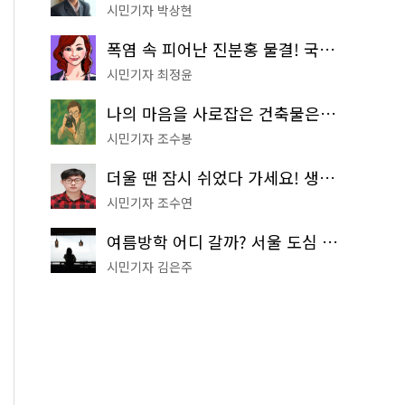
시민기자 박상현
폭염 속 피어난 진분홍 물결! 국립중앙박물관 배롱나무 명소
시민기자 최정윤
나의 마음을 사로잡은 건축물은? '서울시 건축상' 수상작 공개!
시민기자 조수봉
더울 땐 잠시 쉬었다 가세요! 생수 냉장고부터 해피소·무더위쉼터까지
시민기자 조수연
여름방학 어디 갈까? 서울 도심 무료 실내 여행 코스 추천
시민기자 김은주