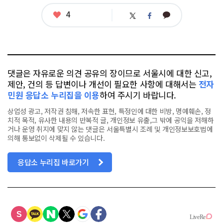
좋
4
카
트
페
아
카
위
이
요
오
터
스
톡
북
댓글은 자유로운 의견 공유의 장이므로 서울시에 대한 신고,
제안, 건의 등 답변이나 개선이 필요한 사항에 대해서는
전자
민원 응답소 누리집을 이용
하여 주시기 바랍니다.
상업성 광고, 저작권 침해, 저속한 표현, 특정인에 대한 비방, 명예훼손, 정
치적 목적, 유사한 내용의 반복적 글, 개인정보 유출,그 밖에 공익을 저해하
거나 운영 취지에 맞지 않는 댓글은 서울특별시 조례 및 개인정보보호법에
의해 통보없이 삭제될 수 있습니다.
응답소 누리집 바로가기