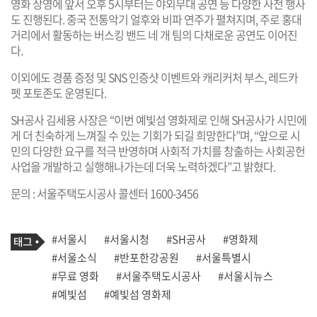
영화 상영에 앞서 오후 5시부터는 야외무대 공연 등 다양한 사전 행사
도 진행된다. 중국 전통악기 얼후와 비파 연주가 펼쳐지며, 주로 홍대
거리에서 활동하는 버스킹 밴드 네 개 팀의 다채로운 공연도 이어진
다.
이외에도 경품 증정 및 SNS 인증샷 이벤트와 캐리커처 부스, 레드카
펫 포토존도 운영된다.
SH공사 김세용 사장은 “이번 예빛섬 영화제로 인해 SH공사가 시민에
게 더 친숙하게 느껴질 수 있는 기회가 되길 희망한다”며, “앞으로 시
민의 다양한 요구를 적극 반영하며 사회적 가치를 창출하는 사회공헌
사업을 개발하고 실행해나가는데 더욱 노력하겠다”고 밝혔다.
문의 : 서울주택도시공사 콜센터 1600-3456
기
태
#서울시
#서울시청
#SH공사
#영화제
사
그
관
#서울소식
#반포한강공원
#서울특별시
련
#무료 영화
#서울주택도시공사
#서울시뉴스
태
그
#예빛섬
#예빛섬 영화제