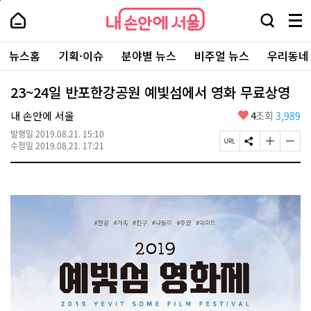
본
페
내
문
이
내
손
검
메
바
지
손
안
색
뉴
로
상
안
주
에
창
전
가
단
에
뉴스홈
기획·이슈
분야별 뉴스
비주얼 뉴스
우리동네
요
서
열
체
기
으
서
서
울
기
보
로
울
비
기
이
-
23~24일 반포한강공원 예빛섬에서 영화 무료상영
스
동
서
바
울
좋
내 손안에 서울
4
조회
3,989
로
시
아
가
대
발행일
2019.08.21. 15:10
요
기
페
S
글
글
표
수정일
2019.08.21. 17:21
이
N
자
자
소
지
S
크
크
통
U
공
기
기
포
R
유
크
작
털
L
하
게
게
복
기
변
변
사
경
경
하
하
기
기