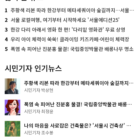
1
주황색 리본 따라 한강부터 메타세쿼이아 숲길까지…서울둘레길 15코스
2
서울 로컬여행, 여기부터 시작하세요 '서울에디션25'
3
한강 다리 아래서 영화 한 편! '다리밑 영화관' 무료 상영
4
우리 아이 체력이 쑥쑥! 클라이밍 키즈카페·어린이 체력장
5
폭염 속 피어난 진분홍 물결! 국립중앙박물관 배롱나무 명소
시민기자 인기뉴스
주황색 리본 따라 한강부터 메타세쿼이아 숲길까지…
서울둘레길 15코스
시민기자 박상현
폭염 속 피어난 진분홍 물결! 국립중앙박물관 배롱나
무 명소
시민기자 최정윤
나의 마음을 사로잡은 건축물은? '서울시 건축상' 수
상작 공개!
시민기자 조수봉