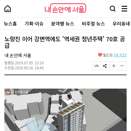
본
페
내
문
이
내
손
검
메
바
지
손
안
색
뉴
로
상
안
주
에
창
전
가
단
에
뉴스홈
기획·이슈
분야별 뉴스
비주얼 뉴스
우리동네
요
서
열
체
기
으
서
서
울
기
보
로
울
비
기
이
-
노량진 이어 강변역에도 '역세권 청년주택' 70호 공
스
동
서
급
바
울
로
시
가
좋
내 손안에 서울
5
조회
16,522
대
기
아
표
발행일
2019.07.05. 15:16
요
소
페
S
글
글
수정일
2020.06.16. 16:45
통
이
N
자
자
포
지
S
크
크
털
U
공
기
기
R
유
크
작
L
하
게
게
복
기
변
변
사
경
경
하
하
기
기