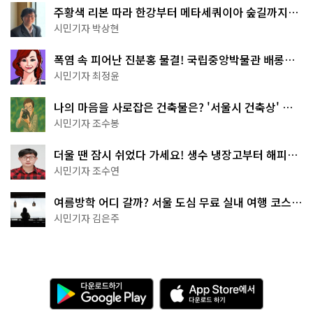
주황색 리본 따라 한강부터 메타세쿼이아 숲길까지…
서울둘레길 15코스
시민기자 박상현
폭염 속 피어난 진분홍 물결! 국립중앙박물관 배롱나
무 명소
시민기자 최정윤
나의 마음을 사로잡은 건축물은? '서울시 건축상' 수
상작 공개!
시민기자 조수봉
더울 땐 잠시 쉬었다 가세요! 생수 냉장고부터 해피소
·무더위쉼터까지
시민기자 조수연
여름방학 어디 갈까? 서울 도심 무료 실내 여행 코스
추천
시민기자 김은주
다
A
운
p
로
p