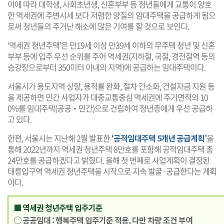
이에 따라 대학생, 사회초년생, 신혼부부 등 청년들에게 교통이 양호
한 역세권에 주변시세 보다 저렴한 양질의 임대주택을 공급하게 됨으
로써 청년들의 주거난 해소에 많은 기여를 할 것으로 보인다.
‘역세권 청년주택’은 만19세 이상 만39세 이하의 무주택 청년 및 신혼
부부 등에 입주 우선 순위를 주어 역세권(지하철, 국철, 경전철역 등의
승강장으로부터 350미터 이내의 지역)에 공급하는 임대주택이다.
서울시가 용도지역 상향, 용적률 완화, 절차 간소화, 건설자금 지원 등
을 제공하면 민간 사업자가 대중교통중심 역세권에 주거면적의 10
0%를 임대주택(공공‧민간)으로 건립하여 청년층에게 우선 공급하
고 있다.
한편, 서울시는 지난해 2월 발표한
‘공적임대주택 5개년 공급계획’
을
통해 2022년까지 역세권 청년주택 8만호를 포함해 공적임대주택 총
24만호를 공급하겠다고 밝혔다. 올해 첫 번째로 사업계획이 결정된
태릉입구역 역세권 청년주택을 시작으로 지속 발굴·공급한다는 계획
이다.
■ 역세권 청년주택 입주기준
○ 공공임대 : 행복주택 입주기준 적용, 다만 차량 조건 부여