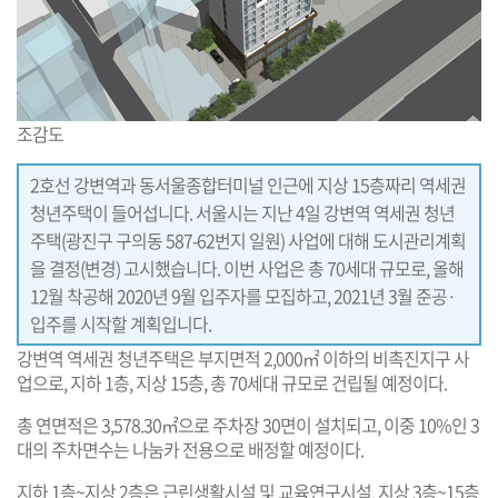
조감도
2호선 강변역과 동서울종합터미널 인근에 지상 15층짜리 역세권
청년주택이 들어섭니다. 서울시는 지난 4일 강변역 역세권 청년
주택(광진구 구의동 587-62번지 일원) 사업에 대해 도시관리계획
을 결정(변경) 고시했습니다. 이번 사업은 총 70세대 규모로, 올해
12월 착공해 2020년 9월 입주자를 모집하고, 2021년 3월 준공·
입주를 시작할 계획입니다.
강변역 역세권 청년주택은 부지면적 2,000㎡ 이하의 비촉진지구 사
업으로, 지하 1층, 지상 15층, 총 70세대 규모로 건립될 예정이다.
총 연면적은 3,578.30㎡으로 주차장 30면이 설치되고, 이중 10%인 3
대의 주차면수는 나눔카 전용으로 배정할 예정이다.
지하 1층~지상 2층은 근린생활시설 및 교육연구시설, 지상 3층~15층