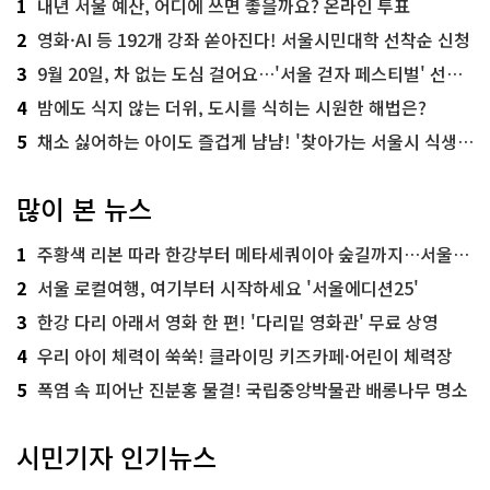
1
내년 서울 예산, 어디에 쓰면 좋을까요? 온라인 투표
2
영화·AI 등 192개 강좌 쏟아진다! 서울시민대학 선착순 신청
3
9월 20일, 차 없는 도심 걸어요…'서울 걷자 페스티벌' 선착순 5천명
4
밤에도 식지 않는 더위, 도시를 식히는 시원한 해법은?
5
채소 싫어하는 아이도 즐겁게 냠냠! '찾아가는 서울시 식생활 교육' 현장
많이 본 뉴스
1
주황색 리본 따라 한강부터 메타세쿼이아 숲길까지…서울둘레길 15코스
2
서울 로컬여행, 여기부터 시작하세요 '서울에디션25'
3
한강 다리 아래서 영화 한 편! '다리밑 영화관' 무료 상영
4
우리 아이 체력이 쑥쑥! 클라이밍 키즈카페·어린이 체력장
5
폭염 속 피어난 진분홍 물결! 국립중앙박물관 배롱나무 명소
시민기자 인기뉴스