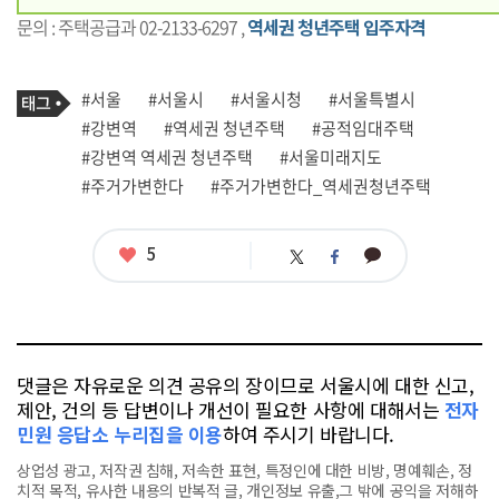
문의 : 주택공급과 02-2133-6297 ,
역세권 청년주택 입주자격
기
태
#서울
#서울시
#서울시청
#서울특별시
사
그
관
#강변역
#역세권 청년주택
#공적임대주택
련
#강변역 역세권 청년주택
#서울미래지도
태
그
#주거가변한다
#주거가변한다_역세권청년주택
좋
5
카
트
페
아
카
위
이
요
오
터
스
톡
북
댓글은 자유로운 의견 공유의 장이므로 서울시에 대한 신고,
제안, 건의 등 답변이나 개선이 필요한 사항에 대해서는
전자
민원 응답소 누리집을 이용
하여 주시기 바랍니다.
상업성 광고, 저작권 침해, 저속한 표현, 특정인에 대한 비방, 명예훼손, 정
치적 목적, 유사한 내용의 반복적 글, 개인정보 유출,그 밖에 공익을 저해하