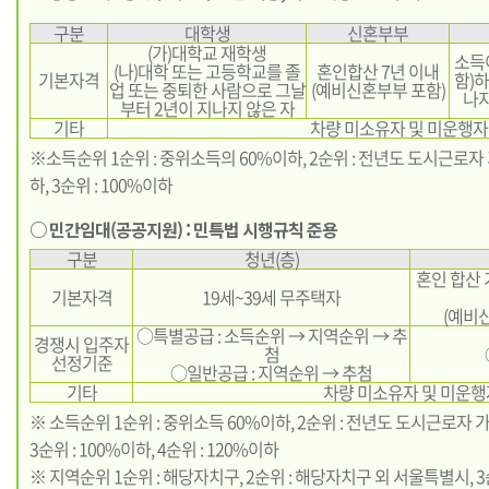
구분
대학생
신혼부부
(가)대학교 재학생
소득
(나)대학 또는 고등학교를 졸
혼인합산 7년 이내
기본자격
함)하
업 또는 중퇴한 사람으로 그날
(예비신혼부부 포함)
나지
부터 2년이 지나지 않은 자
기타
차량 미소유자 및 미운행자
※소득순위 1순위 : 중위소득의 60%이하, 2순위 : 전년도 도시근로
하, 3순위 : 100%이하
○ 민간임대(공공지원) : 민특법 시행규칙 준용
구분
청년(층)
혼인 합산 
기본자격
19세~39세 무주택자
(예비신
○특별공급 : 소득순위 → 지역순위 → 추
경쟁시 입주자
첨
선정기준
○일반공급 : 지역순위 → 추첨
기타
차량 미소유자 및 미운행
※ 소득순위 1순위 : 중위소득 60%이하, 2순위 : 전년도 도시근로자
3순위 : 100%이하, 4순위 : 120%이하
※ 지역순위 1순위 : 해당자치구, 2순위 : 해당자치구 외 서울특별시, 3순