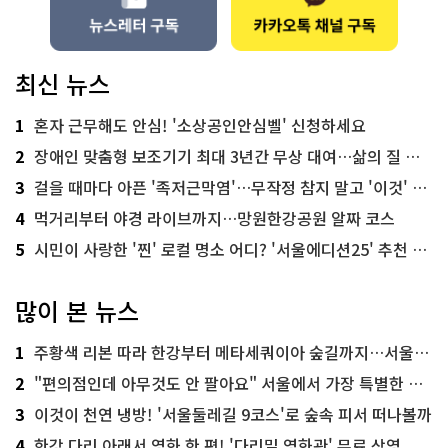
최신 뉴스
1
혼자 근무해도 안심! '소상공인안심벨' 신청하세요
2
장애인 맞춤형 보조기기 최대 3년간 무상 대여…삶의 질 높인다
3
걸을 때마다 아픈 '족저근막염'…무작정 참지 말고 '이것' 해보세요!
4
먹거리부터 야경 라이브까지…망원한강공원 알짜 코스
5
시민이 사랑한 '찐' 로컬 명소 어디? '서울에디션25' 추천 코스
많이 본 뉴스
1
주황색 리본 따라 한강부터 메타세쿼이아 숲길까지…서울둘레길 15코스
2
"편의점인데 아무것도 안 팔아요" 서울에서 가장 특별한 편의점의 정체
3
이것이 천연 냉방! '서울둘레길 9코스'로 숲속 피서 떠나볼까
4
한강 다리 아래서 영화 한 편! '다리밑 영화관' 무료 상영