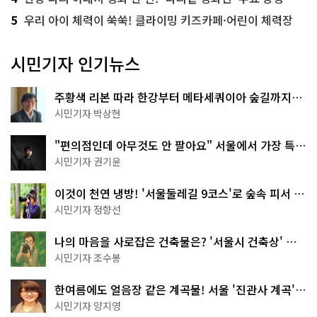
5
우리 아이 체력이 쑥쑥! 클라이밍 키즈카페·어린이 체력장
시민기자 인기뉴스
주황색 리본 따라 한강부터 메타세쿼이아 숲길까지…
서울둘레길 15코스
시민기자 박상현
"편의점인데 아무것도 안 팔아요" 서울에서 가장 특별
한 편의점의 정체
시민기자 권기윤
이것이 천연 냉방! '서울둘레길 9코스'로 숲속 피서 떠
나볼까
시민기자 정향선
나의 마음을 사로잡은 건축물은? '서울시 건축상' 수
상작 공개!
시민기자 조수봉
한여름에도 얼음장 같은 계곡물! 서울 '진관사 계곡'이
천국이네~
시민기자 양지영