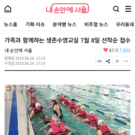
본
페
내
문
이
내
손
검
메
바
지
손
안
색
뉴
로
상
안
주
에
창
전
가
단
에
뉴스홈
기획·이슈
분야별 뉴스
비주얼 뉴스
우리동네
요
서
열
체
기
으
서
서
울
기
보
로
울
비
기
이
-
가족과 함께하는 생존수영교실 7월 8일 선착순 접수
스
동
서
바
울
좋
내 손안에 서울
3
조회
7,822
로
시
아
가
대
발행일
2019.06.28. 15:14
요
기
페
S
글
글
표
수정일
2019.06.28. 17:19
이
N
자
자
소
지
S
크
크
통
U
공
기
기
포
R
유
크
작
털
L
하
게
게
복
기
변
변
사
경
경
하
하
기
기