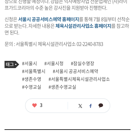
상으로 진행할 예정이다. 강습은 익사예방사업 전문업체인 (사)라이
프가드코리아의 수준 높은 강사진을 지원받아 진행한다.
신청은
서울시 공공서비스예약 홈페이지
를 통해 7월 8일부터 선착순
으로 받는다. 자세한 내용은
체육시설관리사업소 홈페이지
를 참고하
면 된다.
문의 : 서울특별시 체육시설관리사업소 02-2240-8783
기
태
#서울시
#서울시청
#잠실수영장
사
그
관
#서울특별시
#서울시 공공서비스예약
련
#생존수영
#서울특별시체육시설관리사업소
태
그
#수영교실
#생존수영교실
좋
3
카
트
페
아
카
위
이
요
오
터
스
톡
북