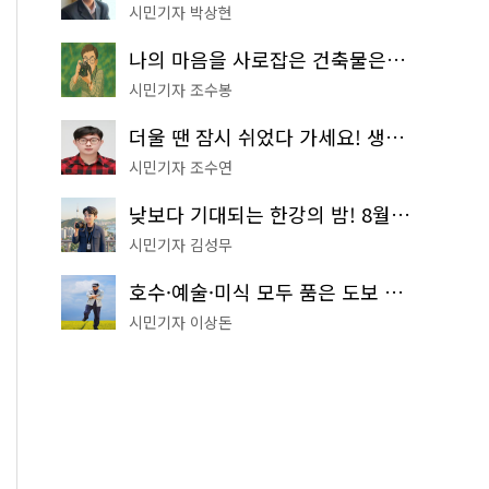
시민기자 박상현
나의 마음을 사로잡은 건축물은? '서울시 건축상' 수상작 공개!
시민기자 조수봉
더울 땐 잠시 쉬었다 가세요! 생수 냉장고부터 해피소·무더위쉼터까지
시민기자 조수연
낮보다 기대되는 한강의 밤! 8월 한정 무료 '한강 밤핑' 예약은?
시민기자 김성무
호수·예술·미식 모두 품은 도보 코스! 서울식물원~LG아트센터~마곡테라스거리
시민기자 이상돈