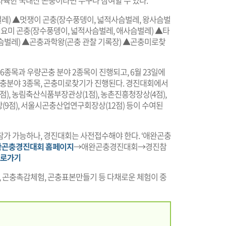
 사육한 국내산 곤충이라면 누구나 참여할 수 있다.
벌레) ▲멋쟁이 곤충(장수풍뎅이, 넓적사슴벌레, 왕사슴벌
귀요미 곤충(장수풍뎅이, 넓적사슴벌레, 애사슴벌레) ▲타
슴벌레) ▲곤충과학왕(곤충 관찰 기록장) ▲곤충미로찾
6종목과 우량곤충 분야 2종목이 진행되고, 6월 23일에
곤충분야 3종목, 곤충미로찾기가 진행된다. 경진대회에서
), 농림축산식품부장관상(1점), 농촌진흥청장상(4점),
9점), 서울시곤충산업연구회장상(12점) 등이 수여된
참가 가능하나, 경진대회는 사전접수해야 한다. ‘애완곤충
완곤충경진대회 홈페이지
→애완곤충경진대회→경진참
바로가기
 곤충촉감체험, 곤충표본만들기 등 다채로운 체험이 중