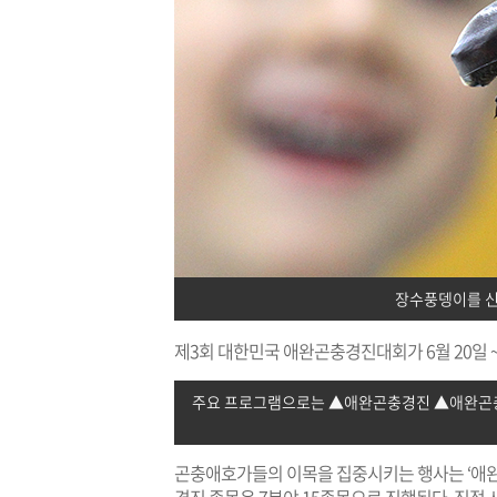
장수풍뎅이를 신
제3회 대한민국 애완곤충경진대회가 6월 20일 ~ 6
주요 프로그램으로는 ▲애완곤충경진 ▲애완곤충
곤충애호가들의 이목을 집중시키는 행사는 ‘애완