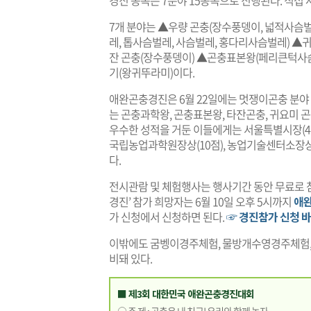
경진 종목은 7분야 15종목으로 진행된다. 직접
7개 분야는 ▲우량 곤충(장수풍뎅이, 넓적사슴
레, 톱사슴벌레, 사슴벌레, 홍다리사슴벌레) ▲
잔 곤충(장수풍뎅이) ▲곤충표본왕(페리큰턱사
기(왕귀뚜라미)이다.
애완곤충경진은 6월 22일에는 멋쟁이곤충 분야 
는 곤충과학왕, 곤충표본왕, 타잔곤충, 귀요미 
우수한 성적을 거둔 이들에게는 서울특별시장(4점
국립농업과학원장상(10점), 농업기술센터소장상(
다.
전시관람 및 체험행사는 행사기간 동안 무료로 
경진’ 참가 희망자는 6월 10일 오후 5시까지
애
가 신청에서 신청하면 된다.
☞ 경진참가 신청 
이밖에도 굼벵이경주체험, 물방개수영경주체험,
비돼 있다.
■ 제3회 대한민국 애완곤충경진대회