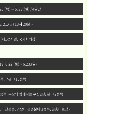
 20.(목) ∼ 6. 23.(일) / 4일간
. 21.(금) 13시 20분 ~
TEC(제1전시관, 국제회의장)
. 6.22.(토) ~ 6.23.(일)
목 : 7분야 15종목
분야 6종목, 부모와 함께하는 우량곤충 분야 2종목
표본왕, 타잔곤충, 귀요미 곤충분야 3종목, 곤충미로찾기