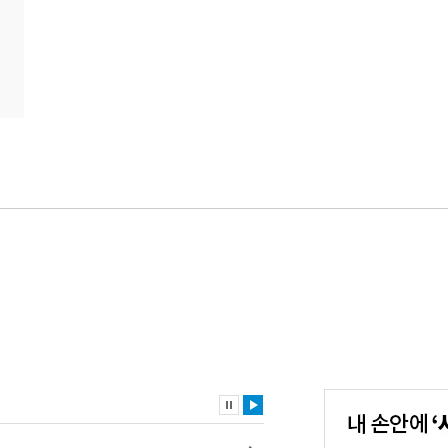
내
손
안
에