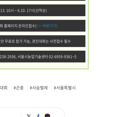
 13. 10시 ~ 6.10. 17시(선착순)
대회 홈페이지 온라인접수(
(☜ 바로가기)
안 무료로 참가 가능, 경진대회는 사전접수 필수
38-2936, 서울시농업기술센터 02-6959-9361~5
진대회
#곤충
#사슴벌레
#서울특별시
카
트
페