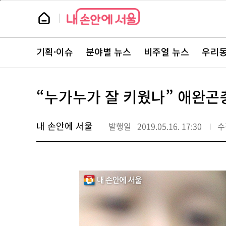
본
페
문
이
뉴
바
지
스
로
상
룸
가
단
뉴
기
으
스
로
기획·이슈
분야별 뉴스
비주얼 뉴스
우리동
주
이
요
동
서
비
스
“누가누가 잘 키웠나” 애완
바
로
가
기
내 손안에 서울
발행일
2019.05.16. 17:30
수