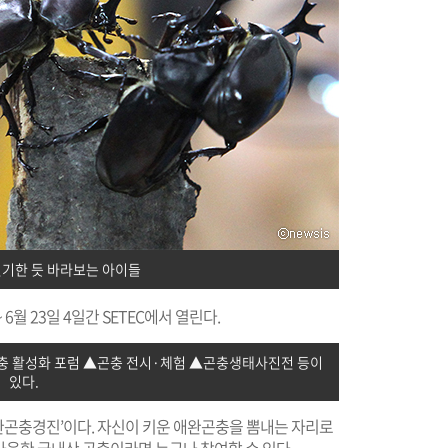
기한 듯 바라보는 아이들
월 23일 4일간 SETEC에서 열린다.
 활성화 포럼 ▲곤충 전시·체험 ▲곤충생태사진전 등이
있다.
곤충경진’이다. 자신이 키운 애완곤충을 뽐내는 자리로