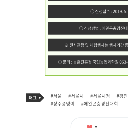
○ 신청접수 : 2019. 5.
○ 신청방법 : 애완곤충경진
※ 전시관람 및 체험행사는 행사기간 동
○ 문의 : 농촌진흥청 국립농업과학원 063-2
기
태
#서울
#서울시
#서울시청
#경
사
그
관
#장수풍뎅이
#애완곤충경진대회
련
태
그
좋
0