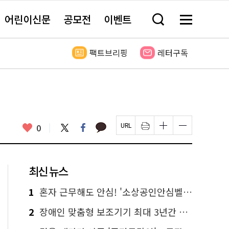
어린이신문
공모전
이벤트
검
메
색
뉴
창
전
열
체
팩트브리핑
레터구독
기
보
기
카
좋
트
페
0
페
인
글
글
카
위
이
아
이
쇄
자
자
오
터
스
요
지
하
크
크
톡
북
U
기
기
기
R
새
크
작
L
창
게
게
최신 뉴스
복
열
변
변
사
림
경
경
하
하
1
혼자 근무해도 안심! '소상공인안심벨' 신청하세요
기
기
2
장애인 맞춤형 보조기기 최대 3년간 무상 대여…삶의 질 높인다