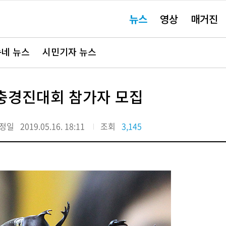
주
뉴스
영상
매거진
요
서
비
스
바
네 뉴스
시민기자 뉴스
로
가
기"
곤충경진대회 참가자 모집
정일
2019.05.16. 18:11
조회
3,145