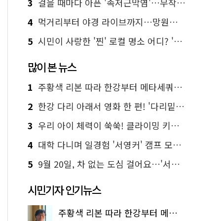
3
걸을 때마다 아픈 '족저근막염'…무작정 참지 말고 '이것' 해보세요!
4
먹거리부터 야경 라이브까지…망원한강공원 알짜 코스
5
시민이 사랑한 '찐' 로컬 명소 어디? '서울에디션25' 추천 코스
많이 본 뉴스
1
주황색 리본 따라 한강부터 메타세쿼이아 숲길까지…서울둘레길 15코스
2
한강 다리 아래서 영화 한 편! '다리밑 영화관' 무료 상영
3
우리 아이 체력이 쑥쑥! 클라이밍 키즈카페·어린이 체력장
4
대학 다니며 일경험 '서영커' 캠프 모집…전액 무료
5
9월 20일, 차 없는 도심 걸어요…'서울 걷자 페스티벌' 선착순 5천명
시민기자 인기뉴스
주황색 리본 따라 한강부터 메타세쿼이아 숲길까지…서울둘레길 15코스