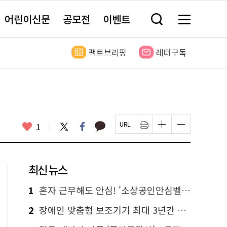
어린이신문
공모전
이벤트
검
메
색
뉴
창
전
열
체
팩트브리핑
레터구독
기
보
기
카
좋
트
페
1
페
인
글
글
카
위
이
아
이
쇄
자
자
오
터
스
요
지
하
크
크
톡
북
U
기
기
기
R
새
크
작
L
창
게
게
최신 뉴스
복
열
변
변
사
림
경
경
하
하
1
혼자 근무해도 안심! '소상공인안심벨' 신청하세요
기
기
2
장애인 맞춤형 보조기기 최대 3년간 무상 대여…삶의 질 높인다