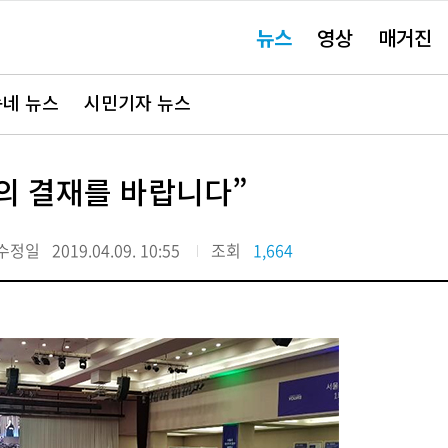
주
뉴스
영상
매거진
요
서
비
스
바
네 뉴스
시민기자 뉴스
로
가
기"
의 결재를 바랍니다”
수정일
2019.04.09. 10:55
조회
1,664