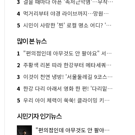
3
걸을 때마다 아픈 '족저근막염'…무작정 참지 말고 '이것' 해보세요!
4
먹거리부터 야경 라이브까지…망원한강공원 알짜 코스
5
시민이 사랑한 '찐' 로컬 명소 어디? '서울에디션25' 추천 코스
많이 본 뉴스
1
"편의점인데 아무것도 안 팔아요" 서울에서 가장 특별한 편의점의 정체
2
주황색 리본 따라 한강부터 메타세쿼이아 숲길까지…서울둘레길 15코스
3
이것이 천연 냉방! '서울둘레길 9코스'로 숲속 피서 떠나볼까
4
한강 다리 아래서 영화 한 편! '다리밑 영화관' 무료 상영
5
우리 아이 체력이 쑥쑥! 클라이밍 키즈카페·어린이 체력장
시민기자 인기뉴스
"편의점인데 아무것도 안 팔아요" 서울에서 가장 특별한 편의점의 정체