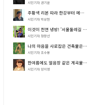
시민기자 권기윤
주황색 리본 따라 한강부터 메타세쿼이아 숲길까지…서울둘레길 15코스
시민기자 박상현
이것이 천연 냉방! '서울둘레길 9코스'로 숲속 피서 떠나볼까
시민기자 정향선
나의 마음을 사로잡은 건축물은? '서울시 건축상' 수상작 공개!
시민기자 조수봉
한여름에도 얼음장 같은 계곡물! 서울 '진관사 계곡'이 천국이네~
시민기자 양지영