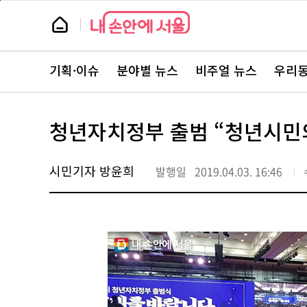
본
페
문
이
뉴
바
지
스
로
상
룸
가
단
뉴
기
으
스
로
기획·이슈
분야별 뉴스
비주얼 뉴스
우리동
주
이
요
동
서
비
스
청년자치정부 출범 “청년시민
바
로
가
기
시민기자 방윤희
발행일
2019.04.03. 16:46