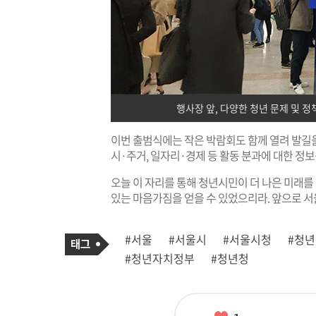
행사장 앞, 다양한 청년 문제 및 
이번 출범식에는 작은 박람회도 함께 열려 발길을
시·주거, 일자리·경제 등 활동 분과에 대한 정보
오늘 이 자리를 통해 청년시민이 더 나은 미래
있는 마음가짐을 얻을 수 있었으리라. 앞으로 서
기
태
#서울
#서울시
#서울시청
#청
사
그
관
#청년자치정부
#청년청
련
태
그