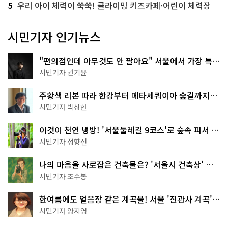
5
우리 아이 체력이 쑥쑥! 클라이밍 키즈카페·어린이 체력장
시민기자 인기뉴스
"편의점인데 아무것도 안 팔아요" 서울에서 가장 특별
한 편의점의 정체
시민기자 권기윤
주황색 리본 따라 한강부터 메타세쿼이아 숲길까지…
서울둘레길 15코스
시민기자 박상현
이것이 천연 냉방! '서울둘레길 9코스'로 숲속 피서 떠
나볼까
시민기자 정향선
나의 마음을 사로잡은 건축물은? '서울시 건축상' 수
상작 공개!
시민기자 조수봉
한여름에도 얼음장 같은 계곡물! 서울 '진관사 계곡'이
천국이네~
시민기자 양지영