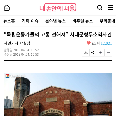
본
페
내
문
이
내
손
검
메
바
지
손
안
색
뉴
로
상
안
주
에
창
전
가
단
에
뉴스홈
기획·이슈
분야별 뉴스
비주얼 뉴스
우리동네
요
서
열
체
기
으
서
서
울
기
보
로
울
비
기
이
-
“독립운동가들의 고통 전해져” 서대문형무소역사관
스
동
서
바
울
좋
시민기자 박칠성
2
조회
12,021
로
시
아
가
대
발행일
2019.04.04. 10:52
요
기
페
S
글
글
표
수정일
2019.04.04. 15:53
이
N
자
자
소
지
S
크
크
통
U
공
기
기
포
R
유
크
작
털
L
하
게
게
복
기
변
변
사
경
경
하
하
기
기