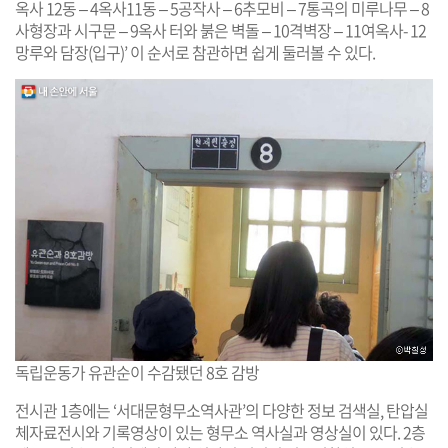
옥사 12동 – 4옥사11동 – 5공작사 – 6추모비 – 7통곡의 미루나무 – 8
사형장과 시구문 – 9옥사 터와 붉은 벽돌 – 10격벽장 – 11여옥사- 12
망루와 담장(입구)’ 이 순서로 참관하면 쉽게 둘러볼 수 있다.
독립운동가 유관순이 수감됐던 8호 감방
전시관 1층에는 ‘서대문형무소역사관’의 다양한 정보 검색실, 탄압실
체자료전시와 기록영상이 있는 형무소 역사실과 영상실이 있다. 2층