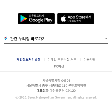
다
A
운
p
로
p
드
S
하
t
기
o
관련 누리집 바로가기
G
r
o
e
o
에
g
서
l
다
개인정보처리방침
이메일 무단수집 거부
이용약관
e
운
P
로
PC버전
l
드
a
하
y
기
서울특별시청 04524
서울특별시 중구 세종대로 110 콘텐츠담당관
대표전화
다산콜센터
02-120
ⓒ
2020. Seoul Metropolitan Government all rights reserved.