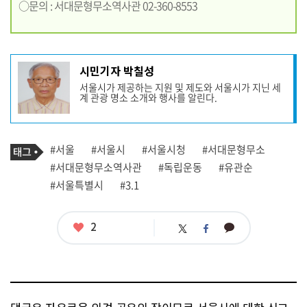
○문의 : 서대문형무소역사관 02-360-8553
기
시민기자 박칠성
사
서울시가 제공하는 지원 및 제도와 서울시가 지닌 세
작
계 관광 명소 소개와 행사를 알린다.
성
자
프
로
기
필
태
#서울
#서울시
#서울시청
#서대문형무소
사
그
관
#서대문형무소역사관
#독립운동
#유관순
련
#서울특별시
#3.1
태
그
좋
2
카
트
페
아
카
위
이
요
오
터
스
톡
북