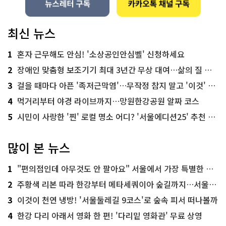
최신 뉴스
1
혼자 근무해도 안심! '소상공인안심벨' 신청하세요
2
장애인 맞춤형 보조기기 최대 3년간 무상 대여…삶의 질 높인다
3
걸을 때마다 아픈 '족저근막염'…무작정 참지 말고 '이것' 해보세요!
4
먹거리부터 야경 라이브까지…망원한강공원 알짜 코스
5
시민이 사랑한 '찐' 로컬 명소 어디? '서울에디션25' 추천 코스
많이 본 뉴스
1
"편의점인데 아무것도 안 팔아요" 서울에서 가장 특별한 편의점의 정체
2
주황색 리본 따라 한강부터 메타세쿼이아 숲길까지…서울둘레길 15코스
3
이것이 천연 냉방! '서울둘레길 9코스'로 숲속 피서 떠나볼까
4
한강 다리 아래서 영화 한 편! '다리밑 영화관' 무료 상영