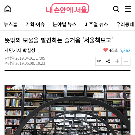
본
페
내
문
이
내
손
검
메
바
지
손
안
색
뉴
로
상
안
주
에
창
전
가
단
에
뉴스홈
기획·이슈
분야별 뉴스
비주얼 뉴스
우리동네
요
서
열
체
기
으
서
서
울
기
보
로
울
비
기
이
-
뜻밖의 보물을 발견하는 즐거움 '서울책보고'
스
동
서
바
울
좋
시민기자 박칠성
4
조회
5,363
로
시
아
가
대
발행일
2019.04.01. 17:05
요
기
페
S
글
글
표
수정일
2019.05.08. 10:23
이
N
자
자
소
지
S
크
크
통
U
공
기
기
포
R
유
크
작
털
L
하
게
게
복
기
변
변
사
경
경
하
하
기
기