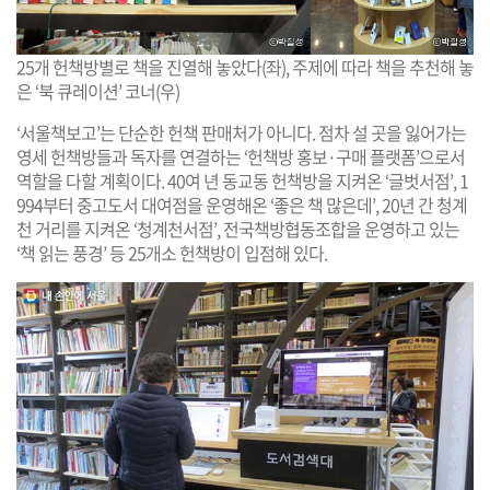
25개 헌책방별로 책을 진열해 놓았다(좌), 주제에 따라 책을 추천해 놓
은 ‘북 큐레이션’ 코너(우)
‘서울책보고’는 단순한 헌책 판매처가 아니다. 점차 설 곳을 잃어가는
영세 헌책방들과 독자를 연결하는 ‘헌책방 홍보·구매 플랫폼’으로서
역할을 다할 계획이다. 40여 년 동교동 헌책방을 지켜온 ‘글벗서점’, 1
994부터 중고도서 대여점을 운영해온 ‘좋은 책 많은데’, 20년 간 청계
천 거리를 지켜온 ‘청계천서점’, 전국책방협동조합을 운영하고 있는
‘책 읽는 풍경’ 등 25개소 헌책방이 입점해 있다.