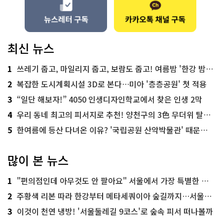
최신 뉴스
1
쓰레기 줍고, 마일리지 줍고, 보람도 줍고! 여름밤 '한강 밤마실 줍깅'
2
복잡한 도시계획시설 3D로 본다…미아 '층층공원' 첫 적용
3
“일단 해보자!” 4050 인생디자인학교에서 찾은 인생 2막
4
우리 동네 최고의 피서지로 추천! 양천구의 3色 무더위 탈출 명소
5
한여름에 등산 다녀온 이유? '국립공원 산악박물관' 때문이죠!
많이 본 뉴스
1
"편의점인데 아무것도 안 팔아요" 서울에서 가장 특별한 편의점의 정체
2
주황색 리본 따라 한강부터 메타세쿼이아 숲길까지…서울둘레길 15코스
3
이것이 천연 냉방! '서울둘레길 9코스'로 숲속 피서 떠나볼까