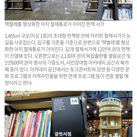
책벌레를 형상화한 아치 철제통로가 이어진 헌책 서가
1,465㎡ 규모(지상 1층)의 초대형 헌책방 안에 자리한 철제서가가 눈
길을 사로잡는다. 입구를 기준을 기준으로 왼편으로 ‘책벌레’를 형상
화한 아치 철제통로가 이어진다. 32개 철제서가에 12만여 권의 헌책
이 진열돼 있다. 오른편으로는 2,130여 권의 독립출판물 열람공간 및
1만600여 권의 명사의 기증도서, 시민참여형 아카데미 공간과 북카
페 등이 있다. 아카데미 공간에서는 토크콘서트와 강연 등 다양한 문
화 프로그램과 지역주민들을 위한 연계 프로그램 등이 연중 열릴 예
정이라고 한다.