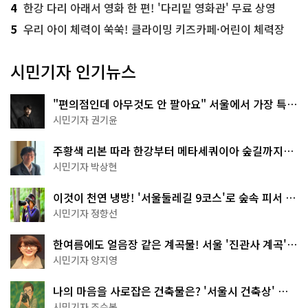
4
한강 다리 아래서 영화 한 편! '다리밑 영화관' 무료 상영
5
우리 아이 체력이 쑥쑥! 클라이밍 키즈카페·어린이 체력장
시민기자 인기뉴스
"편의점인데 아무것도 안 팔아요" 서울에서 가장 특별
한 편의점의 정체
시민기자 권기윤
주황색 리본 따라 한강부터 메타세쿼이아 숲길까지…
서울둘레길 15코스
시민기자 박상현
이것이 천연 냉방! '서울둘레길 9코스'로 숲속 피서 떠
나볼까
시민기자 정향선
한여름에도 얼음장 같은 계곡물! 서울 '진관사 계곡'이
천국이네~
시민기자 양지영
나의 마음을 사로잡은 건축물은? '서울시 건축상' 수
상작 공개!
시민기자 조수봉