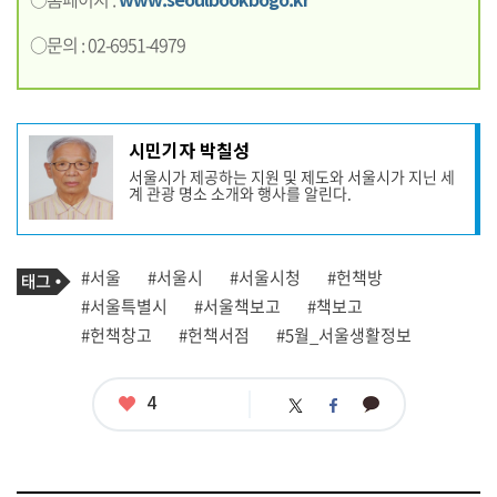
○문의 : 02-6951-4979
기
시민기자 박칠성
사
서울시가 제공하는 지원 및 제도와 서울시가 지닌 세
작
계 관광 명소 소개와 행사를 알린다.
성
자
프
로
기
필
태
#서울
#서울시
#서울시청
#헌책방
사
그
관
#서울특별시
#서울책보고
#책보고
련
#헌책창고
#헌책서점
#5월_서울생활정보
태
그
좋
4
카
트
페
아
카
위
이
요
오
터
스
톡
북