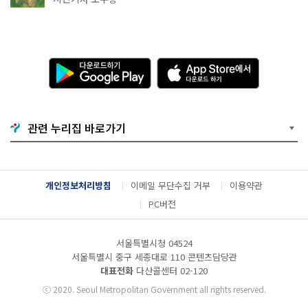
다
A
운
p
로
p
드
S
하
t
기
o
관련 누리집 바로가기
G
r
o
e
o
에
g
서
l
다
개인정보처리방침
이메일 무단수집 거부
이용약관
e
운
P
로
PC버전
l
드
a
하
y
기
서울특별시청 04524
서울특별시 중구 세종대로 110 콘텐츠담당관
대표전화
다산콜센터
02-120
ⓒ
2020. Seoul Metropolitan Government all rights reserved.